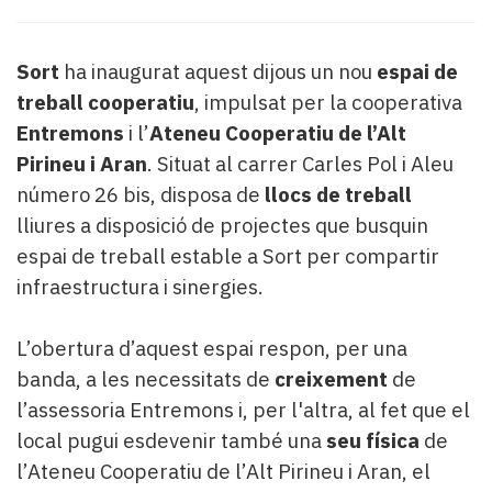
Subscriptors
La
newsletter
Sort
ha inaugurat aquest dijous un nou
espai de
del
treball cooperatiu
, impulsat per la cooperativa
Pallars
Entremons
i l’
Ateneu Cooperatiu de l’Alt
Contingut
patrocinat
Pirineu i Aran
. Situat al carrer Carles Pol i Aleu
Lo
número 26 bis, disposa de
llocs de treball
més
lliures a disposició de projectes que busquin
llegit...
espai de treball estable a Sort per compartir
Editorial
infraestructura i sinergies.
L’obertura d’aquest espai respon, per una
banda, a les necessitats de
creixement
de
l’assessoria Entremons i, per l'altra, al fet que el
local pugui esdevenir també una
seu física
de
l’Ateneu Cooperatiu de l’Alt Pirineu i Aran, el