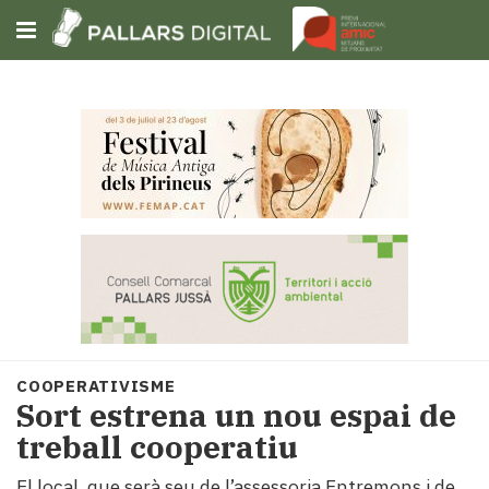
Subscriu-t'hi
Cerca
Portada
Opinió
Fem-
ho
fàcil
Successos
Societat
COOPERATIVISME
Política
Sort estrena un nou espai de
i
treball cooperatiu
municipis
Economia
El local, que serà seu de l’assessoria Entremons i de