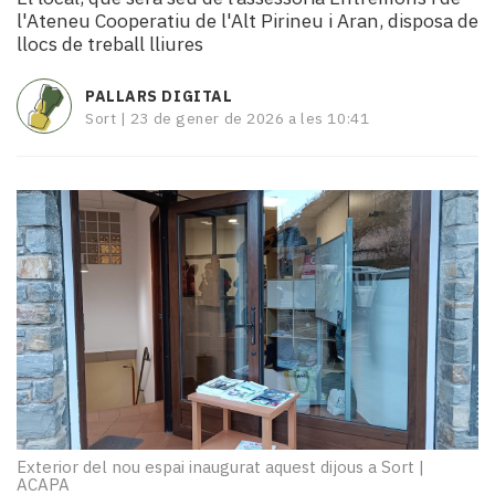
i
l'Ateneu Cooperatiu de l'Alt Pirineu i Aran, disposa de
turisme
llocs de treball lliures
Cultura
Esports
PALLARS DIGITAL
Mai
Sort |
23 de gener de 2026 a les 10:41
tant!
TV
i
mitjans
El
temps
Reportatges
Entrevistes
Enquestes
A
escena!
Dis
la
Exterior del nou espai inaugurat aquest dijous a Sort
|
teva!
ACAPA