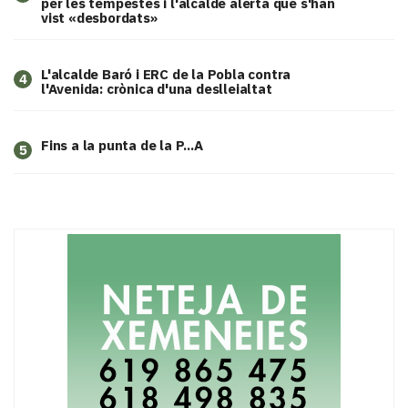
per les tempestes i l'alcalde alerta que s'han
vist «desbordats»
L'alcalde Baró i ERC de la Pobla contra
4
l'Avenida: crònica d'una deslleialtat
Fins a la punta de la P...A
5