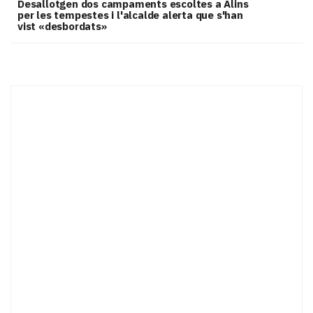
​Desallotgen dos campaments escoltes a Alins
per les tempestes i l'alcalde alerta que s'han
vist «desbordats»