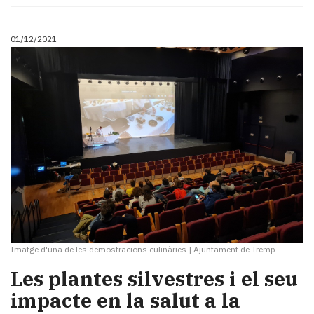
Subscriptors
La
newsletter
01/12/2021
del
Pallars
Contingut
patrocinat
Lo
més
llegit...
Editorial
Imatge d'una de les demostracions culinàries
|
Ajuntament de Tremp
Les plantes silvestres i el seu
impacte en la salut a la