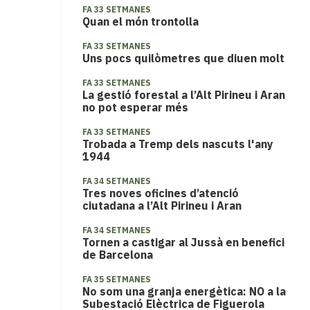
FA 33 SETMANES
Quan el món trontolla
FA 33 SETMANES
Uns pocs quilòmetres que diuen molt
FA 33 SETMANES
La gestió forestal a l’Alt Pirineu i Aran
no pot esperar més
FA 33 SETMANES
Trobada a Tremp dels nascuts l'any
1944
FA 34 SETMANES
Tres noves oficines d’atenció
ciutadana a l’Alt Pirineu i Aran
FA 34 SETMANES
Tornen a castigar al Jussà en benefici
de Barcelona
FA 35 SETMANES
No som una granja energètica: NO a la
Subestació Elèctrica de Figuerola