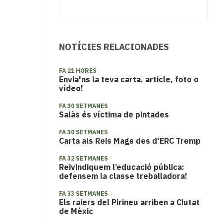
NOTÍCIES RELACIONADES
FA 21 HORES
Envia'ns la teva carta, article, foto o
vídeo!
FA 30 SETMANES
Salàs és víctima de pintades
FA 30 SETMANES
Carta als Reis Mags des d'ERC Tremp
FA 32 SETMANES
Reivindiquem l’educació pública:
defensem la classe treballadora!
FA 33 SETMANES
Els raiers del Pirineu arriben a Ciutat
de Mèxic