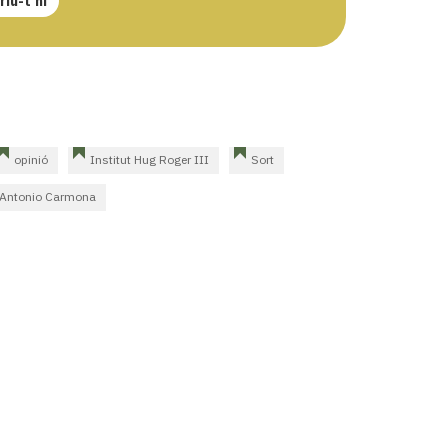
iu-t'hi
opinió
Institut Hug Roger III
Sort
Antonio Carmona