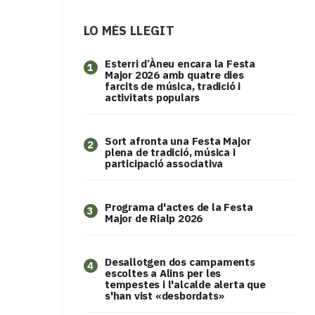
LO MÉS LLEGIT
Esterri d’Àneu encara la Festa
1
Major 2026 amb quatre dies
farcits de música, tradició i
activitats populars
Sort afronta una Festa Major
2
plena de tradició, música i
participació associativa
Programa d'actes de la Festa
3
Major de Rialp 2026
​Desallotgen dos campaments
4
escoltes a Alins per les
tempestes i l'alcalde alerta que
s'han vist «desbordats»