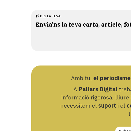
DIS LA TEVA!
Envia'ns la teva carta, article, fo
Amb tu,
el periodisme
A
Pallars Digital
treba
informació rigorosa, lliure
necessitem el
suport
i el
c
t