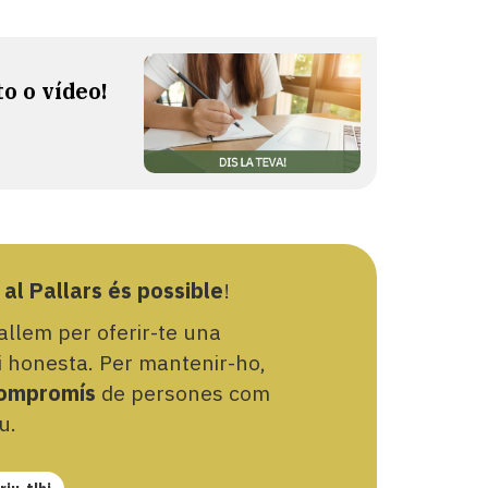
to o vídeo!
 al Pallars és possible
!
llem per oferir-te una
 i honesta. Per mantenir-ho,
ompromís
de persones com
u.