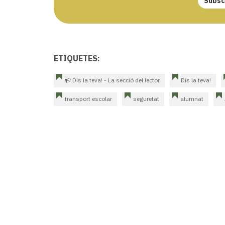
Subscr
ETIQUETES:
Dis la teva! - La secció del lector
Dis la teva!
transport escolar
seguretat
alumnat