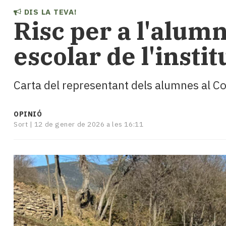
i
DIS LA TEVA!
turisme
Risc per a l'alumn
Cultura
Esports
escolar de l'instit
Mai
tant!
TV
Carta del representant dels alumnes al Co
i
mitjans
El
OPINIÓ
temps
Sort |
12 de gener de 2026 a les 16:11
Reportatges
Entrevistes
Enquestes
A
escena!
Dis
la
teva!