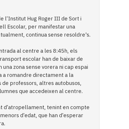
 l’Institut Hug Roger III de Sort i
ell Escolar, per manifestar una
ctualment, continua sense resoldre's.
ntrada al centre a les 8:45h, els
transport escolar han de baixar de
n una zona sense vorera ni cap espai
iga a romandre directament a la
 de professors, altres autobusos,
’alumnes que accedeixen al centre.
nt d’atropellament, tenint en compte
s menors d’edat, que han d’esperar
ra.