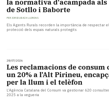
la normativa d'acampada als
Subscriptors
La
de Sotllo i Baborte
newsletter
del
PER
JORDI UBACH LLORENS
Pallars
Els Agents Rurals recorden la importància de respectar els
Contingut
protecció dels espais naturals protegits
patrocinat
Lo
més
llegit...
Editorial
28/07/2026
​Les reclamacions de consum 
un 20% a l’Alt Pirineu, encap
per la llum i el telèfon
L’Agència Catalana del Consum va gestionar 620 consultes
2025 a la vegueria