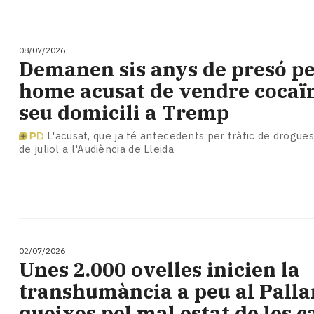
08/07/2026
Demanen sis anys de presó pe
home acusat de vendre cocaïn
seu domicili a Tremp
L'acusat, que ja té antecedents per tràfic de drogues,
de juliol a l'Audiència de Lleida
02/07/2026
​Unes 2.000 ovelles inicien la
transhumància a peu al Pall
queixes pel mal estat de les 