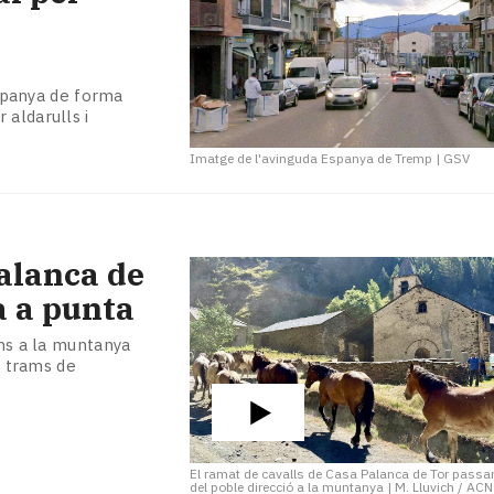
spanya de forma
 aldarulls i
Imatge de l'avinguda Espanya de Tremp
|
GSV
Palanca de
a a punta
ins a la muntanya
i trams de
El ramat de cavalls de Casa Palanca de Tor passa
del poble direcció a la muntanya
|
M. Lluvich / ACN