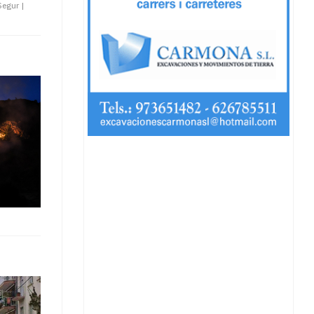
 Segur
|