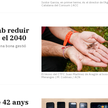
Isidor Garcia, en primer terme, és el director de l'A
Catalana del Consum
|
ACC
mb reduir
 el 2040
una bona gestió
El tècnic del CTFC Juan Martínez de Aragón al bos
Meranges
|
M. Codinas / ACN
 42 anys