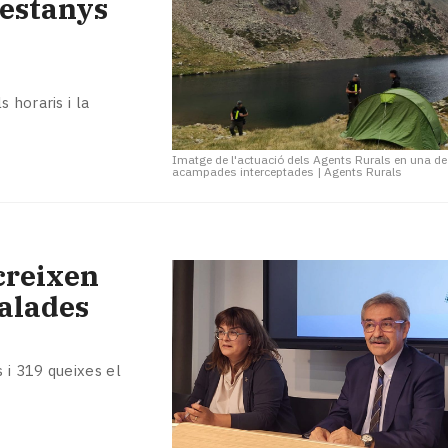
 estanys
 horaris i la
Imatge de l'actuació dels Agents Rurals en una de
acampades interceptades
|
Agents Rurals
creixen
çalades
 i 319 queixes el