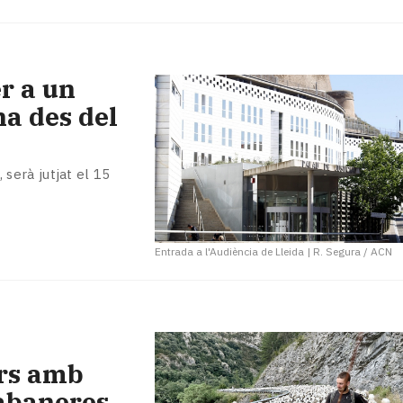
r a un
a des del
 serà jutjat el 15
Entrada a l'Audiència de Lleida
|
R. Segura / ACN
ars amb
cabaneres