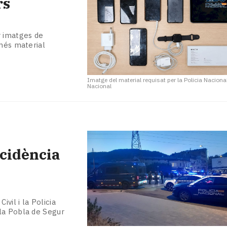
rs
r imatges de
 més material
Imatge del material requisat per la Policia Naciona
Nacional
ncidència
ivil i la Policia
la Pobla de Segur