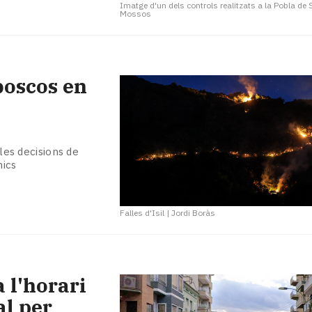
Imatge d'un dels controls realitzats a la Pobla de
Mossos
boscos en
 les decisions de
nics
Falles d'Isil
|
Jordi Boràs
 l'horari
l per