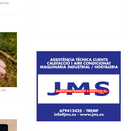
gència
c de