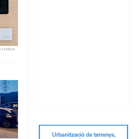
l
|
Policia