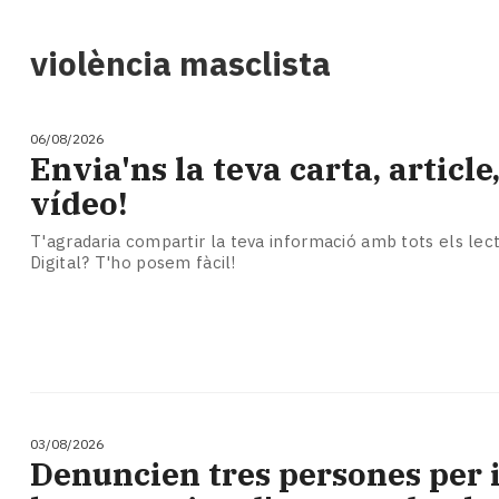
i
turisme
violència masclista
Cultura
Esports
Mai
06/08/2026
tant!
Envia'ns la teva carta, article,
TV
vídeo!
i
mitjans
T'agradaria compartir la teva informació amb tots els lect
El
Digital? T'ho posem fàcil!
temps
Reportatges
Entrevistes
Enquestes
A
escena!
Dis
03/08/2026
la
Denuncien tres persones per 
teva!