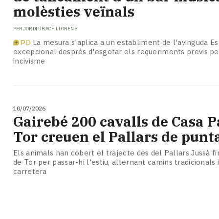
molèsties veïnals
PER
JORDI UBACH LLORENS
La mesura s'aplica a un establiment de l'avinguda E
excepcional després d'esgotar els requeriments previs per
incivisme
10/07/2026
Gairebé 200 cavalls de Casa 
Tor creuen el Pallars de punt
Els animals han cobert el trajecte des del Pallars Jussà f
de Tor per passar-hi l'estiu, alternant camins tradicionals 
carretera