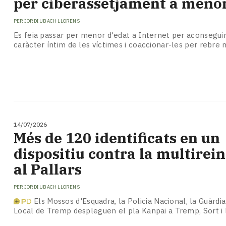
per ciberassetjament a meno
PER
JORDI UBACH LLORENS
Es feia passar per menor d'edat a Internet per aconsegui
caràcter íntim de les víctimes i coaccionar-les per rebre
14/07/2026
​Més de 120 identificats en un
dispositiu contra la multirei
al Pallars
PER
JORDI UBACH LLORENS
Els Mossos d'Esquadra, la Policia Nacional, la Guàrdia C
Local de Tremp despleguen el pla Kanpai a Tremp, Sort i 