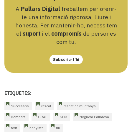
A
Pallars Digital
treballem per oferir-
te una informació rigorosa, lliure i
honesta. Per mantenir-ho, necessitem
el
suport
i el
compromís
de persones
com tu.
Subscriu-t'hi
ETIQUETES:
Successos
rescat
rescat de muntanya
Bombers
GRAE
SEM
Noguera Pallaresa
ferit
banyista
riu