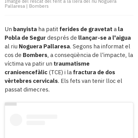
Imatge del rescat del ferit a la llera del riu Noguera
Subscriptors
Pallaresa
|
Bombers
La
newsletter
del
Un
banyista
ha patit
ferides de gravetat
a
la
Pallars
Contingut
Pobla de Segur
després de
llançar-se a l'aigua
patrocinat
al riu
Noguera Pallaresa
. Segons ha informat el
Lo
cos de
Bombers
, a conseqüència de l'impacte, la
més
víctima va patir un
traumatisme
llegit...
cranioencefàlic
(TCE) i la
fractura de dos
Editorial
vèrtebres cervicals
. Els fets van tenir lloc el
passat dimecres.