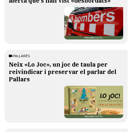
alerta que s'han vist «desbordats»
PALLARÈS
​Neix «Lo Joc», un joc de taula per
reivindicar i preservar el parlar del
Pallars