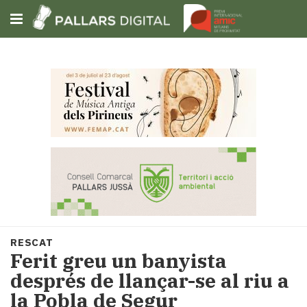
Subscriu-t'hi
Cerca
Portada
Opinió
Fem-
ho
fàcil
Successos
Societat
RESCAT
Política
Ferit greu un banyista
i
després de llançar-se al riu a
municipis
la Pobla de Segur
Economia