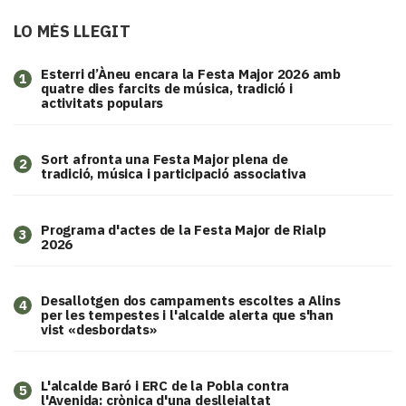
LO MÉS LLEGIT
Esterri d’Àneu encara la Festa Major 2026 amb
1
quatre dies farcits de música, tradició i
activitats populars
Sort afronta una Festa Major plena de
2
tradició, música i participació associativa
Programa d'actes de la Festa Major de Rialp
3
2026
​Desallotgen dos campaments escoltes a Alins
4
per les tempestes i l'alcalde alerta que s'han
vist «desbordats»
L'alcalde Baró i ERC de la Pobla contra
5
l'Avenida: crònica d'una deslleialtat