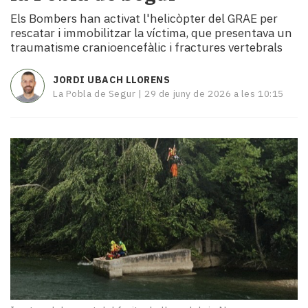
i
Els Bombers han activat l'helicòpter del GRAE per
turisme
rescatar i immobilitzar la víctima, que presentava un
Cultura
traumatisme cranioencefàlic i fractures vertebrals
Esports
Mai
JORDI UBACH LLORENS
tant!
La Pobla de Segur |
29 de juny de 2026 a les 10:15
TV
i
mitjans
El
temps
Reportatges
Entrevistes
Enquestes
A
escena!
Dis
la
teva!