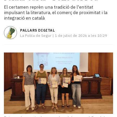
i
El certamen reprèn una tradició de l'entitat
turisme
impulsant la literatura, el comerç de proximitat i la
Cultura
integració en català
Esports
Mai
PALLARS DIGITAL
tant!
La Pobla de Segur |
1 de juliol de 2026 a les 10:29
TV
i
mitjans
El
temps
Reportatges
Entrevistes
Enquestes
A
escena!
Dis
la
teva!