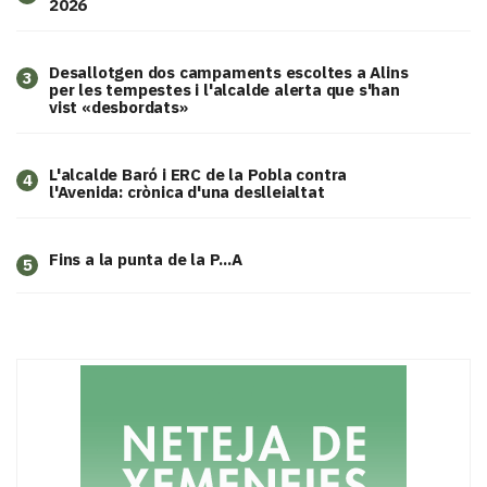
2026
​Desallotgen dos campaments escoltes a Alins
3
per les tempestes i l'alcalde alerta que s'han
vist «desbordats»
L'alcalde Baró i ERC de la Pobla contra
4
l'Avenida: crònica d'una deslleialtat
Fins a la punta de la P...A
5