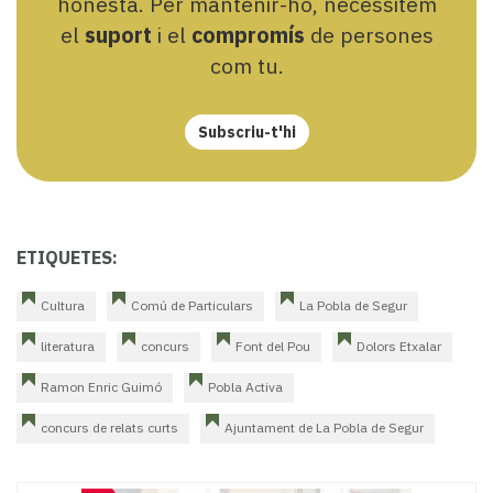
honesta. Per mantenir-ho, necessitem
el
suport
i el
compromís
de persones
com tu.
Subscriu-t'hi
ETIQUETES:
Cultura
Comú de Particulars
La Pobla de Segur
literatura
concurs
Font del Pou
Dolors Etxalar
Ramon Enric Guimó
Pobla Activa
concurs de relats curts
Ajuntament de La Pobla de Segur