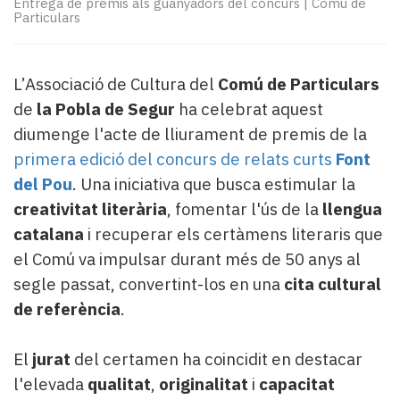
Entrega de premis als guanyadors del concurs
|
Comú de
Subscriptors
Particulars
La
newsletter
del
L’Associació de Cultura del
Comú de Particulars
Pallars
Contingut
de
la Pobla de Segur
ha celebrat aquest
patrocinat
diumenge l'acte de lliurament de premis de la
Lo
primera edició del concurs de relats curts
Font
més
del Pou
. Una iniciativa que busca estimular la
llegit...
creativitat literària
, fomentar l'ús de la
llengua
Editorial
catalana
i recuperar els certàmens literaris que
el Comú va impulsar durant més de 50 anys al
segle passat, convertint-los en una
cita cultural
de referència
.
El
jurat
del certamen ha coincidit en destacar
l'elevada
qualitat
,
originalitat
i
capacitat