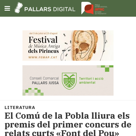
Subscriu-t'hi
Cerca
Portada
Opinió
Fem-
ho
fàcil
Successos
Societat
LITERATURA
Política
El Comú de la Pobla lliura els
i
premis del primer concurs de
municipis
relats curts «Font del Pou»
Economia