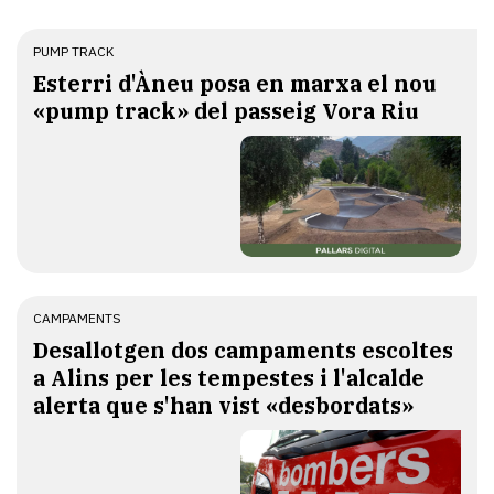
PUMP TRACK
Esterri d'Àneu posa en marxa el nou
«pump track» del passeig Vora Riu
CAMPAMENTS
​Desallotgen dos campaments escoltes
a Alins per les tempestes i l'alcalde
alerta que s'han vist «desbordats»