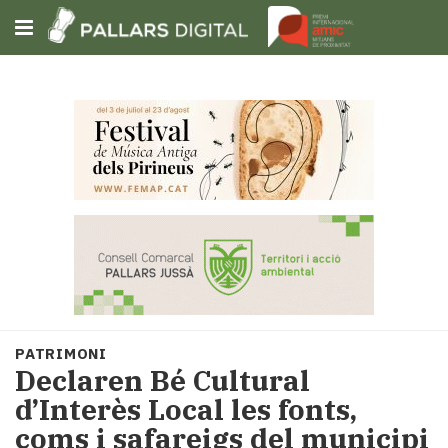
Subscriu-t'hi
Cerca
Portada
Opinió
Fem-
ho
fàcil
Successos
Societat
PATRIMONI
Política
Declaren Bé Cultural
i
d’Interès Local les fonts,
municipis
coms i safareigs del municipi
Economia