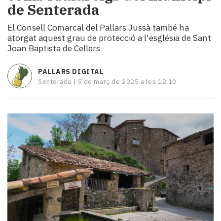
de Senterada
i
turisme
El Consell Comarcal del Pallars Jussà també ha
Cultura
atorgat aquest grau de protecció a l'església de Sant
Esports
Joan Baptista de Cellers
Mai
tant!
PALLARS DIGITAL
TV
Senterada |
5 de març de 2025 a les 12:10
i
mitjans
El
temps
Reportatges
Entrevistes
Enquestes
A
escena!
Dis
la
teva!