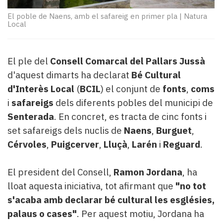
Subscriptors
La
El poble de Naens, amb el safareig en primer pla
|
Natura
Local
newsletter
del
Pallars
Contingut
El ple del
Consell Comarcal del Pallars Jussà
patrocinat
d'aquest dimarts ha declarat
Bé Cultural
Lo
d'Interès Local
(
BCIL
) el conjunt de
fonts
,
coms
més
i
safareigs
dels diferents pobles del municipi de
llegit...
Senterada
. En concret, es tracta de cinc fonts i
Editorial
set safareigs dels nuclis de
Naens
,
Burguet
,
Cérvoles
,
Puigcerver
,
Lluçà
,
Larén
i
Reguard
.
El president del Consell,
Ramon Jordana
, ha
lloat aquesta iniciativa, tot afirmant que
"no tot
s'acaba amb declarar bé cultural les esglésies,
palaus o cases"
. Per aquest motiu, Jordana ha