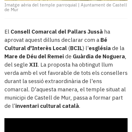
Subscriptors
Imatge aèria del temple parroquial
|
Ajuntament de Castell
La
de Mur
newsletter
del
Pallars
El
Consell Comarcal del Pallars Jussà
ha
Contingut
aprovat aquest dilluns declarar com a
Bé
patrocinat
Cultural d'Interès Local
(
BCIL
) l'
església
de la
Lo
més
Mare de Déu del Remei
de
Guàrdia de Noguera
,
llegit...
del segle
XII
. La proposta ha obtingut llum
Editorial
verda amb el vot favorable de tots els consellers
durant la sessió extraordinària de l'ens
comarcal. D'aquesta manera, el temple situat al
municipi de Castell de Mur, passa a formar part
de l’
inventari cultural català
.