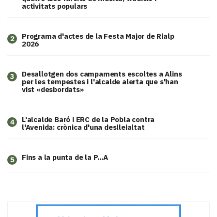
activitats populars
Programa d'actes de la Festa Major de Rialp
2
2026
​Desallotgen dos campaments escoltes a Alins
3
per les tempestes i l'alcalde alerta que s'han
vist «desbordats»
L'alcalde Baró i ERC de la Pobla contra
4
l'Avenida: crònica d'una deslleialtat
Fins a la punta de la P...A
5