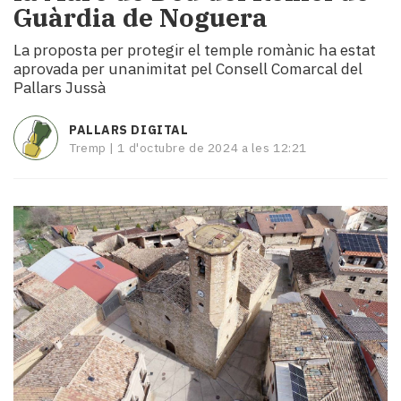
Guàrdia de Noguera
i
turisme
La proposta per protegir el temple romànic ha estat
Cultura
aprovada per unanimitat pel Consell Comarcal del
Esports
Pallars Jussà
Mai
tant!
PALLARS DIGITAL
TV
Tremp |
1 d'octubre de 2024 a les 12:21
i
mitjans
El
temps
Reportatges
Entrevistes
Enquestes
A
escena!
Dis
la
teva!