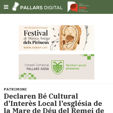
Subscriu-t'hi
Cerca
Portada
Opinió
Fem-
ho
fàcil
Successos
Societat
PATRIMONI
Política
Declaren Bé Cultural
i
d'Interès Local l'església de
municipis
la Mare de Déu del Remei de
Economia