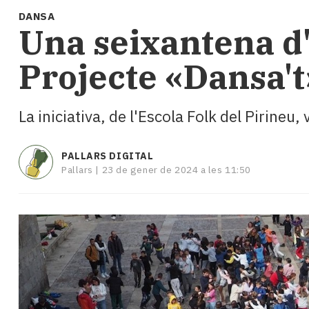
i
DANSA
turisme
Una seixantena d'
Cultura
Esports
Projecte «Dansa't
Mai
tant!
TV
La iniciativa, de l'Escola Folk del Pirineu,
i
mitjans
El
PALLARS DIGITAL
temps
Pallars |
23 de gener de 2024 a les 11:50
Reportatges
Entrevistes
Enquestes
A
escena!
Dis
la
teva!