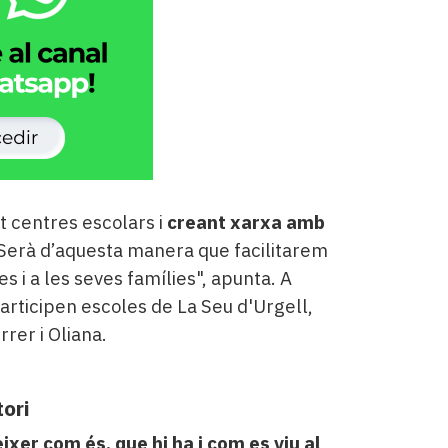
 centres escolars i
creant xarxa amb
 Serà d’aquesta manera que facilitarem
ves i a les seves famílies", apunta. A
articipen escoles de La Seu d'Urgell,
rrer i Oliana.
ori
xer com és, que hi ha i com es viu al