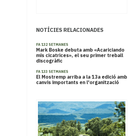
NOTÍCIES RELACIONADES
FA 132 SETMANES
Mark Boske debuta amb «Acariciando
mis cicatrices», el seu primer treball
discogràfic
FA 133 SETMANES
El Mostremp arriba a la 13a edició amb
canvis importants en l'organització