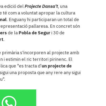
va edició del
Projecte Dansa’t
, una
e té com a voluntat apropar la cultura
onal
. Enguany hi participaran un total de
representació pallaresa. En concret són
iers
de la
Pobla de Segur
i 30 de
rt
.
e primària s'incorporen al projecte amb
i estimin el ric territori pirinenc. El
lica que "es tracta d’
un projecte de
e sigui una proposta que any rere any sigui
u".