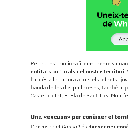
Per aquest motiu -afirma- "anem sumant
entitats culturals del nostre territori
.
l’accés a la cultura a tots els infants i jo
banda de les dos pallareses, també hi p
Castellciutat, El Pla de Sant Tirs, Montfe
Una «excusa» per conèixer el territ
L’excusa del
Dansa’t
és
dansar per conèi