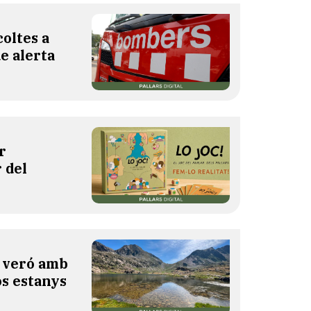
oltes a
de alerta
r
 del
l veró amb
os estanys