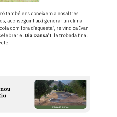
erò també ens coneixem a nosaltres
es, aconseguint així generar un clima
escola com fora d’aquesta", reivindica Ivan
 celebrar el
Dia Dansa’t
, la trobada final
ecte.
 nou
Riu