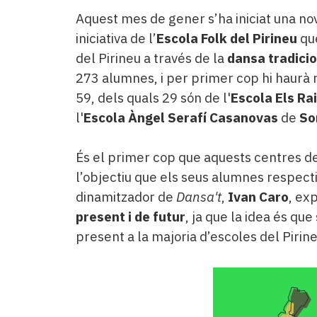
Aquest mes de gener s’ha iniciat una no
iniciativa de l’
Escola Folk del Pirineu
qu
del Pirineu a través de la
dansa tradici
273 alumnes, i per primer cop hi haurà 
59, dels quals 29 són de l'
Escola Els Ra
l'
Escola Àngel Serafí Casanovas
de
So
És el primer cop que aquests centres d
l’objectiu que els seus alumnes respectin 
dinamitzador de
Dansa't
,
Ivan Caro
, exp
present i de futur
, ja que la idea és qu
present a la majoria d’escoles del Pirine