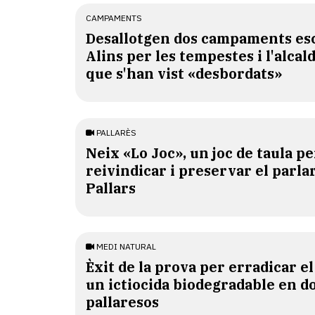
CAMPAMENTS
​Desallotgen dos campaments esc
Alins per les tempestes i l'alcal
que s'han vist «desbordats»
PALLARÈS
​Neix «Lo Joc», un joc de taula pe
reivindicar i preservar el parlar
Pallars
MEDI NATURAL
Èxit de la prova per erradicar e
un ictiocida biodegradable en d
pallaresos