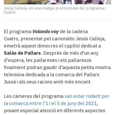
Subscriptors
La
Jesús Calleja, en una imatge promocional del programa
|
Cuatro
newsletter
del
Pallars
Contingut
El programa
Volando voy
de la cadena
patrocinat
Cuatro, presentat pel carismàtic Jesús Calleja,
Lo
emetrà aquest dimecres el capítol dedicat a
més
Salàs de Pallars
. Després de més d'un any
llegit...
d'espera, les pallareses i els pallaresos
Editorial
finalment podran gaudir d'aquesta petita mostra
televisiva dedicada a la comarca del Pallars
Jussà i als seus racons amb més encant.
Les càmeres del programa
van estar rodant per
la comarca entre l'1 i el 5 de juny del 2021
,
posant especial atenció en diferents aspectes