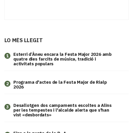
LO MÉS LLEGIT
Esterri d’Àneu encara la Festa Major 2026 amb
1
quatre dies farcits de música, tradició i
activitats populars
Programa d'actes de la Festa Major de Rialp
2
2026
​Desallotgen dos campaments escoltes a Alins
3
per les tempestes i l'alcalde alerta que s'han
vist «desbordats»