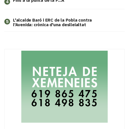
Fins a la punta de la P...A
4
L'alcalde Baró i ERC de la Pobla contra
5
l'Avenida: crònica d'una deslleialtat