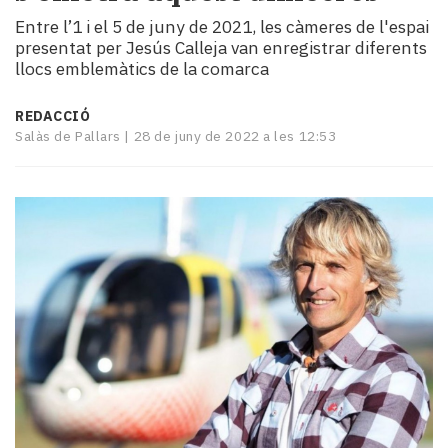
i
Entre l’1 i el 5 de juny de 2021, les càmeres de l'espai
turisme
presentat per Jesús Calleja van enregistrar diferents
Cultura
llocs emblemàtics de la comarca
Esports
Mai
REDACCIÓ
tant!
Salàs de Pallars |
28 de juny de 2022 a les 12:53
TV
i
mitjans
El
temps
Reportatges
Entrevistes
Enquestes
A
escena!
Dis
la
teva!