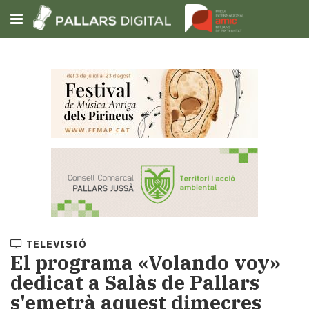
Subscriu-t'hi
Cerca
Portada
Opinió
Fem-
ho
fàcil
Successos
Societat
TELEVISIÓ
Política
El programa «Volando voy»
i
dedicat a Salàs de Pallars
municipis
s'emetrà aquest dimecres
Economia