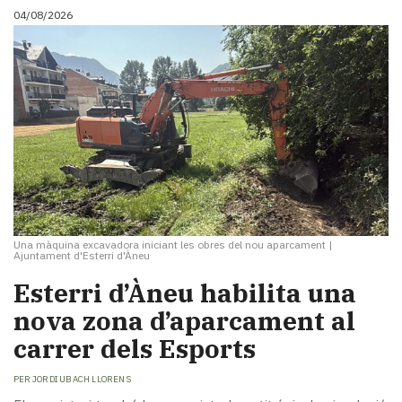
04/08/2026
Una màquina excavadora iniciant les obres del nou aparcament
|
Ajuntament d'Esterri d'Àneu
​Esterri d’Àneu habilita una
nova zona d’aparcament al
carrer dels Esports
PER
JORDI UBACH LLORENS