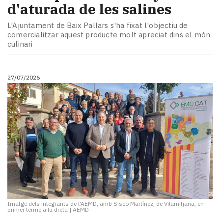
d'aturada de les salines
L'Ajuntament de Baix Pallars s'ha fixat l'objectiu de
comercialitzar aquest producte molt apreciat dins el món
culinari
27/07/2026
Imatge dels integrants de l'AEMD, amb Sisco Martínez, de Vilamitjana, en
primer terme a la dreta
|
AEMD