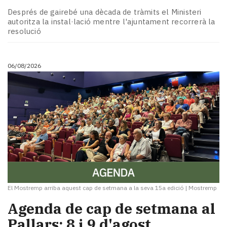
Subscriptors
Després de gairebé una dècada de tràmits el Ministeri
La
autoritza la instal·lació mentre l'ajuntament recorrerà la
newsletter
resolució
del
Pallars
Contingut
06/08/2026
patrocinat
Lo
més
llegit...
Editorial
El Mostremp arriba aquest cap de setmana a la seva 15a edició
|
Mostremp
Agenda de cap de setmana al
Pallars: 8 i 9 d'agost