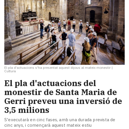
El pla d'actuacions s'ha presentat aquest dijous al mateix monestir
|
Cultura
El pla d'actuacions del
monestir de Santa Maria de
Gerri preveu una inversió de
3,5 milions
S'executarà en cinc fases, amb una durada prevista de
cinc anys, i començarà aquest mateix estiu