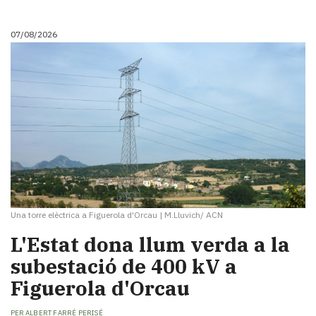
i
turisme
07/08/2026
Cultura
Esports
Mai
tant!
TV
i
mitjans
El
temps
Reportatges
Entrevistes
Una torre elèctrica a Figuerola d'Orcau
|
M.Lluvich/ ACN
Enquestes
A
L'Estat dona llum verda a la
escena!
subestació de 400 kV a
Dis
Figuerola d'Orcau
la
teva!
PER
ALBERT FARRÉ PERISÉ