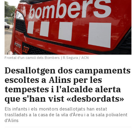
Frontal d'un camió dels Bombers
|
R.Segura / ACN
​Desallotgen dos campaments
escoltes a Alins per les
tempestes i l'alcalde alerta
que s'han vist «desbordats»
Els infants i els monitors desallotjats han estat
traslladats a la casa de la vila d'Àreu i a la sala polivalent
d'Alins