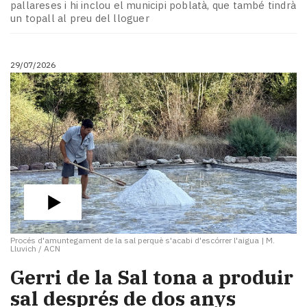
pallareses i hi inclou el municipi poblatà, que també tindrà
un topall al preu del lloguer
29/07/2026
Procés d'amuntegament de la sal perquè s'acabi d'escórrer l'aigua
|
M.
Lluvich / ACN
​Gerri de la Sal tona a produir
sal després de dos anys