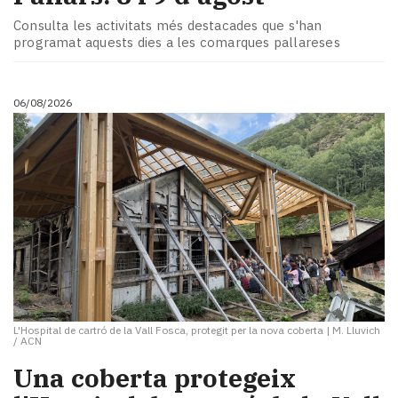
Consulta les activitats més destacades que s'han
programat aquests dies a les comarques pallareses
06/08/2026
L'Hospital de cartró de la Vall Fosca, protegit per la nova coberta
|
M. Lluvich
/ ACN
Una coberta protegeix