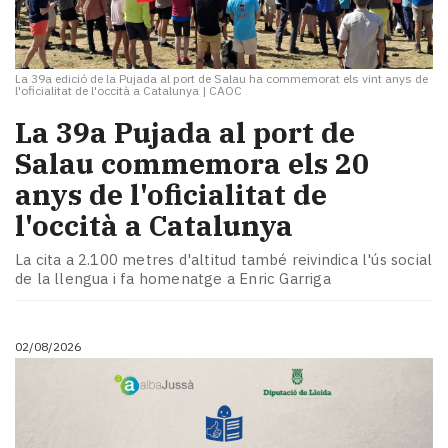
La 39a edició de la Pujada al port de Salau ha commemorat els vint anys de
l'oficialitat de l'occità a Catalunya
|
CAOC
​La 39a Pujada al port de
Salau commemora els 20
anys de l'oficialitat de
l'occità a Catalunya
La cita a 2.100 metres d'altitud també reivindica l'ús social
de la llengua i fa homenatge a Enric Garriga
02/08/2026