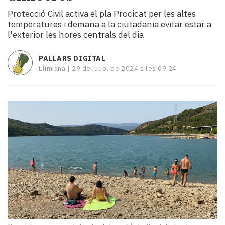
i
Protecció Civil activa el pla Procicat per les altes
turisme
temperatures i demana a la ciutadania evitar estar a
Cultura
l'exterior les hores centrals del dia
Esports
Mai
PALLARS DIGITAL
tant!
Llimiana |
29 de juliol de 2024 a les 09:24
TV
i
mitjans
El
temps
Reportatges
Entrevistes
Enquestes
A
escena!
Dis
la
teva!