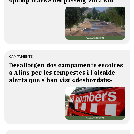
«pump track» del passeig Vora Riu
CAMPAMENTS
​Desallotgen dos campaments escoltes
a Alins per les tempestes i l'alcalde
alerta que s'han vist «desbordats»