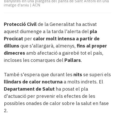
Banyistes en una platgeta del pantà de Sant Antoni en una
Subscriptors
imatge d'arxiu
|
ACN
La
newsletter
del
Protecció Civil
de la Generalitat ha activat
Pallars
Contingut
aquest diumenge a la tarda l'alerta del
pla
patrocinat
Procicat
per
calor molt intensa
a partir de
Lo
dilluns
que s'allargarà, almenys,
fins al proper
més
dimecres
amb afectació a gairebé tot el país,
llegit...
incloses les comarques del
Pallars
.
Editorial
També s'espera que durant les
nits
se superi els
llindars de calor nocturna
a molts indrets. El
Departament de Salut
ha posat el pla
d'actuació per prevenir els efectes de les
possibles onades de calor sobre la salut en fase
2.