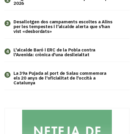
2026
​Desallotgen dos campaments escoltes a Alins
3
per les tempestes i l'alcalde alerta que s'han
vist «desbordats»
L'alcalde Baró i ERC de la Pobla contra
4
l'Avenida: crònica d'una deslleialtat
​La 39a Pujada al port de Salau commemora
5
els 20 anys de l'oficialitat de l'occità a
Catalunya