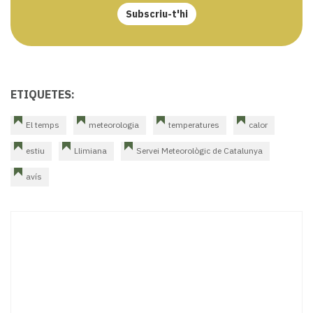
Subscriu-t'hi
ETIQUETES:
El temps
meteorologia
temperatures
calor
estiu
Llimiana
Servei Meteorològic de Catalunya
avís