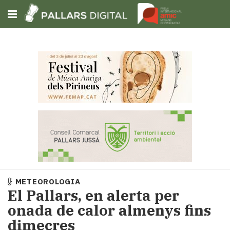
Subscriu-t'hi
Cerca
Portada
Opinió
Fem-
ho
fàcil
Successos
Societat
METEOROLOGIA
Política
El Pallars, en alerta per
i
onada de calor almenys fins
municipis
dimecres
Economia