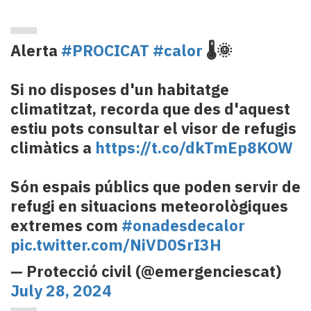
Alerta
#PROCICAT
#calor
🌡🌞
Si no disposes d'un habitatge
climatitzat, recorda que des d'aquest
estiu pots consultar el visor de refugis
climàtics a
https://t.co/dkTmEp8KOW
Són espais públics que poden servir de
refugi en situacions meteorològiques
extremes com
#onadesdecalor
pic.twitter.com/NiVD0SrI3H
— Protecció civil (@emergenciescat)
July 28, 2024