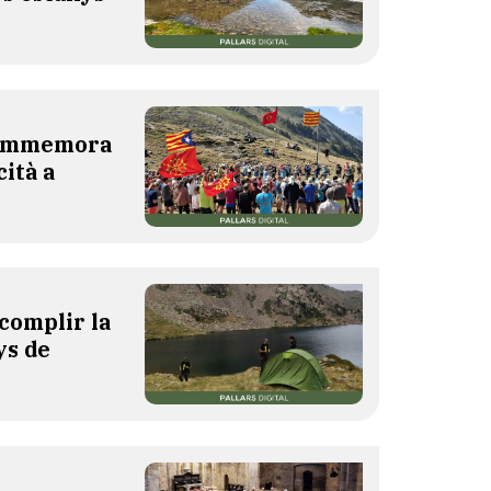
 commemora
cità a
complir la
ys de