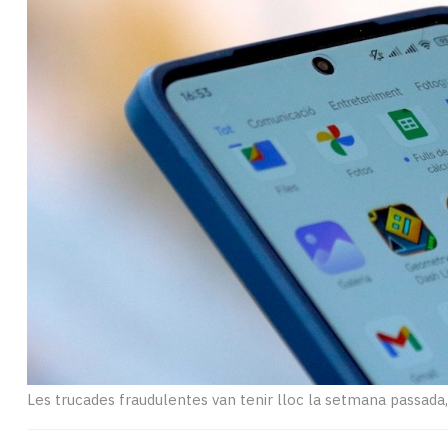
Subscriptors
La
newsletter
del
Pallars
Contingut
patrocinat
Lo
més
llegit...
Editorial
Les trucades fraudulentes van tenir lloc la setmana passada,