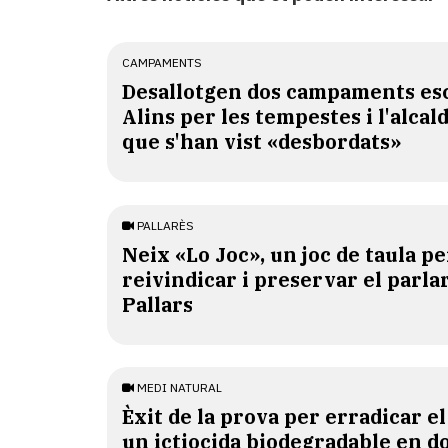
CAMPAMENTS
​Desallotgen dos campaments esc
Alins per les tempestes i l'alcal
que s'han vist «desbordats»
PALLARÈS
​Neix «Lo Joc», un joc de taula pe
reivindicar i preservar el parlar
Pallars
MEDI NATURAL
Èxit de la prova per erradicar e
un ictiocida biodegradable en d