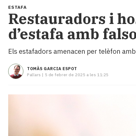
i
ESTAFA
turisme
Restauradors i ho
Cultura
Esports
d’estafa amb falso
Mai
tant!
TV
Els estafadors amenacen per telèfon amb 
i
mitjans
El
TOMÀS GARCIA ESPOT
temps
Pallars |
5 de febrer de 2025 a les 11:25
Reportatges
Entrevistes
Enquestes
A
escena!
Dis
la
teva!