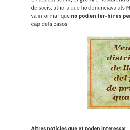
de socis, alhora que ho denunciava als M
va informar que
no podien fer-hi res p
cap dels casos
Altres notícies que et poden interessar