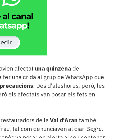
avien afectat
una quinzena
de
va fer una crida al grup de WhatsApp que
 precaucions
. Des d'aleshores, però, les
erò els afectats van posar els fets en
i restauradors de la
Val d'Aran
també
frau, tal com denunciaven al diari
Segre
.
aranès va posar en alerta al seu centenar