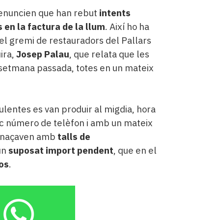
nuncien que han rebut
intents
 en la factura de la llum
. Així ho ha
el gremi de restauradors del Pallars
ira,
Josep Palau
, que relata que les
a setmana passada, totes en un mateix
lentes es van produir al migdia, hora
ic número de telèfon i amb un mateix
menaçaven amb
talls de
un
suposat import pendent
, que en el
os
.