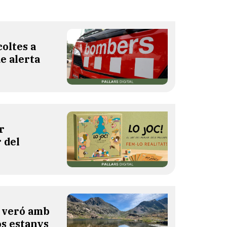
oltes a
de alerta
r
 del
l veró amb
os estanys