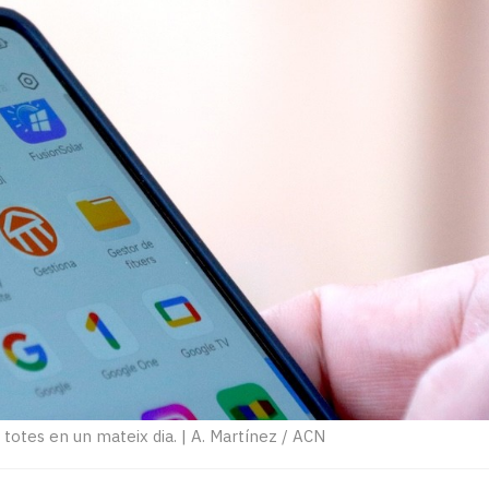
 totes en un mateix dia.
|
A. Martínez / ACN