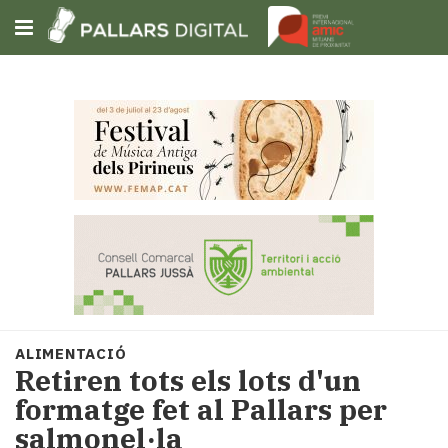
Subscriu-t'hi
Cerca
Portada
Opinió
Fem-
ho
fàcil
Successos
Societat
ALIMENTACIÓ
Política
Retiren tots els lots d'un
i
formatge fet al Pallars per
municipis
salmonel·la
Economia