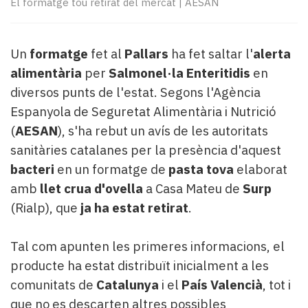
El formatge tou retirat del mercat
|
AESAN
Subscriptors
La
newsletter
del
Un
formatge
fet al
Pallars
ha fet saltar l'
alerta
Pallars
alimentària
per
Salmonel·la Enteritidis
en
Contingut
diversos punts de l'estat. Segons l'Agència
patrocinat
Espanyola de Seguretat Alimentària i Nutrició
Lo
(
AESAN
), s'ha rebut un avís de les autoritats
més
llegit...
sanitàries catalanes per la presència d'aquest
Editorial
bacteri
en un formatge de
pasta tova
elaborat
amb
llet crua d'ovella
a Casa Mateu de
Surp
(Rialp), que
ja ha estat retirat
.
Tal com apunten les primeres informacions, el
producte ha estat distribuït inicialment a les
comunitats de
Catalunya
i el
País Valencià
, tot i
que no es descarten altres possibles