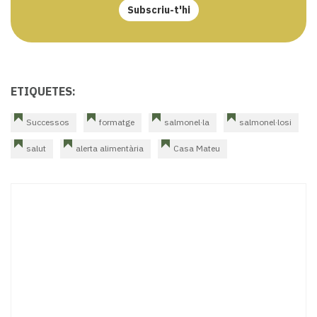
Subscriu-t'hi
ETIQUETES:
Successos
formatge
salmonel·la
salmonel·losi
salut
alerta alimentària
Casa Mateu