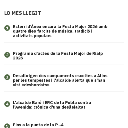
LO MÉS LLEGIT
Esterri d’Àneu encara la Festa Major 2026 amb
1
quatre dies farcits de música, tradició i
activitats populars
Programa d'actes de la Festa Major de Rialp
2
2026
​Desallotgen dos campaments escoltes a Alins
3
per les tempestes i l'alcalde alerta que s'han
vist «desbordats»
L'alcalde Baró i ERC de la Pobla contra
4
l'Avenida: crònica d'una deslleialtat
Fins a la punta de la P...A
5