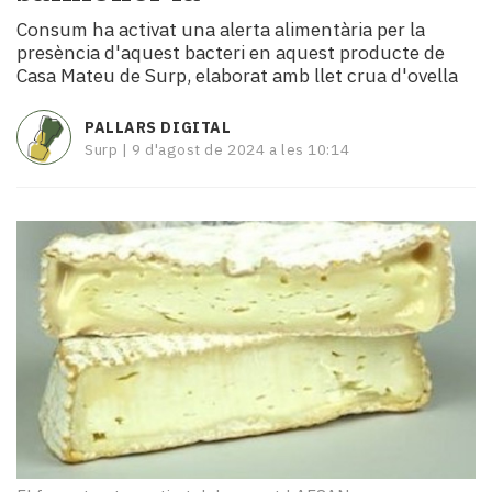
i
Consum ha activat una alerta alimentària per la
turisme
presència d'aquest bacteri en aquest producte de
Cultura
Casa Mateu de Surp, elaborat amb llet crua d'ovella
Esports
Mai
PALLARS DIGITAL
tant!
Surp |
9 d'agost de 2024 a les 10:14
TV
i
mitjans
El
temps
Reportatges
Entrevistes
Enquestes
A
escena!
Dis
la
teva!