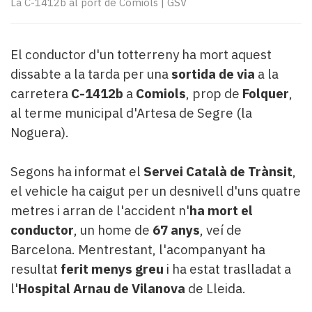
La C-1412b al port de Comiols
|
GSV
Subscriptors
La
newsletter
del
El conductor d'un totterreny ha mort aquest
Pallars
dissabte a la tarda per una
sortida de via
a la
Contingut
carretera
C-1412b
a
Comiols
, prop de
Folquer
,
patrocinat
al terme municipal d'Artesa de Segre (la
Lo
Noguera).
més
llegit...
Editorial
Segons ha informat el
Servei Català de Trànsit
,
el vehicle ha caigut per un desnivell d'uns quatre
metres i arran de l'accident n'
ha mort el
conductor
, un home de
67 anys
, veí de
Barcelona. Mentrestant, l'acompanyant ha
resultat
ferit menys greu
i ha estat traslladat a
l'
Hospital Arnau de Vilanova
de Lleida.