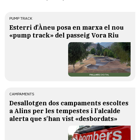
PUMP TRACK
Esterri d'Àneu posa en marxa el nou
«pump track» del passeig Vora Riu
CAMPAMENTS
​Desallotgen dos campaments escoltes
a Alins per les tempestes i l'alcalde
alerta que s'han vist «desbordats»