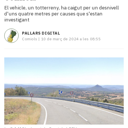
i
El vehicle, un totterreny, ha caigut per un desnivell
turisme
d'uns quatre metres per causes que s'estan
Cultura
investigant
Esports
Mai
PALLARS DIGITAL
tant!
Comiols |
10 de març de 2024 a les 08:55
TV
i
mitjans
El
temps
Reportatges
Entrevistes
Enquestes
A
escena!
Dis
la
teva!