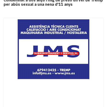
Condemnat a dos anys i mig de presó un veí de Tremp
per abús sexual a una nena d'11 anys