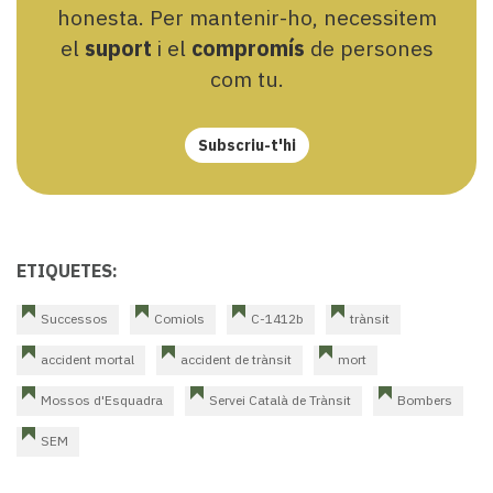
honesta. Per mantenir-ho, necessitem
el
suport
i el
compromís
de persones
com tu.
Subscriu-t'hi
ETIQUETES:
Successos
Comiols
C-1412b
trànsit
accident mortal
accident de trànsit
mort
Mossos d'Esquadra
Servei Català de Trànsit
Bombers
SEM