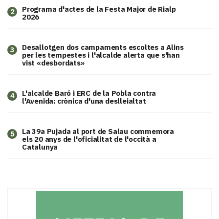
Programa d'actes de la Festa Major de Rialp
2
2026
​Desallotgen dos campaments escoltes a Alins
3
per les tempestes i l'alcalde alerta que s'han
vist «desbordats»
L'alcalde Baró i ERC de la Pobla contra
4
l'Avenida: crònica d'una deslleialtat
​La 39a Pujada al port de Salau commemora
5
els 20 anys de l'oficialitat de l'occità a
Catalunya