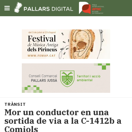
Subscriu-t'hi
Cerca
Portada
Opinió
Fem-
ho
fàcil
Successos
Societat
TRÀNSIT
Política
​Mor un conductor en una
i
sortida de via a la C-1412b a
municipis
Comiols
Economia