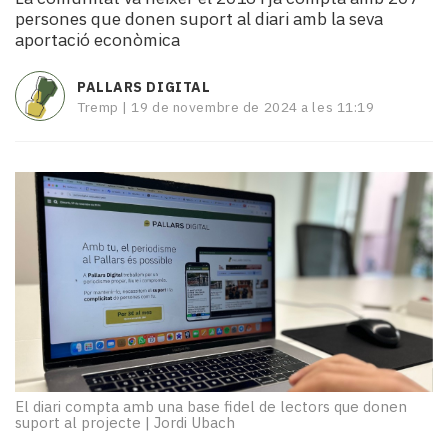
i
persones que donen suport al diari amb la seva
turisme
aportació econòmica
Cultura
Esports
PALLARS DIGITAL
Mai
Tremp |
19 de novembre de 2024 a les 11:19
tant!
TV
i
mitjans
El
temps
Reportatges
Entrevistes
Enquestes
A
escena!
Dis
la
El diari compta amb una base fidel de lectors que donen
suport al projecte
|
Jordi Ubach
teva!