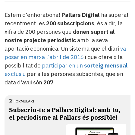
Subscriptors
La
Estem d'enhorabona!
Pallars Digital
ha superat
newsletter
del
recentment les
200 subscripcions
, és a dir, la
Pallars
xifra de 200 persones que
donen suport al
Contingut
nostre projecte periodístic
amb la seva
patrocinat
aportació econòmica. Un sistema que el diari
va
Lo
posar en marxa l'abril de 2016
i que ofereix la
més
llegit...
possibilitat de
participar en un
sorteig mensual
Editorial
exclusiu
per a les persones subscrites, que en
data d'avui són
207
.
FORMULARI
Subscriu-te a Pallars Digital: amb tu,
el periodisme al Pallars és possible!