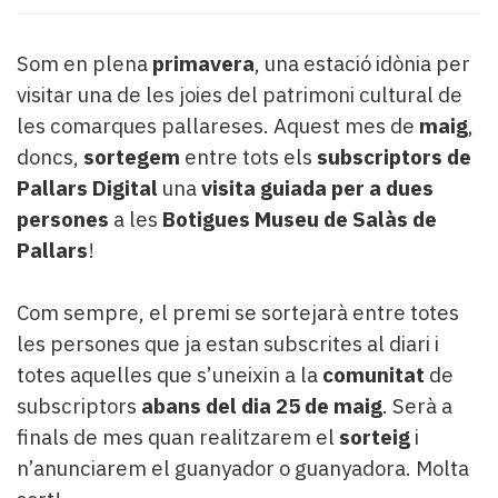
Subscriptors
La
newsletter
Som en plena
primavera
, una estació idònia per
del
visitar una de les joies del patrimoni cultural de
Pallars
les comarques pallareses. Aquest mes de
maig
,
Contingut
doncs,
sortegem
entre tots els
subscriptors de
patrocinat
Lo
Pallars Digital
una
visita guiada per a dues
més
persones
a les
Botigues Museu de Salàs de
llegit...
Pallars
!
Editorial
Com sempre, el premi se sortejarà entre totes
les persones que ja estan subscrites al diari i
totes aquelles que s’uneixin a la
comunitat
de
subscriptors
abans del dia 25 de maig
. Serà a
finals de mes quan realitzarem el
sorteig
i
n’anunciarem el guanyador o guanyadora. Molta