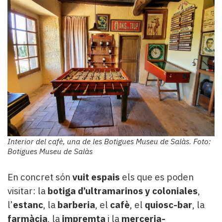
Interior del cafè, una de les Botigues Museu de Salàs. Foto:
Botigues Museu de Salàs
En concret són
vuit espais
els que es poden
visitar: la
botiga d’ultramarinos y coloniales
,
l’
estanc
, la
barberia
, el
cafè
, el
quiosc-bar
, la
farmàcia
, la
impremta
i la
merceria-