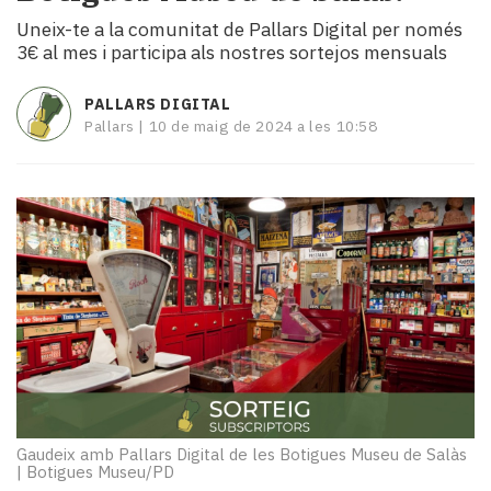
i
Uneix-te a la comunitat de Pallars Digital per només
turisme
3€ al mes i participa als nostres sortejos mensuals
Cultura
Esports
PALLARS DIGITAL
Mai
Pallars |
10 de maig de 2024 a les 10:58
tant!
TV
i
mitjans
El
temps
Reportatges
Entrevistes
Enquestes
A
escena!
Dis
la
Gaudeix amb Pallars Digital de les Botigues Museu de Salàs
teva!
|
Botigues Museu/PD