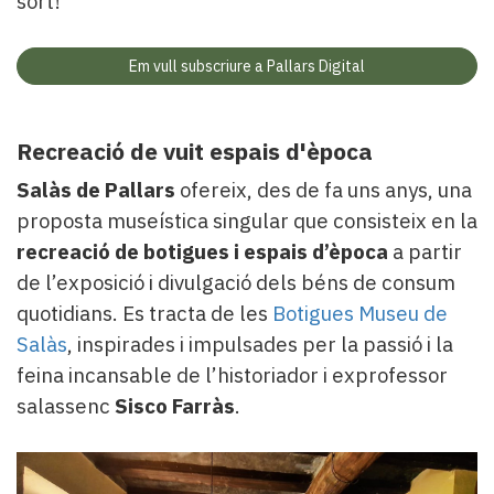
sort!
Em vull subscriure a Pallars Digital
Recreació de vuit espais d'època
Salàs de Pallars
ofereix, des de fa uns anys, una
proposta museística singular que consisteix en la
recreació de botigues i espais d’època
a partir
de l’exposició i divulgació dels béns de consum
quotidians. Es tracta de les
Botigues Museu de
Salàs
, inspirades i impulsades per la passió i la
feina incansable de l’historiador i exprofessor
salassenc
Sisco Farràs
.