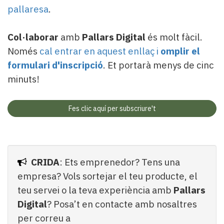
pallaresa
.
Col·laborar
amb
Pallars Digital
és molt fàcil.
Només
cal entrar en aquest enllaç i
omplir el
formulari d'inscripció
. Et portarà menys de cinc
minuts!
Fes clic aquí per subscriure't
CRIDA
: Ets emprenedor? Tens una
empresa? Vols sortejar el teu producte, el
teu servei o la teva experiència amb
Pallars
Digital
? Posa’t en contacte amb nosaltres
per correu a