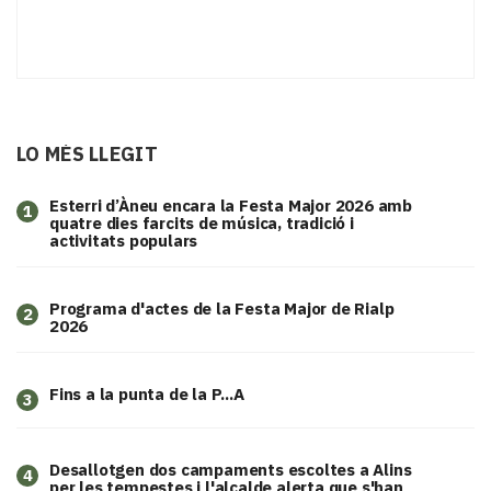
LO MÉS LLEGIT
Esterri d’Àneu encara la Festa Major 2026 amb
1
quatre dies farcits de música, tradició i
activitats populars
Programa d'actes de la Festa Major de Rialp
2
2026
Fins a la punta de la P...A
3
​Desallotgen dos campaments escoltes a Alins
4
per les tempestes i l'alcalde alerta que s'han