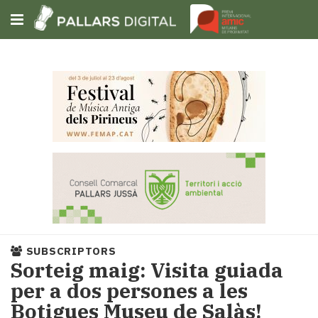
Subscriu-t'hi
Cerca
Portada
Opinió
Fem-
ho
fàcil
Successos
Societat
SUBSCRIPTORS
Política
Sorteig maig: Visita guiada
i
per a dos persones a les
municipis
Botigues Museu de Salàs!
Economia