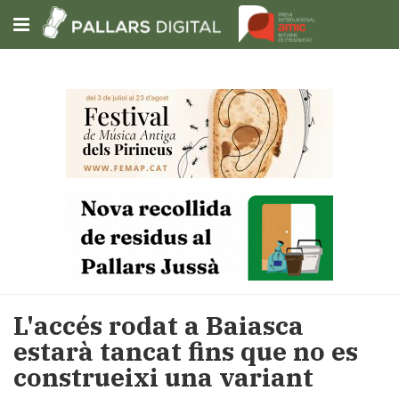
Subscriu-t'hi
Cerca
Portada
Opinió
Fem-
ho
fàcil
Successos
Societat
​L'accés rodat a Baiasca
Política
estarà tancat fins que no es
i
construeixi una variant
municipis
Economia