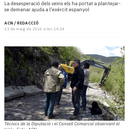
La desesperació dels veïns els ha portat a plantejar-
i
se demanar ajuda a l'exèrcit espanyol
turisme
Cultura
ACN / REDACCIÓ
Esports
13 de maig de 2016 a les 14:14
Mai
tant!
TV
i
mitjans
El
temps
Reportatges
Entrevistes
Enquestes
A
escena!
Dis
la
teva!
Tècnics de la Diputació i el Consell Comarcal observant el