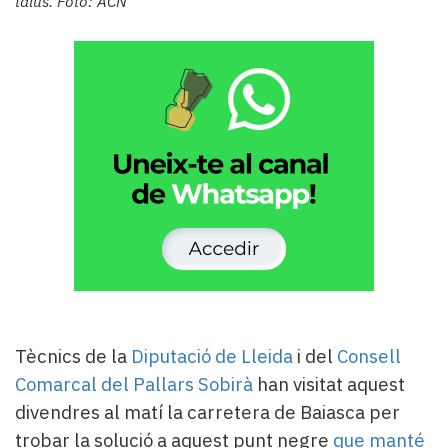
talús. Foto: ACN
Subscriptors
La
newsletter
del
Pallars
Contingut
patrocinat
Lo
més
llegit...
Editorial
Tècnics de la
Diputació de Lleida
i del
Consell
Comarcal del Pallars Sobirà
han visitat aquest
divendres al matí la carretera de Baiasca per
trobar la solució a aquest punt negre
que manté