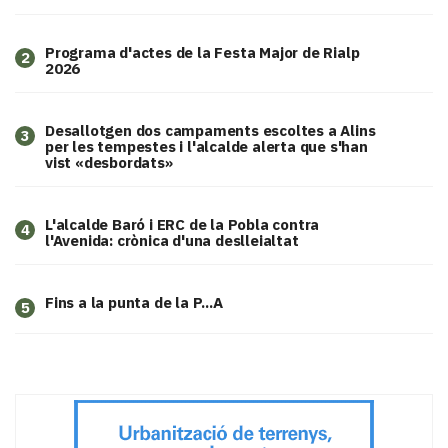
Programa d'actes de la Festa Major de Rialp
2
2026
​Desallotgen dos campaments escoltes a Alins
3
per les tempestes i l'alcalde alerta que s'han
vist «desbordats»
L'alcalde Baró i ERC de la Pobla contra
4
l'Avenida: crònica d'una deslleialtat
Fins a la punta de la P...A
5