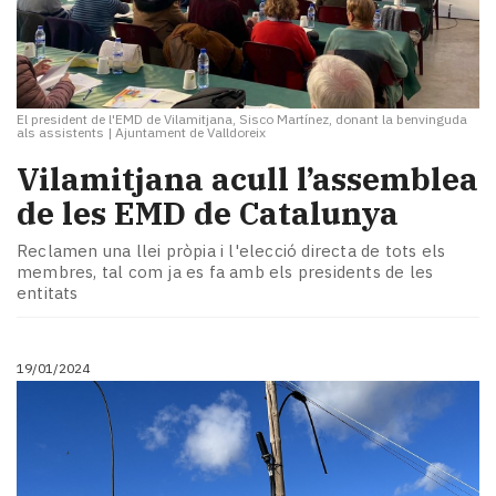
El president de l'EMD de Vilamitjana, Sisco Martínez, donant la benvinguda
als assistents
|
Ajuntament de Valldoreix
Vilamitjana acull l’assemblea
de les EMD de Catalunya
Reclamen una llei pròpia i l'elecció directa de tots els
membres, tal com ja es fa amb els presidents de les
entitats
19/01/2024