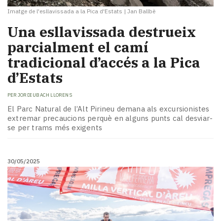
Imatge de l'esllavissada a la Pica d'Estats
|
Jan Ballbè
​Una esllavissada destrueix
parcialment el camí
tradicional d’accés a la Pica
d’Estats
PER
JORDI UBACH LLORENS
El Parc Natural de l’Alt Pirineu demana als excursionistes
extremar precaucions perquè en alguns punts cal desviar-
se per trams més exigents
30/05/2025