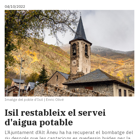
04/10/2022
Imatge del poble d'Isil
|
Enric Olivé
Isil restableix el servei
d'aigua potable
L’Ajuntament d’Alt Àneu ha ha recuperat el bombatge del
riu després que les captacions es quedessin buides per la