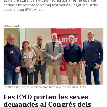
El Parc Natural de l'Alt Pirineu ha dut a terme diverses
actuacions per preservar aquest valuós llegat industrial
del municipi d'Alt Àneu
20/12/2024
Imatge d'una de les reunions amb formacions polítiques
|
EMD
Les EMD porten les seves
demandes al Congrés dels