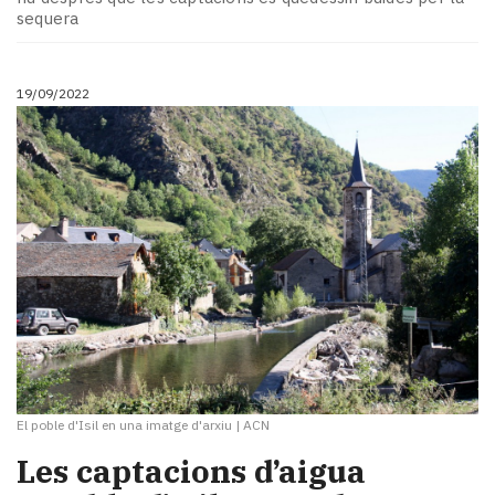
sequera
19/09/2022
El poble d'Isil en una imatge d'arxiu
|
ACN
Les captacions d’aigua