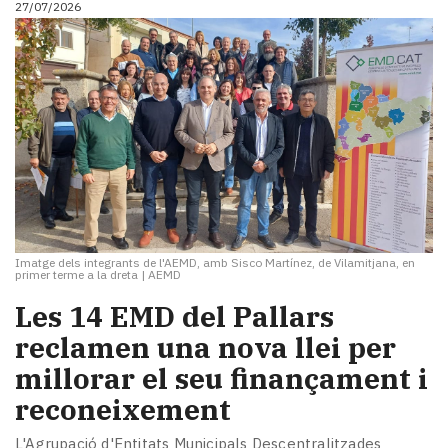
27/07/2026
i
turisme
Cultura
Esports
Mai
tant!
TV
i
mitjans
El
temps
Imatge dels integrants de l'AEMD, amb Sisco Martínez, de Vilamitjana, en
Reportatges
primer terme a la dreta
|
AEMD
Entrevistes
​Les 14 EMD del Pallars
Enquestes
A
reclamen una nova llei per
escena!
millorar el seu finançament i
Dis
reconeixement
la
teva!
L'Agrupació d'Entitats Municipals Descentralitzades