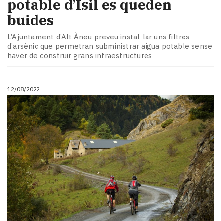
potable d’Isil es queden
buides
L’Ajuntament d’Alt Àneu preveu instal·lar uns filtres
d’arsènic que permetran subministrar aigua potable sense
haver de construir grans infraestructures
12/08/2022