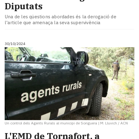
Diputats
Una de les qüestions abordades és la derogació de
l'article que amenaça la seva supervivència
30/10/2024
Un control dels Agents Rurals al municipi de Soriguera
|
M. Lluvich / ACN
L'EMD de Tornafort, a