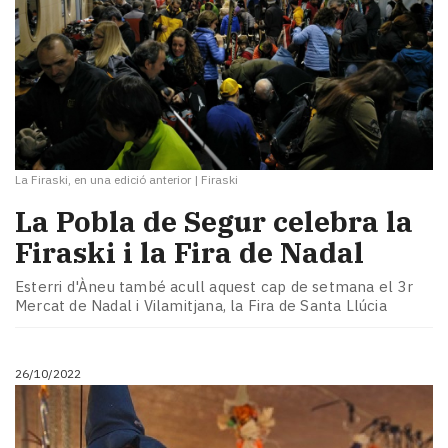
La Firaski, en una edició anterior
|
Firaski
La Pobla de Segur celebra la
Firaski i la Fira de Nadal
Esterri d'Àneu també acull aquest cap de setmana el 3r
Mercat de Nadal i Vilamitjana, la Fira de Santa Llúcia
26/10/2022