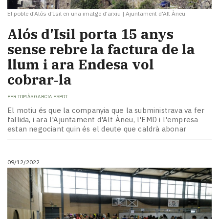
El poble d'Alós d'Isil en una imatge d'arxiu
|
Ajuntament d'Alt Àneu
Alós d'Isil porta 15 anys
sense rebre la factura de la
llum i ara Endesa vol
cobrar‑la
PER
TOMÀS GARCIA ESPOT
El motiu és que la companyia que la subministrava va fer
fallida, i ara l'Ajuntament d'Alt Àneu, l'EMD i l'empresa
estan negociant quin és el deute que caldrà abonar
09/12/2022