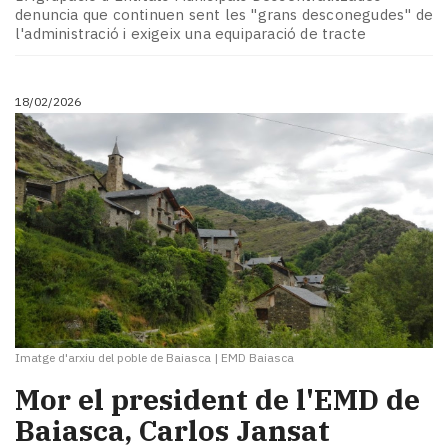
Subscriptors
denuncia que continuen sent les "grans desconegudes" de
La
l'administració i exigeix una equiparació de tracte
newsletter
del
Pallars
18/02/2026
Contingut
patrocinat
Lo
més
llegit...
Editorial
Imatge d'arxiu del poble de Baiasca
|
EMD Baiasca
Mor el president de l'EMD de
Baiasca, Carlos Jansat