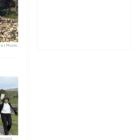
ra
|
Museu
encions