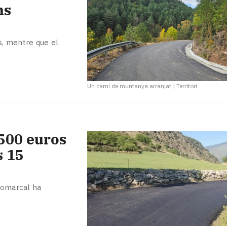
ns
s, mentre que el
Un camí de muntanya arranjat
|
Territori
.500 euros
s 15
 comarcal ha