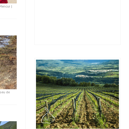
 Mencui
|
seu de