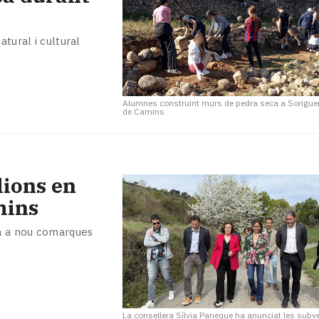
atural i cultural
Alumnes construint murs de pedra seca a Sorigue
de Camins
lions en
mins
rà a nou comarques
La consellera Sílvia Paneque ha anunciat les subv