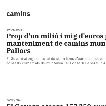
i
turisme
camins
Cultura
Esports
Mai
29/06/2026
tant!
Prop d'un milió i mig d'euros 
TV
manteniment de camins muni
i
mitjans
Pallars
El
temps
El Govern atorga un total de sis milions d'euros de subven
consells comarcals de muntanya i al Conselh Generau d'A
Reportatges
Entrevistes
Enquestes
A
escena!
Dis
la
26/06/2026
teva!