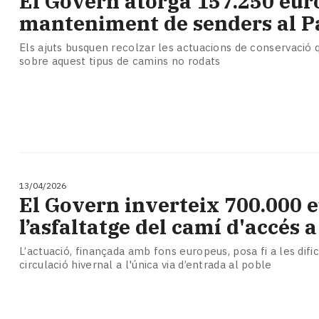
El Govern atorga 157.250 euro
Subscriptors
manteniment de senders al P
La
newsletter
Els ajuts busquen recolzar les actuacions de conservació 
del
sobre aquest tipus de camins no rodats
Pallars
Contingut
patrocinat
Lo
més
llegit...
Editorial
13/04/2026
El Govern inverteix 700.000 
l’asfaltatge del camí d'accés 
L’actuació, finançada amb fons europeus, posa fi a les difi
circulació hivernal a l'única via d’entrada al poble