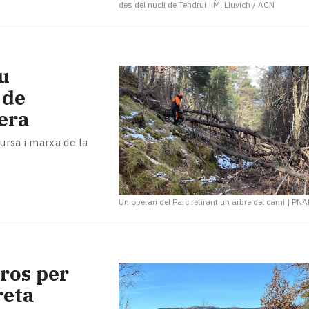
des del nucli de Tendrui
|
M. Lluvich / ACN
eu
 de
rera
ursa i marxa de la
Un operari del Parc retirant un arbre del camí
|
PNA
ros per
reta