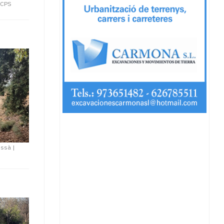
CCPS
Jussà
|