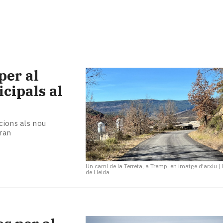
per al
cipals al
cions als nou
ran
Un camí de la Terreta, a Tremp, en imatge d'arxiu
|
de Lleida