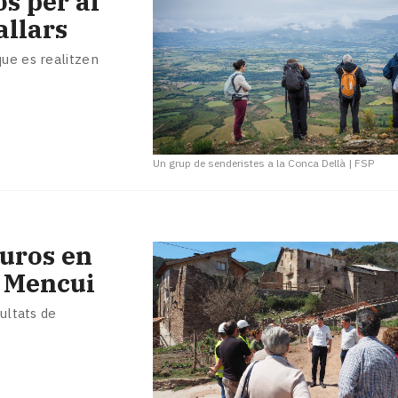
s per al
allars
que es realitzen
Un grup de senderistes a la Conca Dellà
|
FSP
euros en
a Mencui
cultats de