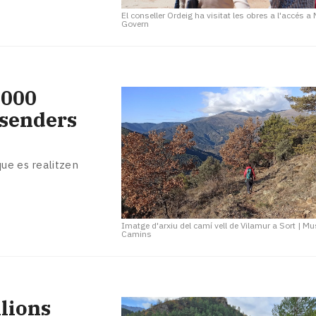
El conseller Ordeig ha visitat les obres a l'accés a
Govern
.000
 senders
que es realitzen
Imatge d'arxiu del camí vell de Vilamur a Sort
|
Mu
Camins
ilions