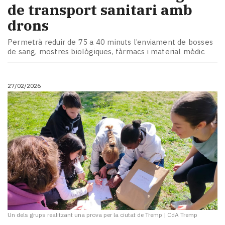
de transport sanitari amb
drons
Permetrà reduir de 75 a 40 minuts l’enviament de bosses
de sang, mostres biològiques, fàrmacs i material mèdic
27/02/2026
Un dels grups realitzant una prova per la ciutat de Tremp
|
CdA Tremp