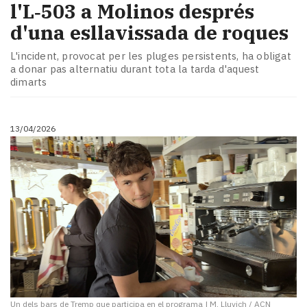
l'L‑503 a Molinos després
d'una esllavissada de roques
L'incident, provocat per les pluges persistents, ha obligat
a donar pas alternatiu durant tota la tarda d'aquest
dimarts
13/04/2026
Un dels bars de Tremp que participa en el programa
|
M. Lluvich / ACN