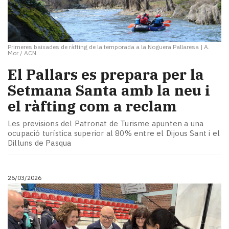
Primeres baixades de ràfting de la temporada a la Noguera Pallaresa
|
A.
Mor / ACN
El Pallars es prepara per la
Setmana Santa amb la neu i
el ràfting com a reclam
Les previsions del Patronat de Turisme apunten a una
ocupació turística superior al 80% entre el Dijous Sant i el
Dilluns de Pasqua
26/03/2026