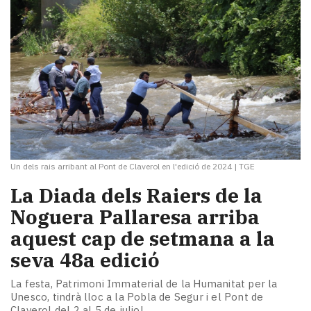
Un dels rais arribant al Pont de Claverol en l'edició de 2024
|
TGE
La Diada dels Raiers de la
Noguera Pallaresa arriba
aquest cap de setmana a la
seva 48a edició
La festa, Patrimoni Immaterial de la Humanitat per la
Unesco, tindrà lloc a la Pobla de Segur i el Pont de
Claverol del 2 al 5 de juliol