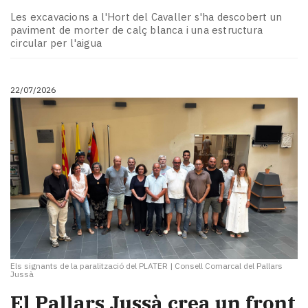
Subscriptors
Les excavacions a l'Hort del Cavaller s'ha descobert un
La
paviment de morter de calç blanca i una estructura
newsletter
circular per l'aigua
del
Pallars
Contingut
22/07/2026
patrocinat
Lo
més
llegit...
Editorial
Els signants de la paralització del PLATER
|
Consell Comarcal del Pallars
Jussà
El Pallars Jussà crea un front