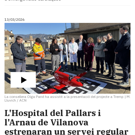
13/03/2026
La consellera Olga Pané ha assistit a la presentació del projecte a Tremp
|
M.
Lluvich / ACN
​L'Hospital del Pallars i
l'Arnau de Vilanova
estrenaran un servei regular