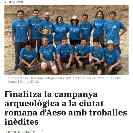
23/07/2026
i
turisme
Cultura
Esports
Mai
tant!
TV
i
mitjans
El
temps
Els arqueòlegs i les arqueòlogues a l'Hort del Cavaller
|
Centre d'Estudis
Reportatges
d'Isona i Conca Dellà
Entrevistes
Finalitza la campanya
Enquestes
A
arqueològica a la ciutat
escena!
romana d’Aeso amb troballes
Dis
inèdites
la
teva!
PER
ALBERT FARRÉ PERISÉ