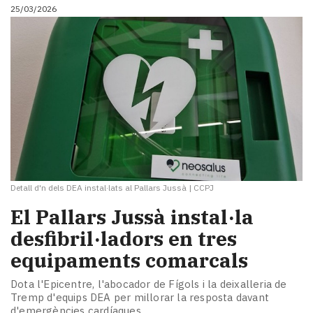
25/03/2026
Detall d'n dels DEA instal·lats al Pallars Jussà
|
CCPJ
El Pallars Jussà instal·la
desfibril·ladors en tres
equipaments comarcals
Dota l'Epicentre, l'abocador de Fígols i la deixalleria de
Tremp d'equips DEA per millorar la resposta davant
d'emergències cardíaques