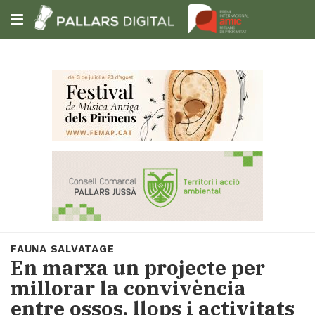
Subscriu-t'hi
Cerca
Portada
Opinió
Fem-
ho
fàcil
Successos
Societat
FAUNA SALVATAGE
Política
En marxa un projecte per
i
millorar la convivència
municipis
entre ossos, llops i activitats
Economia