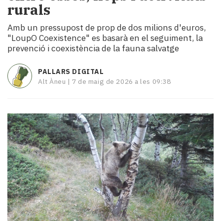
rurals
i
turisme
Amb un pressupost de prop de dos milions d'euros,
Cultura
"LoupO Coexistence" es basarà en el seguiment, la
Esports
prevenció i coexistència de la fauna salvatge
Mai
tant!
PALLARS DIGITAL
TV
Alt Àneu |
7 de maig de 2026 a les 09:38
i
mitjans
El
temps
Reportatges
Entrevistes
Enquestes
A
escena!
Dis
la
teva!