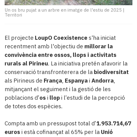
Subscriptors
La
Un os bru pujat a un arbre en imatge de l'estiu de 2025
|
Territori
newsletter
del
Pallars
Contingut
El projecte
LoupO Coexistence
s'ha iniciat
patrocinat
recentment amb l'objectiu de
millorar la
Lo
convivència entre ossos, llops i activitats
més
rurals al Pirineu
. La iniciativa pretén afavorir la
llegit...
conservació transfronterera de la
biodiversitat
Editorial
als Pirineus de
França
,
Espanya
i
Andorra
,
mitjançant el seguiment i la gestió de les
poblacions d’
os
i
llop
i l’estudi de la percepció
de totes dos espècies.
Compta amb un pressupost total d’
1.953.714,67
euros
i està cofinançat al 65% per la
Unió