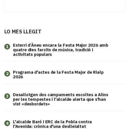
LO MÉS LLEGIT
Esterri d’Àneu encara la Festa Major 2026 amb
1
quatre dies farcits de música, tradició i
activitats populars
Programa d'actes de la Festa Major de Rialp
2
2026
​Desallotgen dos campaments escoltes a Alins
3
per les tempestes i l'alcalde alerta que s'han
vist «desbordats»
L'alcalde Baró i ERC de la Pobla contra
4
l'Avenida: crònica d'una deslleialtat