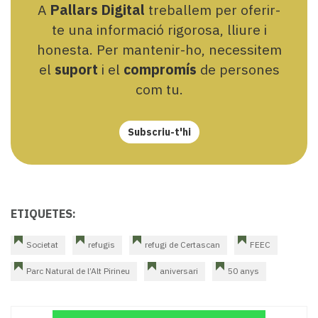
A
Pallars Digital
treballem per oferir-
te una informació rigorosa, lliure i
honesta. Per mantenir-ho, necessitem
el
suport
i el
compromís
de persones
com tu.
Subscriu-t'hi
ETIQUETES:
Societat
refugis
refugi de Certascan
FEEC
Parc Natural de l’Alt Pirineu
aniversari
50 anys