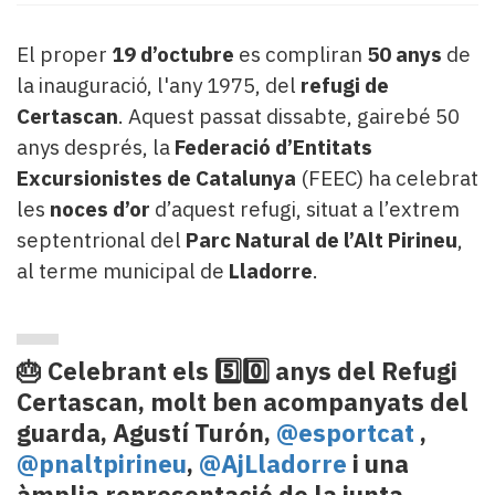
Subscriptors
La
El proper
19 d’octubre
es compliran
50 anys
de
newsletter
del
la inauguració, l'any 1975, del
refugi de
Pallars
Certascan
. Aquest passat dissabte, gairebé 50
Contingut
anys després, la
Federació d’Entitats
patrocinat
Excursionistes de Catalunya
(FEEC) ha celebrat
Lo
les
noces d’or
d’aquest refugi, situat a l’extrem
més
llegit...
septentrional del
Parc Natural de l’Alt Pirineu
,
Editorial
al terme municipal de
Lladorre
.
🎂 Celebrant els 5️⃣0️⃣ anys del Refugi
Certascan, molt ben acompanyats del
guarda, Agustí Turón,
@esportcat
,
@pnaltpirineu
,
@AjLladorre
i una
àmplia representació de la junta