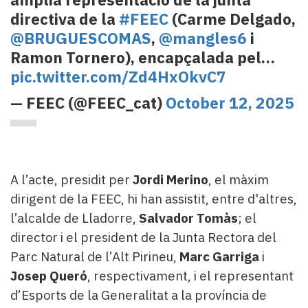
directiva de la
#FEEC
(Carme Delgado,
@BRUGUESCOMAS
,
@mangles6
i
Ramon Tornero), encapçalada pel…
pic.twitter.com/Zd4HxOkvC7
— FEEC (@FEEC_cat)
October 12, 2025
A l’acte, presidit per
Jordi Merino
, el màxim
dirigent de la FEEC, hi han assistit, entre d'altres,
l’alcalde de Lladorre,
Salvador Tomàs
; el
director i el president de la Junta Rectora del
Parc Natural de l’Alt Pirineu,
Marc Garriga
i
Josep Queró
, respectivament, i el representant
d’Esports de la Generalitat a la província de