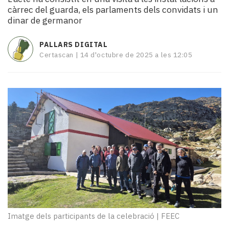
i
càrrec del guarda, els parlaments dels convidats i un
turisme
dinar de germanor
Cultura
Esports
PALLARS DIGITAL
Mai
Certascan |
14 d'octubre de 2025 a les 12:05
tant!
TV
i
mitjans
El
temps
Reportatges
Entrevistes
Enquestes
A
escena!
Dis
la
Imatge dels participants de la celebració
|
FEEC
teva!