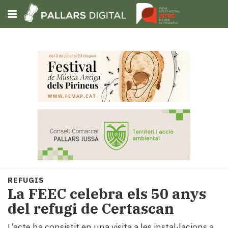
Subscriu-t'hi
Cerca
Portada
Opinió
Fem-
ho
fàcil
Successos
Societat
REFUGIS
Política
La FEEC celebra els 50 anys
i
del refugi de Certascan
municipis
Economia
L’acte ha consistit en una visita a les instal·lacions a