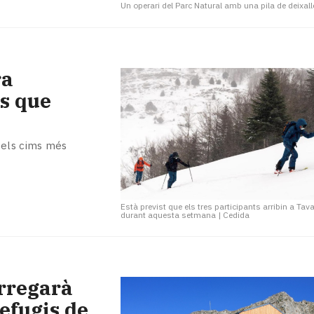
Un operari del Parc Natural amb una pila de deixal
ra
ís que
 els cims més
Està previst que els tres participants arribin a Ta
durant aquesta setmana
|
Cedida
arregarà
efugis de