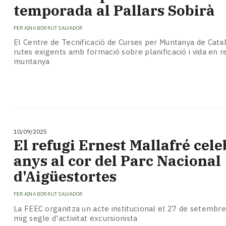
Subscriptors
temporada al Pallars Sobirà
La
newsletter
PER
AINA BORRUT SALVADOR
del
El Centre de Tecnificació de Curses per Muntanya de Cat
Pallars
rutes exigents amb formació sobre planificació i vida en r
Contingut
muntanya
patrocinat
Lo
més
llegit...
Editorial
10/09/2025
El refugi Ernest Mallafré cele
anys al cor del Parc Nacional
d'Aigüestortes
PER
AINA BORRUT SALVADOR
La FEEC organitza un acte institucional el 27 de setem
mig segle d'activitat excursionista