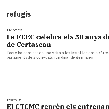
i
turisme
refugis
Cultura
Esports
Mai
14/10/2025
tant!
La FEEC celebra els 50 anys d
TV
de Certascan
i
mitjans
L’acte ha consistit en una visita a les instal·lacions a càrre
El
parlaments dels convidats i un dinar de germanor
temps
Reportatges
Entrevistes
Enquestes
A
escena!
Dis
la
17/09/2025
teva!
El CTCMC reprèn els entrena