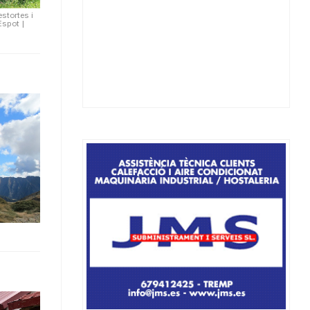
estortes i
'Espot
|