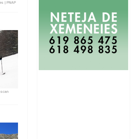
les
|
PNAP
vascan