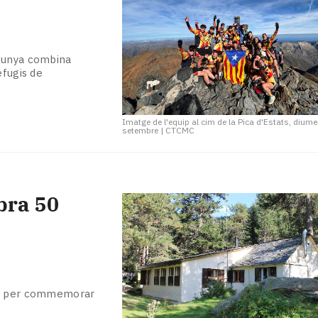
alunya combina
efugis de
Imatge de l'equip al cim de la Pica d'Estats, dium
setembre
|
CTCMC
bra 50
bre per commemorar