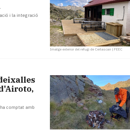
n
ció i la integració
Imatge exterior del refugi de Certascan
|
FEEC
deixalles
d'Airoto,
 i ha comptat amb