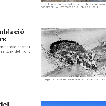
Un dels nou plafons de l'itinerari, situat a la façan
consistori
|
Ajuntament de la Pobla de Segur
oblació
rs
 Democràtic permet
rra lluny del front
Imatge del canal de Gavet afectat pel bombardeig
del