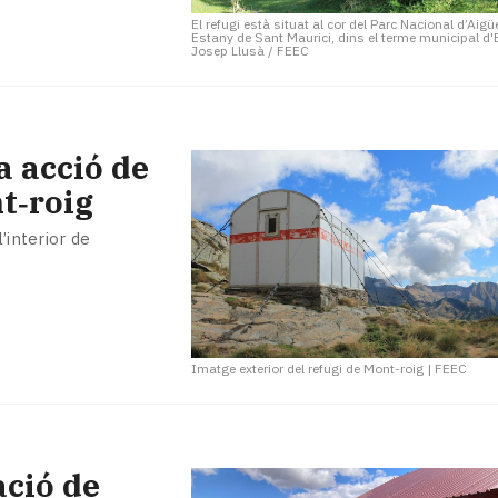
El refugi està situat al cor del Parc Nacional d’Aigü
Estany de Sant Maurici, dins el terme municipal d
Josep Llusà / FEEC
a acció de
t‑roig
’interior de
Imatge exterior del refugi de Mont-roig
|
FEEC
ació de