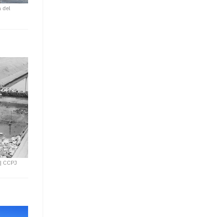
a del
|
CCPJ