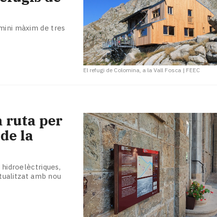
rmini màxim de tres
El refugi de Colomina, a la Vall Fosca
|
FEEC
 ruta per
 de la
 hidroelèctriques,
extualitzat amb nou