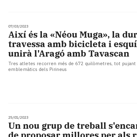
07/03/2023
Així és la «Néou Muga», la du
travessa amb bicicleta i esqu
unirà l'Aragó amb Tavascan
Tres atletes recorren més de 672 quilòmetres, tot pujant
emblemàtics dels Pirineus
25/01/2023
Un nou grup de treball s'enc
de proposar millores per als r