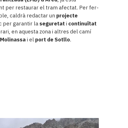
nt per restaurar el tram afectat. Per fer-
ble, caldrà redactar un
projecte
c per garantir la
seguretat
i
continuïtat
erari, en aquesta zona i altres del camí
 Molinassa
i el
port de Sotllo
.