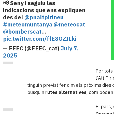
📢 Seny i seguiu les
indicacions que ens expliquen
des del
@pnaltpirineu
#meteomuntanya
@meteocat
@bomberscat
…
pic.twitter.com/ffE8OZILki
— FEEC (@FEEC_cat)
July 7,
2025
Per tots
l'Alt Pi
tinguin previst fer cim els pròxims dies
busquin
rutes alternatives
, com poden 
El parc,
Descent