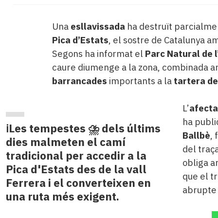
Una
esllavissada
ha destruït parcialme
Pica d’Estats
, el sostre de Catalunya 
Segons ha informat el
Parc Natural de l
caure diumenge a la zona, combinada amb
barrancades
importants a la
tartera de
L’
afecta
ha publi
ℹ️Les tempestes ⛈️ dels últims
Ballbè
,
dies malmeten el camí
del traça
tradicional per accedir a la
obliga a
Pica d'Estats des de la vall
que el t
Ferrera i el converteixen en
abrupte 
una ruta més exigent.