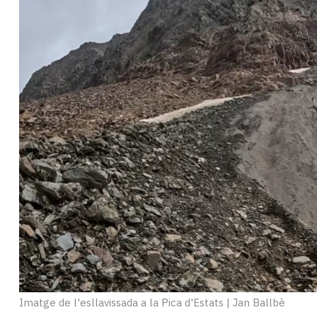
Subscriptors
La
newsletter
del
Pallars
Contingut
patrocinat
Lo
més
llegit...
Editorial
Imatge de l'esllavissada a la Pica d'Estats
|
Jan Ballbè