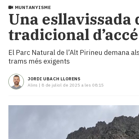
i
MUNTANYISME
turisme
​Una esllavissada
Cultura
Esports
tradicional d’accé
Mai
tant!
TV
El Parc Natural de l’Alt Pirineu demana a
i
trams més exigents
mitjans
El
temps
JORDI UBACH LLORENS
Reportatges
Alins |
8 de juliol de 2025 a les 08:15
Entrevistes
Enquestes
A
escena!
Dis
la
teva!