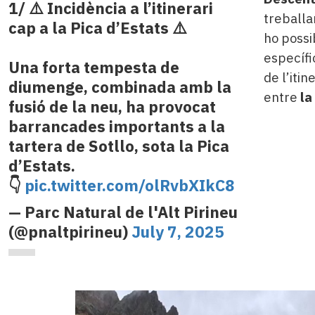
1/ ⚠️ Incidència a l’itinerari
treballa
cap a la Pica d’Estats ⚠️
ho possi
específi
Una forta tempesta de
de l’itin
diumenge, combinada amb la
entre
la
fusió de la neu, ha provocat
barrancades importants a la
tartera de Sotllo, sota la Pica
d’Estats.
👇
pic.twitter.com/olRvbXIkC8
— Parc Natural de l'Alt Pirineu
(@pnaltpirineu)
July 7, 2025