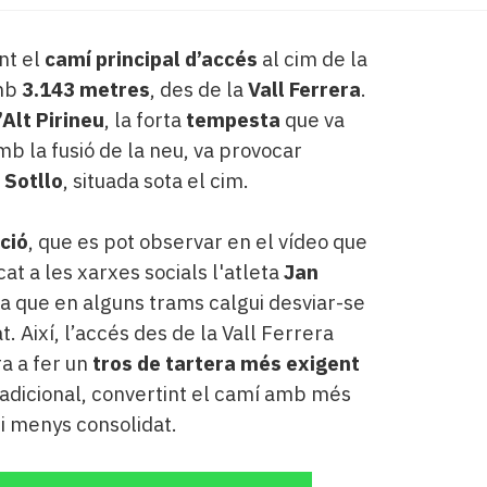
nt el
camí principal d’accés
al cim de la
amb
3.143 metres
, des de la
Vall Ferrera
.
’Alt Pirineu
, la forta
tempesta
que va
 la fusió de la neu, va provocar
 Sotllo
, situada sota el cim.
ció
, que es pot observar en el vídeo que
cat a les xarxes socials l'atleta
Jan
 fa que en alguns trams calgui desviar-se
t. Així, l’accés des de la Vall Ferrera
ra a fer un
tros de tartera més exigent
radicional, convertint el camí amb més
i menys consolidat.