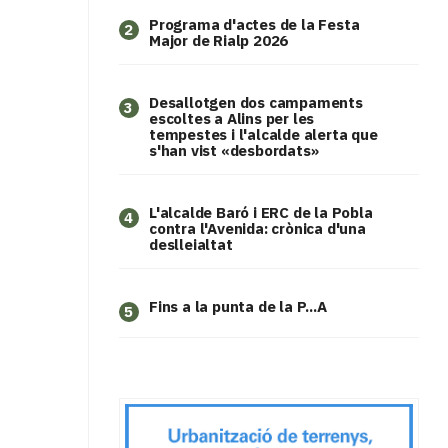
Programa d'actes de la Festa
2
Major de Rialp 2026
​Desallotgen dos campaments
3
escoltes a Alins per les
tempestes i l'alcalde alerta que
s'han vist «desbordats»
L'alcalde Baró i ERC de la Pobla
4
contra l'Avenida: crònica d'una
deslleialtat
Fins a la punta de la P...A
5