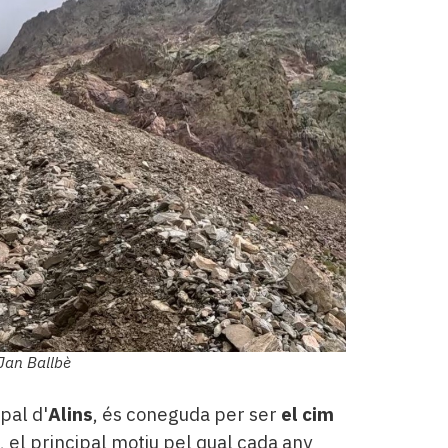
 Jan Ballbè
pal d'
Alins
, és coneguda per ser
el cim
t, el principal motiu pel qual cada any