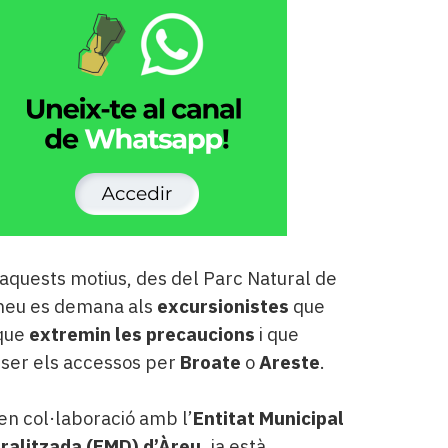
 aquests motius, des del Parc Natural de
rineu es demana als
excursionistes
que
 que
extremin les precaucions
i que
ser els accessos per
Broate
o
Areste
.
 en col·laboració amb l’
Entitat Municipal
ralitzada (EMD) d’Àreu
, ja està