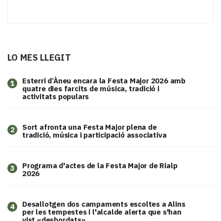
LO MÉS LLEGIT
Esterri d’Àneu encara la Festa Major 2026 amb
1
quatre dies farcits de música, tradició i
activitats populars
Sort afronta una Festa Major plena de
2
tradició, música i participació associativa
Programa d'actes de la Festa Major de Rialp
3
2026
​Desallotgen dos campaments escoltes a Alins
4
per les tempestes i l'alcalde alerta que s'han
vist «desbordats»