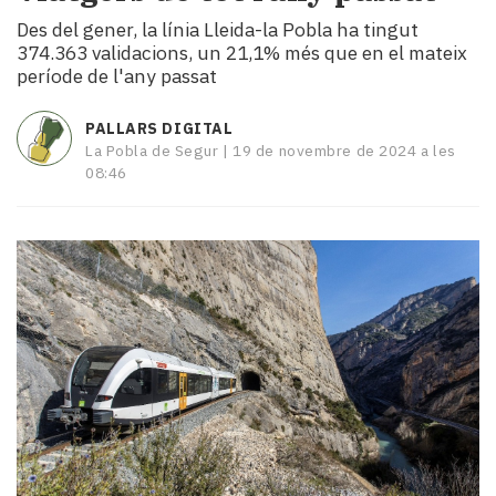
i
Des del gener, la línia Lleida-la Pobla ha tingut
turisme
374.363 validacions, un 21,1% més que en el mateix
Cultura
període de l'any passat
Esports
Mai
PALLARS DIGITAL
tant!
La Pobla de Segur |
19 de novembre de 2024 a les
TV
08:46
i
mitjans
El
temps
Reportatges
Entrevistes
Enquestes
A
escena!
Dis
la
teva!