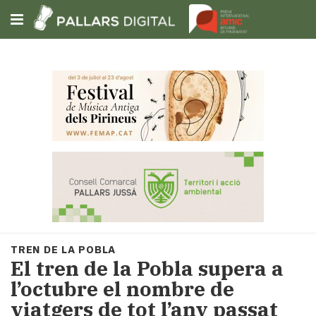
Subscriu-t'hi
Cerca
Portada
Opinió
Fem-
ho
fàcil
Successos
Societat
TREN DE LA POBLA
Política
El tren de la Pobla supera a
i
l’octubre el nombre de
municipis
viatgers de tot l’any passat
Economia