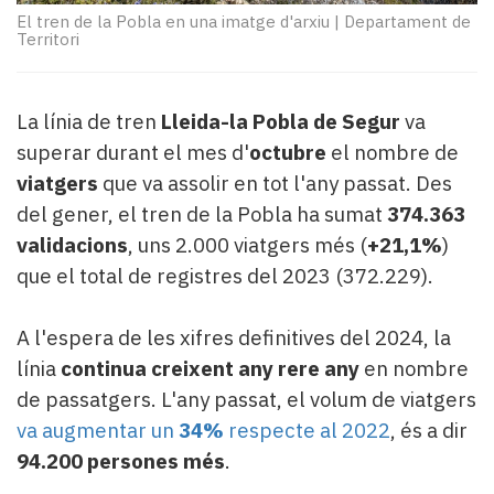
Subscriptors
El tren de la Pobla en una imatge d'arxiu
|
Departament de
La
Territori
newsletter
del
Pallars
La línia de tren
Lleida-la Pobla de Segur
va
Contingut
superar durant el mes d'
octubre
el nombre de
patrocinat
viatgers
que va assolir en tot l'any passat. Des
Lo
més
del gener, el tren de la Pobla ha sumat
374.363
llegit...
validacions
, uns 2.000 viatgers més (
+21,1%
)
Editorial
que el total de registres del 2023 (372.229).
A l'espera de les xifres definitives del 2024, la
línia
continua creixent any rere any
en nombre
de passatgers. L'any passat, el volum de viatgers
va augmentar un
34%
respecte al 2022
, és a dir
94.200 persones més
.