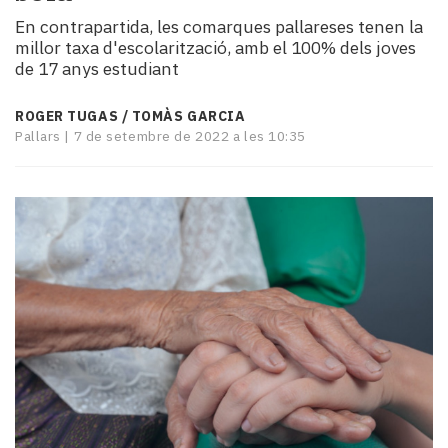
i
En contrapartida, les comarques pallareses tenen la
turisme
millor taxa d'escolarització, amb el 100% dels joves
Cultura
de 17 anys estudiant
Esports
Mai
ROGER TUGAS / TOMÀS GARCIA
tant!
Pallars |
7 de setembre de 2022 a les 10:35
TV
i
mitjans
El
temps
Reportatges
Entrevistes
Enquestes
A
escena!
Dis
la
teva!