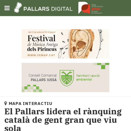
Subscriu-t'hi
Cerca
Portada
Opinió
Fem-
ho
fàcil
Successos
Societat
MAPA INTERACTIU
Política
El Pallars lidera el rànquing
i
català de gent gran que viu
municipis
sola
Economia