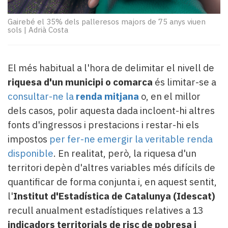
Subscriptors
La
Gairebé el 35% dels palleresos majors de 75 anys viuen
newsletter
sols
|
Adrià Costa
del
Pallars
Contingut
El més habitual a l'hora de delimitar el nivell de
patrocinat
riquesa d'un municipi o comarca
és limitar-se a
Lo
consultar-ne la
renda mitjana
o, en el millor
més
llegit...
dels casos, polir aquesta dada incloent-hi altres
Editorial
fonts d'ingressos i prestacions i restar-hi els
impostos
per fer-ne emergir la veritable renda
disponible
. En realitat, però, la riquesa d'un
territori depèn d'altres variables més difícils de
quantificar de forma conjunta i, en aquest sentit,
l'
Institut d'Estadística de Catalunya (Idescat)
recull anualment estadístiques relatives a 13
indicadors territorials de risc de pobresa i