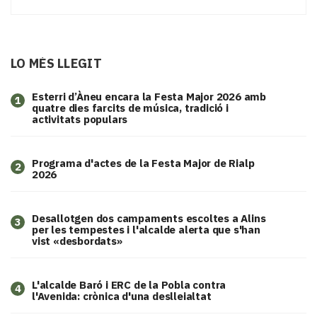
LO MÉS LLEGIT
Esterri d’Àneu encara la Festa Major 2026 amb
1
quatre dies farcits de música, tradició i
activitats populars
Programa d'actes de la Festa Major de Rialp
2
2026
​Desallotgen dos campaments escoltes a Alins
3
per les tempestes i l'alcalde alerta que s'han
vist «desbordats»
L'alcalde Baró i ERC de la Pobla contra
4
l'Avenida: crònica d'una deslleialtat