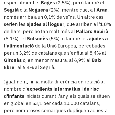
especialment el
Bages
(2,5%), però també el
Segrià
o la
Noguera
(2%), mentre que, a l'
Aran
,
només arriba a un 0,1% de veïns. Un altre cas
serien les
ajudes al lloguer
, que arriben a l'1,8%
de llars, però ho fan molt més al
Pallars Sobirà
(5,1%) i el
Solsonès
(5%), o també les
ajudes a
l'alimentació
de la Unió Europea, percebudes
per un 3,2% de catalans que s'enfila al 8,4% al
Gironès
o, en menor mesura, al 6,9% al
Baix
Ebre
i al 6,4% al Segrià.
Igualment, hi ha molta diferència en relació al
nombre d'
expedients informatius i de risc
d'infants
iniciats durant l'any, els quals se situen
en global en 53,1 per cada 10.000 catalans,
però nombroses comarques dupliquen aquesta