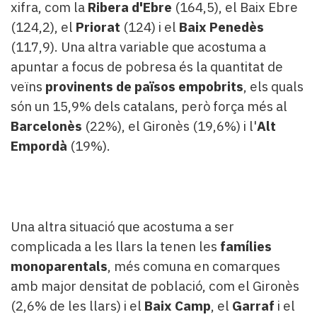
xifra, com la
Ribera d'Ebre
(164,5), el Baix Ebre
(124,2), el
Priorat
(124) i el
Baix Penedès
(117,9). Una altra variable que acostuma a
apuntar a focus de pobresa és la quantitat de
veïns
provinents de països empobrits
, els quals
són un 15,9% dels catalans, però força més al
Barcelonès
(22%), el Gironès (19,6%) i l'
Alt
Empordà
(19%).
Una altra situació que acostuma a ser
complicada a les llars la tenen les
famílies
monoparentals
, més comuna en comarques
amb major densitat de població, com el Gironès
(2,6% de les llars) i el
Baix Camp
, el
Garraf
i el