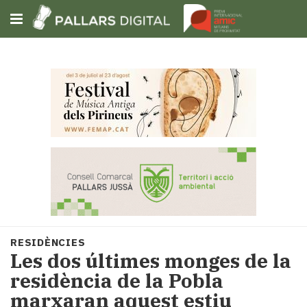
Subscriu-t'hi
Cerca
Portada
Opinió
Fem-
ho
fàcil
Successos
Societat
RESIDÈNCIES
Política
Les dos últimes monges de la
i
residència de la Pobla
municipis
marxaran aquest estiu
Economia