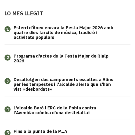
LO MÉS LLEGIT
Esterri d’Àneu encara la Festa Major 2026 amb
1
quatre dies farcits de música, tradició i
activitats populars
Programa d'actes de la Festa Major de Rialp
2
2026
​Desallotgen dos campaments escoltes a Alins
3
per les tempestes i l'alcalde alerta que s'han
vist «desbordats»
L'alcalde Baró i ERC de la Pobla contra
4
l'Avenida: crònica d'una deslleialtat
Fins a la punta de la P...A
5