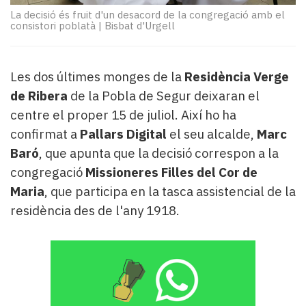
Subscriptors
La decisió és fruit d'un desacord de la congregació amb el
La
consistori poblatà
|
Bisbat d'Urgell
newsletter
del
Pallars
Les dos últimes monges de la
Residència Verge
Contingut
de Ribera
de la Pobla de Segur deixaran el
patrocinat
Lo
centre el proper 15 de juliol. Així ho ha
més
confirmat a
Pallars Digital
el seu alcalde,
Marc
llegit...
Baró
, que apunta que la decisió correspon a la
Editorial
congregació
Missioneres Filles del Cor de
Maria
, que participa en la tasca assistencial de la
residència des de l'any 1918.