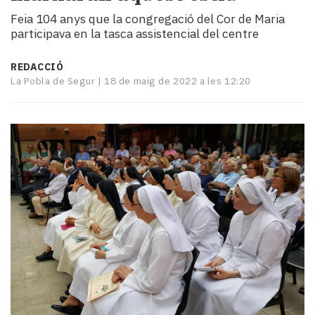
i
Feia 104 anys que la congregació del Cor de Maria
turisme
participava en la tasca assistencial del centre
Cultura
Esports
REDACCIÓ
Mai
La Pobla de Segur |
18 de maig de 2022 a les 12:20
tant!
TV
i
mitjans
El
temps
Reportatges
Entrevistes
Enquestes
A
escena!
Dis
la
teva!