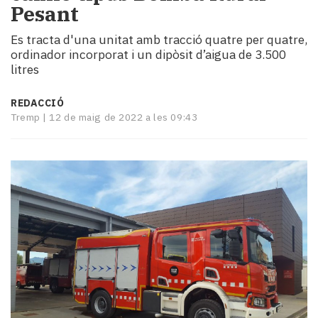
Pesant
i
turisme
Es tracta d'una unitat amb tracció quatre per quatre,
Cultura
ordinador incorporat i un dipòsit d’aigua de 3.500
Esports
litres
Mai
tant!
REDACCIÓ
TV
Tremp |
12 de maig de 2022 a les 09:43
i
mitjans
El
temps
Reportatges
Entrevistes
Enquestes
A
escena!
Dis
la
teva!