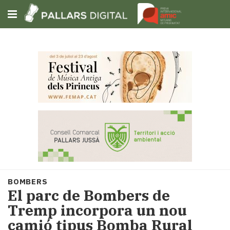
Subscriu-t'hi
Cerca
Portada
Opinió
Fem-
ho
fàcil
Successos
Societat
BOMBERS
Política
El parc de Bombers de
i
Tremp incorpora un nou
municipis
camió tipus Bomba Rural
Economia