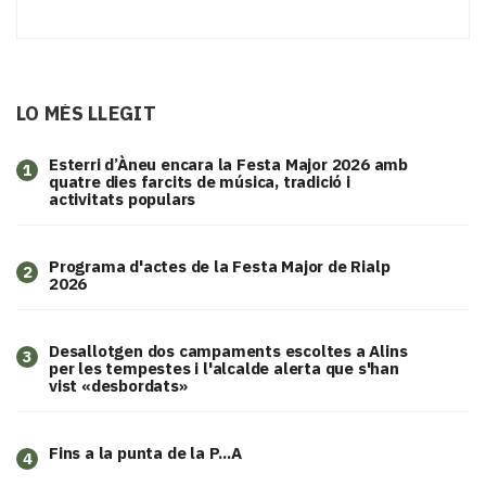
LO MÉS LLEGIT
Esterri d’Àneu encara la Festa Major 2026 amb
1
quatre dies farcits de música, tradició i
activitats populars
Programa d'actes de la Festa Major de Rialp
2
2026
​Desallotgen dos campaments escoltes a Alins
3
per les tempestes i l'alcalde alerta que s'han
vist «desbordats»
Fins a la punta de la P...A
4