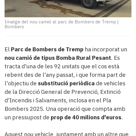
Subscriptors
La
newsletter
Imatge del nou camió al parc de Bombers de Tremp
|
del
Bombers
Pallars
Contingut
patrocinat
El
Parc de Bombers de Tremp
ha incorporat un
Lo
més
nou camió de tipus Bomba Rural Pesant
. Es
llegit...
tracta d'una de les 92 unitats que el cos està
Editorial
rebent des de l'any passat, i que forma part de
l'objectiu de
substitució periòdica
de vehicles
de la Direcció General de Prevenció, Extinció
d'Incendis i Salvaments, inclosa en el Pla
Bombers 2025. Una operació que compta amb
un pressupost de
prop de 40 milions d'euros
.
Aquest nou vehicle, juntament amb un altre que