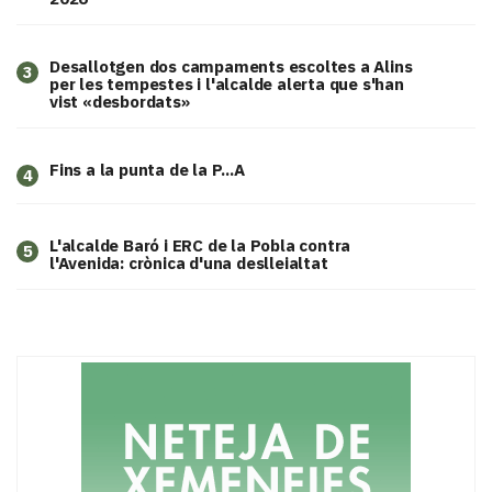
​Desallotgen dos campaments escoltes a Alins
3
per les tempestes i l'alcalde alerta que s'han
vist «desbordats»
Fins a la punta de la P...A
4
L'alcalde Baró i ERC de la Pobla contra
5
l'Avenida: crònica d'una deslleialtat