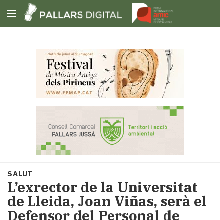
Subscriu-t'hi
Cerca
Portada
Opinió
Fem-
ho
fàcil
Successos
Societat
SALUT
Política
L’exrector de la Universitat
i
de Lleida, Joan Viñas, serà el
municipis
Defensor del Personal de
Economia