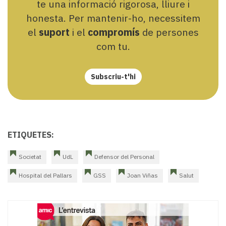
te una informació rigorosa, lliure i
honesta. Per mantenir-ho, necessitem
el
suport
i el
compromís
de persones
com tu.
Subscriu-t'hi
ETIQUETES:
Societat
UdL
Defensor del Personal
Hospital del Pallars
GSS
Joan Viñas
Salut