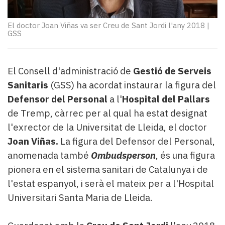
Subscriptors
La
newsletter
El doctor Joan Viñas va ser Creu de Sant Jordi l'any 2018
|
GSS
del
Pallars
Contingut
El Consell d'administració de
Gestió de Serveis
patrocinat
Lo
Sanitaris
(GSS) ha acordat instaurar la figura del
més
Defensor del Personal
a l'
Hospital del Pallars
llegit...
de Tremp, càrrec per al qual ha estat designat
Editorial
l'exrector de la Universitat de Lleida, el doctor
Joan Viñas.
La figura del Defensor del Personal,
anomenada també
Ombudsperson
, és una figura
pionera en el sistema sanitari de Catalunya i de
l'estat espanyol, i serà el mateix per a l'Hospital
Universitari Santa Maria de Lleida.