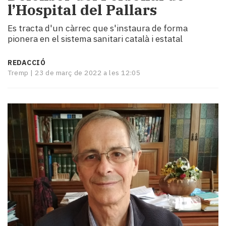
l’Hospital del Pallars
i
turisme
Es tracta d'un càrrec que s'instaura de forma
Cultura
pionera en el sistema sanitari català i estatal
Esports
Mai
REDACCIÓ
tant!
Tremp |
23 de març de 2022 a les 12:05
TV
i
mitjans
El
temps
Reportatges
Entrevistes
Enquestes
A
escena!
Dis
la
teva!