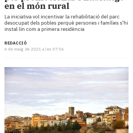
en el món rural
i
turisme
La iniciativa vol incentivar la rehabilitació del parc
Cultura
desocupat dels pobles perquè persones i famílies s’hi
Esports
instal·lin com a primera residència
Mai
tant!
REDACCIÓ
TV
6 de maig de 2021 a les 07:56
i
mitjans
El
temps
Reportatges
Entrevistes
Enquestes
A
escena!
Dis
la
teva!