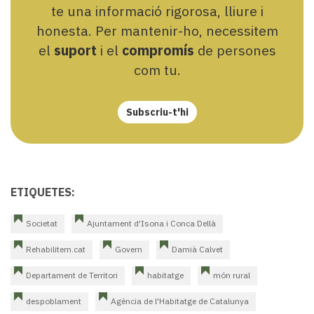
te una informació rigorosa, lliure i
honesta. Per mantenir-ho, necessitem
el
suport
i el
compromís
de persones
com tu.
Subscriu-t'hi
ETIQUETES:
Societat
Ajuntament d'Isona i Conca Dellà
Rehabilitem.cat
Govern
Damià Calvet
Departament de Territori
habitatge
món rural
despoblament
Agència de l'Habitatge de Catalunya