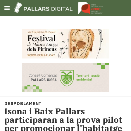
Subscriu-t'hi
Cerca
Portada
Opinió
Fem-
ho
fàcil
Successos
Societat
DESPOBLAMENT
Política
Isona i Baix Pallars
i
participaran a la prova pilot
municipis
per promocionar l'habitatge
Economia