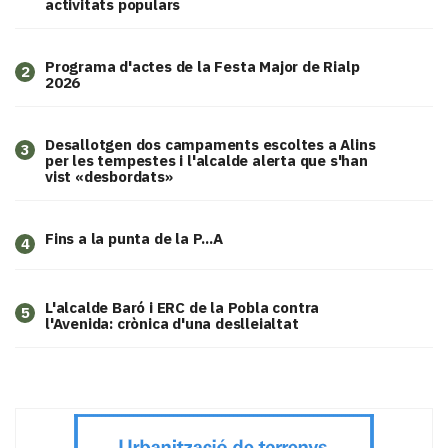
activitats populars
Programa d'actes de la Festa Major de Rialp
2
2026
​Desallotgen dos campaments escoltes a Alins
3
per les tempestes i l'alcalde alerta que s'han
vist «desbordats»
Fins a la punta de la P...A
4
L'alcalde Baró i ERC de la Pobla contra
5
l'Avenida: crònica d'una deslleialtat