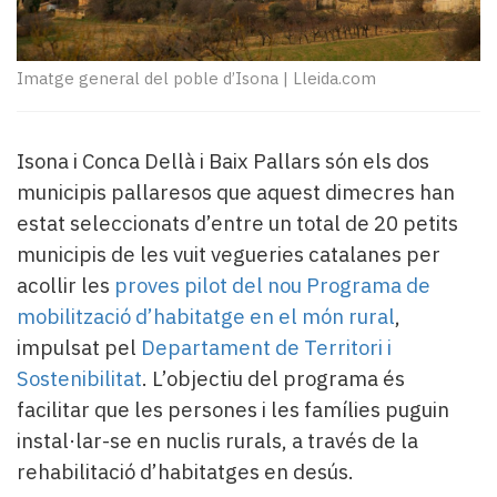
Subscriptors
La
newsletter
Imatge general del poble d’Isona
|
Lleida.com
del
Pallars
Contingut
patrocinat
Isona i Conca Dellà i Baix Pallars són els dos
Lo
municipis pallaresos que aquest dimecres han
més
estat seleccionats d’entre un total de 20 petits
llegit...
municipis de les vuit vegueries catalanes per
Editorial
acollir les
proves pilot del nou Programa de
mobilització d’habitatge en el món rural
,
impulsat pel
Departament de Territori i
Sostenibilitat
. L’objectiu del programa és
facilitar que les persones i les famílies puguin
instal·lar-se en nuclis rurals, a través de la
rehabilitació d’habitatges en desús.