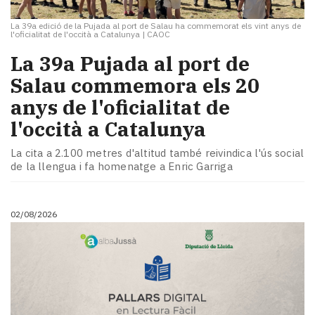
La 39a edició de la Pujada al port de Salau ha commemorat els vint anys de
l'oficialitat de l'occità a Catalunya
|
CAOC
​La 39a Pujada al port de
Salau commemora els 20
anys de l'oficialitat de
l'occità a Catalunya
La cita a 2.100 metres d'altitud també reivindica l'ús social
de la llengua i fa homenatge a Enric Garriga
02/08/2026