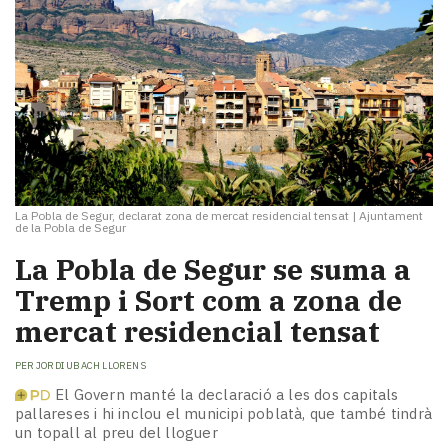
La Pobla de Segur, declarat zona de mercat residencial tensat
|
Ajuntament
de la Pobla de Segur
La Pobla de Segur se suma a
Tremp i Sort com a zona de
mercat residencial tensat
PER
JORDI UBACH LLORENS
El Govern manté la declaració a les dos capitals
pallareses i hi inclou el municipi poblatà, que també tindrà
un topall al preu del lloguer