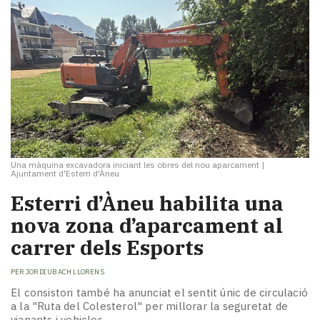
Una màquina excavadora iniciant les obres del nou aparcament
|
Ajuntament d'Esterri d'Àneu
​Esterri d’Àneu habilita una
nova zona d’aparcament al
carrer dels Esports
PER
JORDI UBACH LLORENS
El consistori també ha anunciat el sentit únic de circulació
a la "Ruta del Colesterol" per millorar la seguretat de
vianants i vehicles