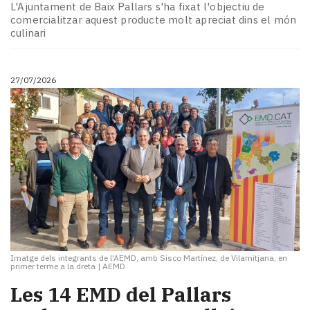
L'Ajuntament de Baix Pallars s'ha fixat l'objectiu de
comercialitzar aquest producte molt apreciat dins el món
culinari
27/07/2026
Imatge dels integrants de l'AEMD, amb Sisco Martínez, de Vilamitjana, en
primer terme a la dreta
|
AEMD
​Les 14 EMD del Pallars