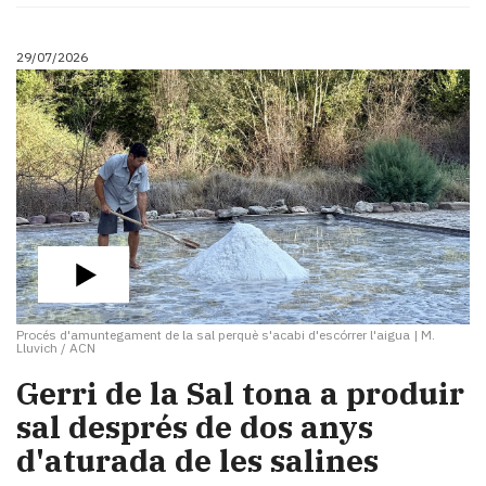
29/07/2026
Procés d'amuntegament de la sal perquè s'acabi d'escórrer l'aigua
|
M.
Lluvich / ACN
​Gerri de la Sal tona a produir
sal després de dos anys
d'aturada de les salines