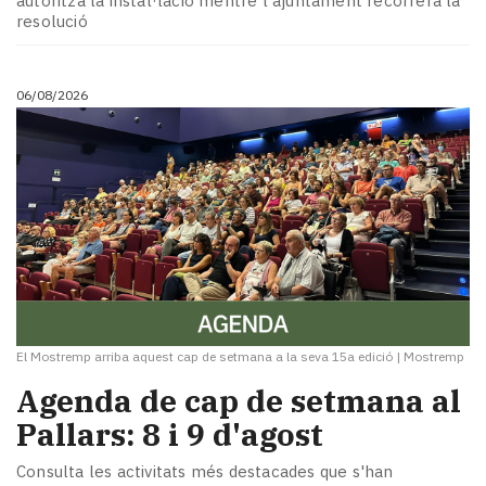
autoritza la instal·lació mentre l'ajuntament recorrerà la
Subscriptors
resolució
La
newsletter
del
06/08/2026
Pallars
Contingut
patrocinat
Lo
més
llegit...
Editorial
El Mostremp arriba aquest cap de setmana a la seva 15a edició
|
Mostremp
Agenda de cap de setmana al
Pallars: 8 i 9 d'agost
Consulta les activitats més destacades que s'han