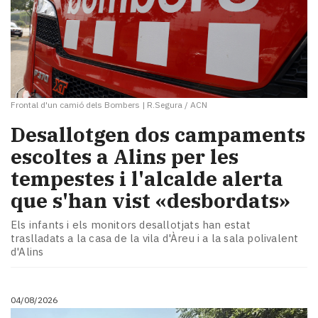
Frontal d'un camió dels Bombers
|
R.Segura / ACN
​Desallotgen dos campaments
escoltes a Alins per les
tempestes i l'alcalde alerta
que s'han vist «desbordats»
Els infants i els monitors desallotjats han estat
traslladats a la casa de la vila d'Àreu i a la sala polivalent
d'Alins
04/08/2026