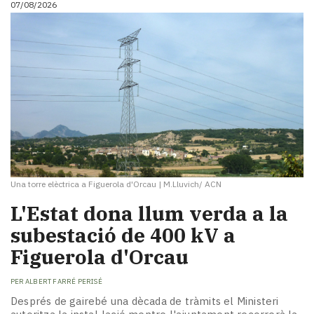
07/08/2026
i
turisme
Cultura
Esports
Mai
tant!
TV
i
mitjans
El
temps
Una torre elèctrica a Figuerola d'Orcau
|
M.Lluvich/ ACN
Reportatges
Entrevistes
L'Estat dona llum verda a la
Enquestes
subestació de 400 kV a
A
Figuerola d'Orcau
escena!
Dis
PER
ALBERT FARRÉ PERISÉ
la
teva!
Després de gairebé una dècada de tràmits el Ministeri