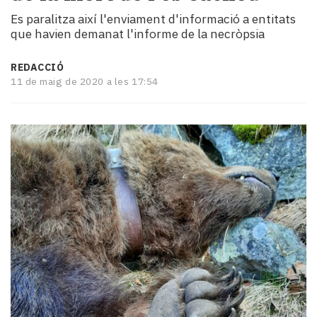
i
Es paralitza així l'enviament d'informació a entitats
turisme
que havien demanat l'informe de la necròpsia
Cultura
Esports
REDACCIÓ
Mai
11 de maig de 2020 a les 17:54
tant!
TV
i
mitjans
El
temps
Reportatges
Entrevistes
Enquestes
A
escena!
Dis
la
teva!