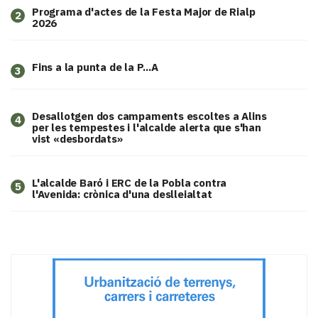
Programa d'actes de la Festa Major de Rialp
2
2026
Fins a la punta de la P...A
3
​Desallotgen dos campaments escoltes a Alins
4
per les tempestes i l'alcalde alerta que s'han
vist «desbordats»
L'alcalde Baró i ERC de la Pobla contra
5
l'Avenida: crònica d'una deslleialtat