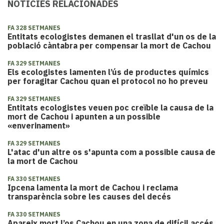
NOTÍCIES RELACIONADES
FA 328 SETMANES
Entitats ecologistes demanen el trasllat d'un os de la
població càntabra per compensar la mort de Cachou
FA 329 SETMANES
Els ecologistes lamenten l’ús de productes químics
per foragitar Cachou quan el protocol no ho preveu
FA 329 SETMANES
Entitats ecologistes veuen poc creïble la causa de la
mort de Cachou i apunten a un possible
«enverinament»
FA 329 SETMANES
L'atac d'un altre os s'apunta com a possible causa de
la mort de Cachou
FA 330 SETMANES
Ipcena lamenta la mort de Cachou i reclama
transparència sobre les causes del decés
FA 330 SETMANES
​Apareix mort l’os Cachou en una zona de difícil accés