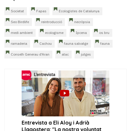
Societat
Fapas
Ecologistes de Catalunya
Seo Birdlife
reintroducció
necròpsia
medi ambient
ecologisme
Ipcena
os bru
ramaderia
Cachou
fauna salvatge
fauna
Conselh Generau d'Aran
atac
jutges