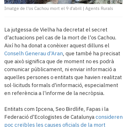
Subscriptors
La
Imatge de l'os Cachou mort el 9 d’abril
|
Agents Rurals
newsletter
del
Pallars
La jutgessa de Vielha ha decretat el secret
Contingut
d'actuacions pel cas de la mort de l'os Cachou.
patrocinat
Així ho ha donat a conèixer aquest dilluns el
Lo
Conselh Generau d'Aran
, que també ha precisat
més
llegit...
que això significa que de moment no es podrà
Editorial
comunicar públicament, ni enviar informació a
aquelles persones o entitats que havien realitzat
sol·licituds formals d'informació, especialment
en referència a l'informe de la necròpsia.
Entitats com Ipcena, Seo Birdlife, Fapas i la
Federació d'Ecologistes de Catalunya
consideren
poc creïbles les causes oficials de la mort