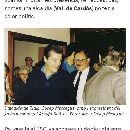
guanyar molta més presència, i en aquest cas,
només una alcaldia (
Vall de Cardós
) no tenia
color polític.
L'alcalde de Rialp, Josep Messegué, amb l'expresident del
govern espanyol Adolfo Suárez. Foto: Arxiu Josep Mesegué.
Pel que fa al PSC, va aconseguir doblar els seus