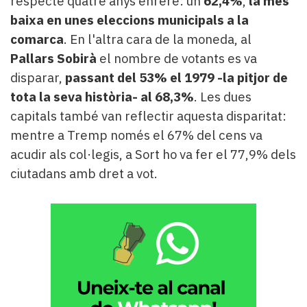
respecte quatre anys enrere: un
62,4%
,
la més
baixa en unes eleccions municipals a la
comarca
. En l'altra cara de la moneda, al
Pallars Sobirà
el nombre de votants es va
disparar,
passant del 53% el 1979 -la pitjor de
tota la seva història- al 68,3%
. Les dues
capitals també van reflectir aquesta disparitat:
mentre a Tremp només el 67% del cens va
acudir als col·legis, a Sort ho va fer el 77,9% dels
ciutadans amb dret a vot.