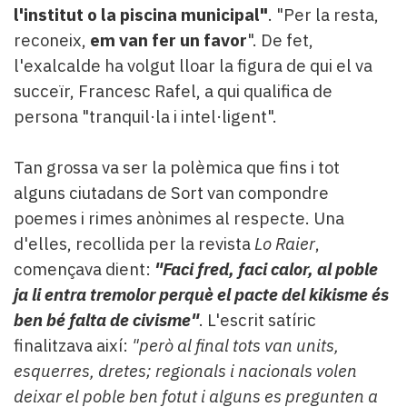
l'institut o la piscina municipal"
. "Per la resta,
reconeix,
em van fer un favor
". De fet,
l'exalcalde ha volgut lloar la figura de qui el va
succeïr, Francesc Rafel, a qui qualifica de
persona "tranquil·la i intel·ligent".
Tan grossa va ser la polèmica que fins i tot
alguns ciutadans de Sort van compondre
poemes i rimes anònimes al respecte. Una
d'elles, recollida per la revista
Lo Raier
,
començava dient:
"
Faci fred, faci calor, al poble
ja li entra tremolor perquè el pacte del kikisme és
ben bé falta de civisme
"
. L'escrit satíric
finalitzava així:
"però al final tots van units,
esquerres, dretes; regionals i nacionals volen
deixar el poble ben fotut i alguns es pregunten a