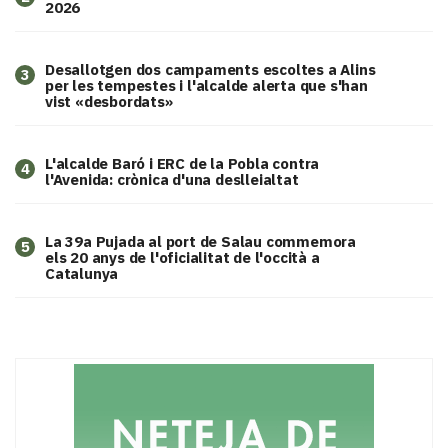
2026
​Desallotgen dos campaments escoltes a Alins
3
per les tempestes i l'alcalde alerta que s'han
vist «desbordats»
L'alcalde Baró i ERC de la Pobla contra
4
l'Avenida: crònica d'una deslleialtat
​La 39a Pujada al port de Salau commemora
5
els 20 anys de l'oficialitat de l'occità a
Catalunya