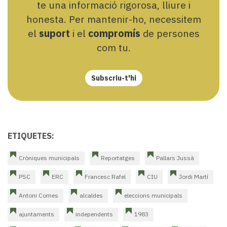
te una informació rigorosa, lliure i
honesta. Per mantenir-ho, necessitem
el
suport
i el
compromís
de persones
com tu.
Subscriu-t'hi
ETIQUETES:
Cròniques municipals
Reportatges
Pallars Jussà
PSC
ERC
Francesc Rafel
CIU
Jordi Martí
Antoni Comes
alcaldes
eleccions municipals
ajuntaments
independents
1983