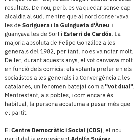
resultats. De nou, però, es va quedar sense cap
alcaldia al sud, mentre que al nord conservava
les de
Soriguera
i
la Guingueta d'Àneu
, i
guanyava les de Sort i
Esterri de Cardós
. La
majoria absoluta de Felipe González a les
generals del 1982, per tant, no es va notar molt.
De fet, durant aquests anys, el vot canviava molt
en funció dels comicis: els votants preferien els
socialistes a les generals i a Convergència a les
catalanes, un fenomen batejat com a
"vot dual"
.
Mentrestant, als pobles, i com encara és
habitual, la persona acostuma a pesar més que
el partit.
El
Centre Democràtic i Social (CDS)
, el nou
partit del ja expresident
Adolfo Suárez
,