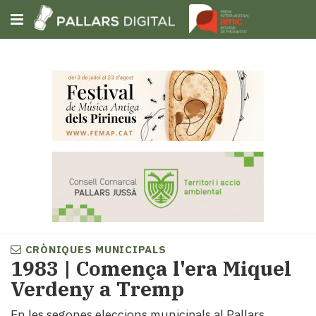
Subscriu-t'hi
Cerca
Portada
Opinió
Fem-
ho
fàcil
Successos
Societat
CRÒNIQUES MUNICIPALS
Política
1983 | Comença l'era Miquel
i
Verdeny a Tremp
municipis
Economia
En les segones eleccions municipals al Pallars,