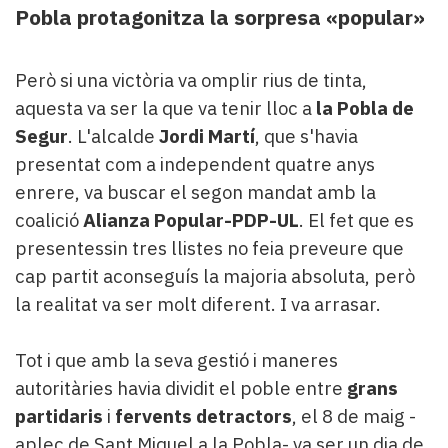
Pobla protagonitza la sorpresa «popular»
Però si una victòria va omplir rius de tinta,
aquesta va ser la que va tenir lloc a
la Pobla de
Segur
. L'alcalde
Jordi Martí
, que s'havia
presentat com a independent quatre anys
enrere, va buscar el segon mandat amb la
coalició
Alianza Popular-PDP-UL
. El fet que es
presentessin tres llistes no feia preveure que
cap partit aconseguís la majoria absoluta, però
la realitat va ser molt diferent. I va arrasar.
Tot i que amb la seva gestió i maneres
autoritàries havia dividit el poble entre
grans
partidaris
i
fervents detractors
, el 8 de maig -
aplec de Sant Miquel a la Pobla- va ser un dia de