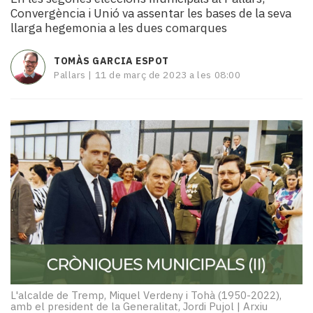
i
Convergència i Unió va assentar les bases de la seva
turisme
llarga hegemonia a les dues comarques
Cultura
Esports
TOMÀS GARCIA ESPOT
Mai
Pallars |
11 de març de 2023 a les 08:00
tant!
TV
i
mitjans
El
temps
Reportatges
Entrevistes
Enquestes
A
escena!
Dis
la
L'alcalde de Tremp, Miquel Verdeny i Tohà (1950-2022),
teva!
amb el president de la Generalitat, Jordi Pujol
|
Arxiu