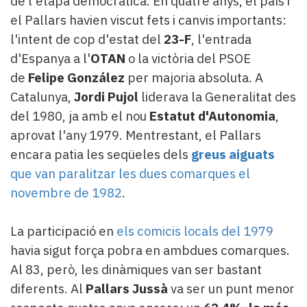
de l'etapa democràtica. En quatre anys, el país i
el Pallars havien viscut fets i canvis importants:
l'intent de cop d'estat del
23-F
, l'entrada
d'Espanya a l'
OTAN
o la victòria del PSOE
de
Felipe González
per majoria absoluta. A
Catalunya,
Jordi Pujol
liderava la Generalitat des
del 1980, ja amb el nou
Estatut d'Autonomia
,
aprovat l'any 1979. Mentrestant, el Pallars
encara patia les seqüeles dels
greus aiguats
que van paralitzar les dues comarques el
novembre de 1982
.
La participació en
els comicis locals del 1979
havia sigut força pobra en ambdues comarques.
Al 83, però, les dinàmiques van ser bastant
diferents. Al
Pallars Jussà
va ser un punt menor