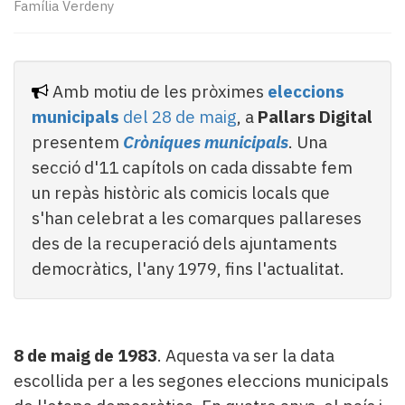
Subscriptors
Família Verdeny
La
newsletter
del
Pallars
Amb motiu de les pròximes
eleccions
Contingut
municipals
del 28 de maig
, a
Pallars Digital
patrocinat
presentem
Cròniques municipals
. Una
Lo
secció d'11 capítols on cada dissabte fem
més
un repàs històric als comicis locals que
llegit...
Editorial
s'han celebrat a les comarques pallareses
des de la recuperació dels ajuntaments
democràtics, l'any 1979, fins l'actualitat.
8 de maig de 1983
. Aquesta va ser la data
escollida per a les segones eleccions municipals