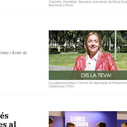
Castells, Ravetllat, Navarra, membres de Nova Es
Nacional
|
Arxiu
ineu i Aran al
La pallaresa Neus Comes és diputada al Parlamen
Catalunya
|
PSC
més
es al