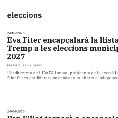
i
turisme
eleccions
Cultura
Esports
Mai
24/05/2026
tant!
Eva Fiter encapçalarà la llist
TV
Tremp a les eleccions munici
i
mitjans
2027
El
temps
PER
JORDI UBACH LLORENS
Reportatges
L'exdirectora de l'IDAPA i actual presidenta de la secció l
Entrevistes
Pilar Cases per liderar una candidatura oberta a independ
Enquestes
A
escena!
Dis
la
24/04/2026
teva!