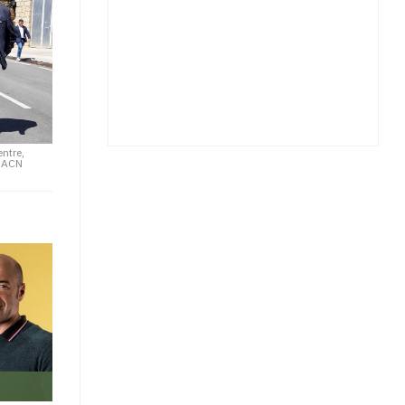
entre,
/ ACN