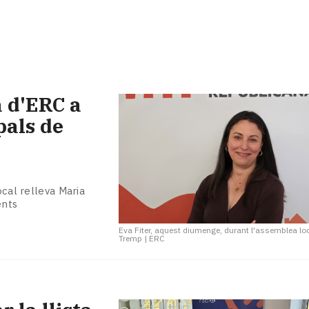
a d'ERC a
pals de
ocal relleva Maria
ents
Eva Fiter, aquest diumenge, durant l'assemblea lo
Tremp
|
ERC