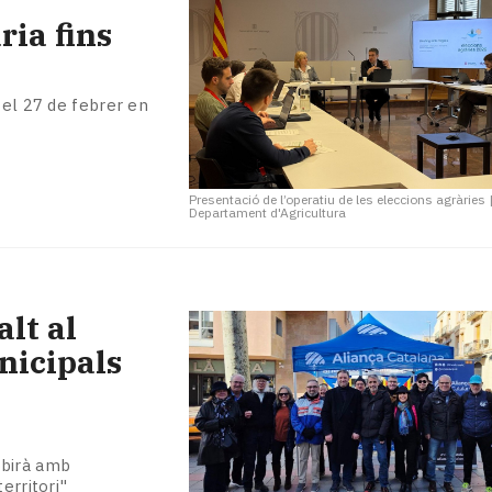
ria fins
 el 27 de febrer en
Presentació de l’operatiu de les eleccions agràries
Departament d'Agricultura
lt al
nicipals
obirà amb
erritori"