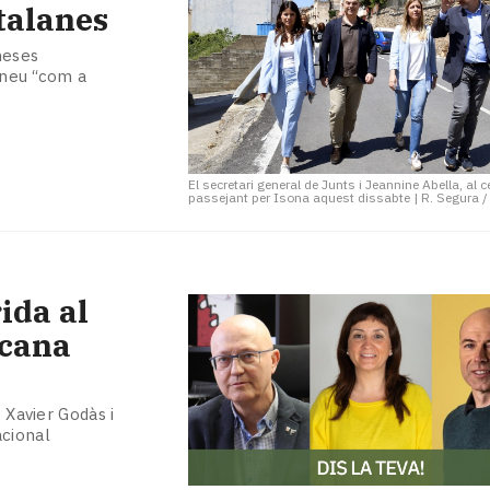
atalanes
meses
rineu “com a
El secretari general de Junts i Jeannine Abella, al c
passejant per Isona aquest dissabte
|
R. Segura 
ida al
icana
 Xavier Godàs i
cional