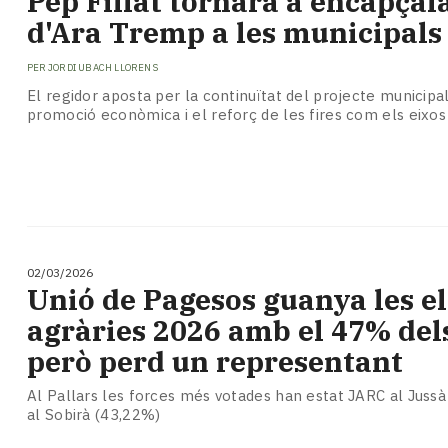
Pep Fillat tornarà a encapçalar
Subscriptors
d'Ara Tremp a les municipals
La
newsletter
PER
JORDI UBACH LLORENS
del
Pallars
El regidor aposta per la continuïtat del projecte municipali
promoció econòmica i el reforç de les fires com els eixos
Contingut
patrocinat
Lo
més
llegit...
Editorial
02/03/2026
Unió de Pagesos guanya les e
agràries 2026 amb el 47% del
però perd un representant
Al Pallars les forces més votades han estat JARC al Juss
al Sobirà (43,22%)