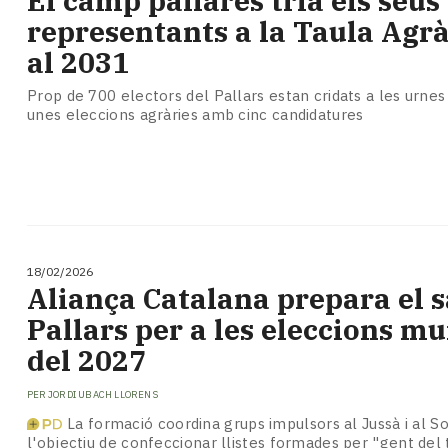
El camp pallarès tria els seus
representants a la Taula Agrà
al 2031
Prop de 700 electors del Pallars estan cridats a les urnes
unes eleccions agràries amb cinc candidatures
18/02/2026
Aliança Catalana prepara el sa
Pallars per a les eleccions mu
del 2027
PER
JORDI UBACH LLORENS
La formació coordina grups impulsors al Jussà i al S
l'objectiu de confeccionar llistes formades per "gent del t