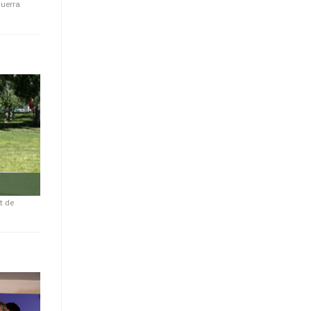
querra
t de