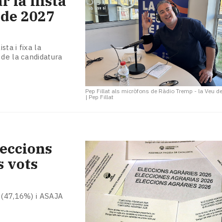
 la llista
 de 2027
sta i fixa la
 de la candidatura
Pep Fillat als micròfons de Ràdio Tremp - la Veu d
|
Pep Fillat
leccions
s vots
à (47,16%) i ASAJA