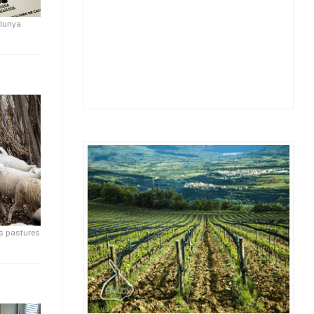
alunya
les pastures