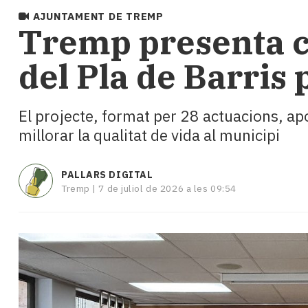
i
AJUNTAMENT DE TREMP
turisme
​Tremp presenta c
Cultura
Esports
del Pla de Barris 
Mai
tant!
TV
El projecte, format per 28 actuacions, apo
i
millorar la qualitat de vida al municipi
mitjans
El
temps
PALLARS DIGITAL
Reportatges
Tremp |
7 de juliol de 2026 a les 09:54
Entrevistes
Enquestes
A
escena!
Dis
la
teva!