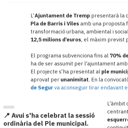
L’
Ajuntament de Tremp
presentarà la c
Pla de Barris i Viles
amb una proposta 
transformació urbana, ambiental i socia
12,5 milions d’euros
, el màxim previst 
El programa subvenciona fins al
70% de 
ha de ser assumit per l’ajuntament am
El projecte s’ha presentat al
ple munici
aprovat per
unanimitat
. En la convocat
de Segur
va aconseguir tirar endavant e
L’àmbit 
centrant
📍 Avui s'ha celebrat la sessió
esquerr
ordinària del Ple municipal.
continuï