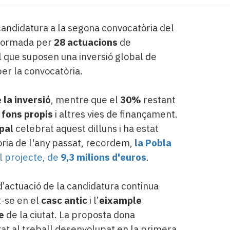
andidatura a la segona convocatòria del
formada per
28 actuacions
de
l que suposen una inversió global de
per la convocatòria.
la inversió
, mentre que el
30%
restant
b
fons propis
i altres vies de finançament.
pal
celebrat aquest dilluns i ha estat
òria de l'any passat, recordem,
la Pobla
l projecte, de
9,3 milions d'euros
.
d’actuació de la candidatura continua
-se en el
casc antic
i l’
eixample
e
de la ciutat. La proposta dona
tat al treball desenvolupat en la primera