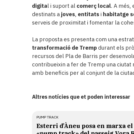
digita
l i suport al
comerç local
. A més, 
destinats a
joves
,
entitats
i
habitatge s
serveis de proximitat i fomentar la cohes
La proposta es presenta com una estratè
transformació de Tremp
durant els prò
recursos del Pla de Barris per desenvol
contribueixin a fer de Tremp una ciuta
amb beneficis per al conjunt de la ciuta
Altres notícies que et poden interessar
PUMP TRACK
Esterri d'Àneu posa en marxa el
«pump track» del passeig Vora 