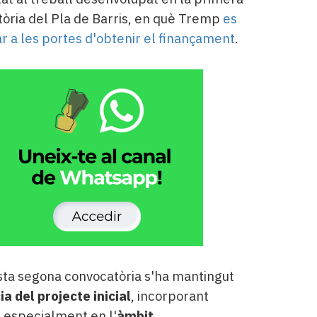
òria del Pla de Barris, en què Tremp
es
r a les portes d'obtenir el finançament
.
ta segona convocatòria s'ha mantingut
a del projecte inicial
, incorporant
s
especialment en l'
àmbit