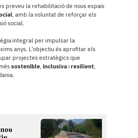
es preveu la rehabilitació de nous espais
ocial
, amb la voluntat de reforçar els
ió social.
gia integral per impulsar la
xims anys. L'objectiu és aprofitar els
upar projectes estratègics que
t més
sostenible
,
inclusiva
i
resilient
,
dania.
 nou
Riu