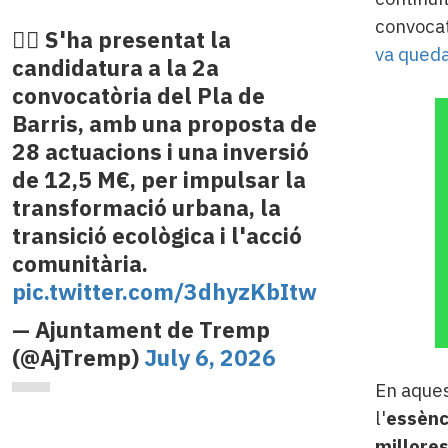
convocat
👉🏻 S'ha presentat la
va queda
candidatura a la 2a
convocatòria del Pla de
Barris, amb una proposta de
28 actuacions i una inversió
de 12,5 M€, per impulsar la
transformació urbana, la
transició ecològica i l'acció
comunitària.
pic.twitter.com/3dhyzKbItw
— Ajuntament de Tremp
(@AjTremp)
July 6, 2026
En aques
l'
essènci
millore