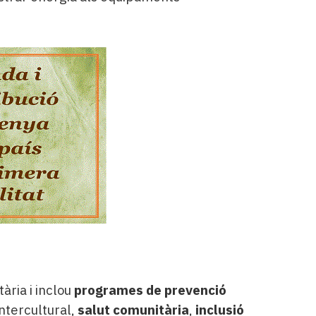
ària i inclou
programes de prevenció
intercultural,
salut comunitària
,
inclusió