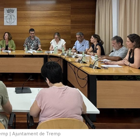
remp
|
Ajuntament de Tremp