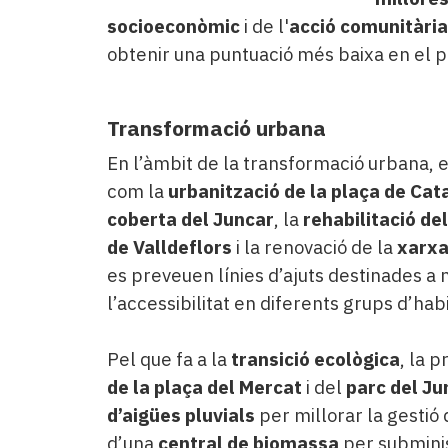
socioeconòmic
i de l'
acció comunitària
obtenir una puntuació més baixa en el p
Transformació urbana
En l’àmbit de la transformació urbana, 
com la
urbanització de la plaça de Cat
coberta del Juncar
, la
rehabilitació de
de Valldeflors
i la renovació de la
xarxa
es preveuen línies d’ajuts destinades a m
l’accessibilitat en diferents grups d’hab
Pel que fa a la
transició ecològica
, la 
de la plaça del Mercat
i del
parc del Ju
d’aigües pluvials
per millorar la gestió 
d’una
central de biomassa
per subminis