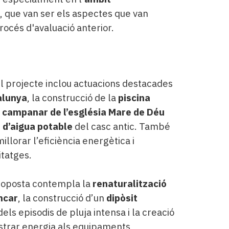
, que van ser els aspectes que van
rocés d'avaluació anterior.
el projecte inclou actuacions destacades
alunya
, la construcció de la
piscina
l campanar de l’església Mare de Déu
 d’aigua potable
del casc antic. També
illorar l’eficiència energètica i
itatges.
proposta contempla la
renaturalització
ncar
, la construcció d’un
dipòsit
dels episodis de pluja intensa i la creació
trar energia als equipaments