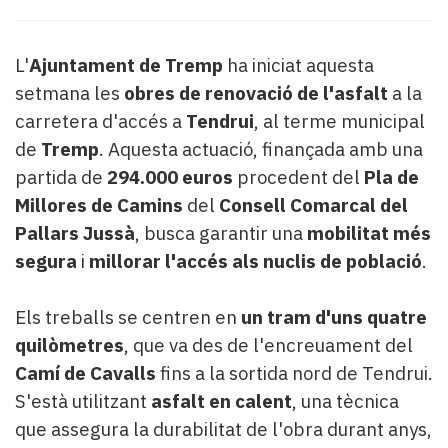
Subscriptors
La
newsletter
L'
Ajuntament de Tremp
ha iniciat aquesta
del
setmana les
obres de renovació de l'asfalt
a la
Pallars
carretera d'accés a
Tendrui
, al terme municipal
Contingut
patrocinat
de
Tremp
. Aquesta actuació, finançada amb una
Lo
partida de
294.000 euros
procedent del
Pla de
més
Millores de Camins
del
Consell Comarcal del
llegit...
Pallars Jussà
, busca garantir una
mobilitat més
Editorial
segura
i
millorar l'accés als nuclis de població
.
Els treballs se centren en
un tram d'uns quatre
quilòmetres
, que va des de l'encreuament del
Camí de Cavalls
fins a la sortida nord de Tendrui.
S'està utilitzant
asfalt en calent
, una tècnica
que assegura la durabilitat de l'obra durant anys,