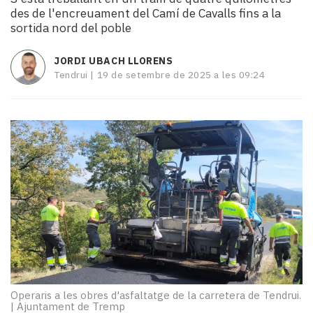
i
des de l'encreuament del Camí de Cavalls fins a la
turisme
sortida nord del poble
Cultura
Esports
JORDI UBACH LLORENS
Mai
Tendrui |
19 de setembre de 2025 a les 09:24
tant!
TV
i
mitjans
El
temps
Reportatges
Entrevistes
Enquestes
A
escena!
Dis
la
Operaris a les obres d'asfaltatge de la carretera de Tendrui.
teva!
|
Ajuntament de Tremp