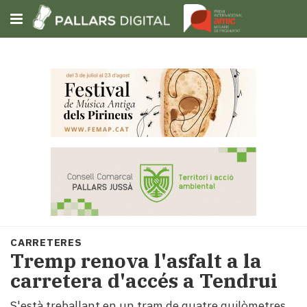
Subscriu-t'hi
Cerca
Portada
Opinió
Fem-
ho
fàcil
Successos
Societat
CARRETERES
Política
Tremp renova l'asfalt a la
i
carretera d'accés a Tendrui
municipis
Economia
S'està treballant en un tram de quatre quilòmetres