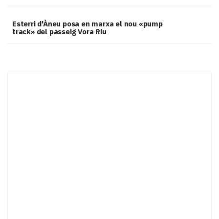
Esterri d'Àneu posa en marxa el nou «pump
track» del passeig Vora Riu