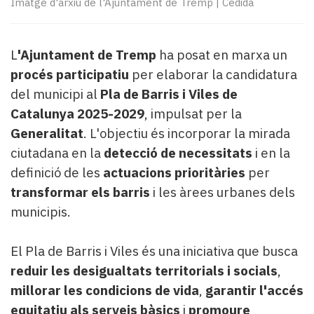
Imatge d'arxiu de l'Ajuntament de Tremp
|
Cedida
Subscriptors
La
newsletter
del
L
'Ajuntament de Tremp
ha posat en marxa un
Pallars
procés participatiu
per elaborar la candidatura
Contingut
del municipi al
Pla de Barris i Viles de
patrocinat
Catalunya 2025-2029
, impulsat per la
Lo
Generalitat
. L'objectiu és incorporar la mirada
més
llegit...
ciutadana en la
detecció de necessitats
i en la
Editorial
definició de les
actuacions prioritàries
per
transformar els barris
i les àrees urbanes dels
municipis.
El Pla de Barris i Viles és una iniciativa que busca
reduir les desigualtats territorials i socials
,
millorar les condicions de vida
,
garantir l'accés
equitatiu als serveis bàsics
i
promoure