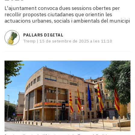
i
L'ajuntament convoca dues sessions obertes per
turisme
recollir propostes ciutadanes que orientin les
Cultura
actuacions urbanes, socials i ambientals del municipi
Esports
Mai
PALLARS DIGITAL
tant!
Tremp |
15 de setembre de 2025 a les 11:10
TV
i
mitjans
El
temps
Reportatges
Entrevistes
Enquestes
A
escena!
Dis
la
teva!