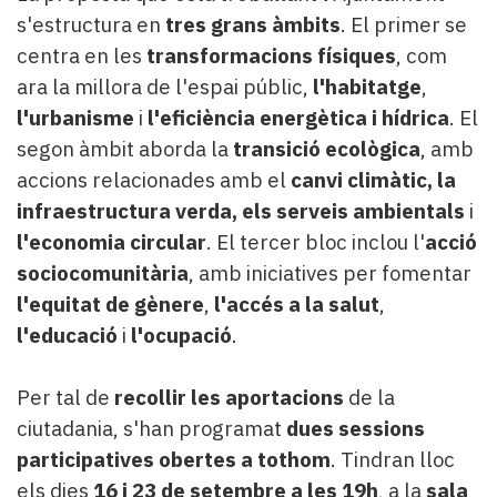
s'estructura en
tres grans àmbits
. El primer se
centra en les
transformacions físiques
, com
ara la millora de l'espai públic,
l'habitatge
,
l'urbanisme
i
l'eficiència energètica i hídrica
. El
segon àmbit aborda la
transició ecològica
, amb
accions relacionades amb el
canvi climàtic, la
infraestructura verda, els serveis ambientals
i
l'economia circular
. El tercer bloc inclou l'
acció
sociocomunitària
, amb iniciatives per fomentar
l'equitat de gènere
,
l'accés a la salut
,
l'educació
i
l'ocupació
.
Per tal de
recollir les aportacions
de la
ciutadania, s'han programat
dues sessions
participatives obertes a tothom
. Tindran lloc
els dies
16 i 23 de setembre a les 19h
, a la
sala