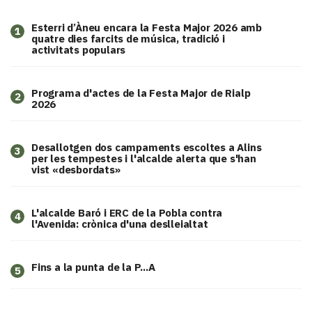
Esterri d’Àneu encara la Festa Major 2026 amb
1
quatre dies farcits de música, tradició i
activitats populars
Programa d'actes de la Festa Major de Rialp
2
2026
​Desallotgen dos campaments escoltes a Alins
3
per les tempestes i l'alcalde alerta que s'han
vist «desbordats»
L'alcalde Baró i ERC de la Pobla contra
4
l'Avenida: crònica d'una deslleialtat
Fins a la punta de la P...A
5