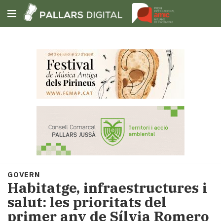
Subscriu-t'hi
Cerca
Portada
Opinió
Fem-
ho
fàcil
Successos
Societat
GOVERN
Política
Habitatge, infraestructures i
i
salut: les prioritats del
municipis
primer any de Sílvia Romero
Economia