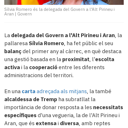
Subscriptors
La
Sílvia Romero és la delegada del Govern a l'Alt Pirineu i
Aran
|
Govern
newsletter
del
Pallars
Contingut
La
delegada del Govern a l'Alt Pirineu i Aran
, la
patrocinat
pallaresa
Sílvia Romero
, ha fet públic el seu
Lo
balanç
del primer any al càrrec, en què destaca
més
una gestió basada en la
proximitat
, l'
escolta
llegit...
activa
i la
cooperació
entre les diferents
Editorial
administracions del territori.
En una
carta
adreçada als mitjans
, la també
alcaldessa de Tremp
ha subratllat la
importància de donar resposta a les
necessitats
específiques
d'una vegueria, la de l'Alt Pirineu i
Aran, que és
extensa
i
diversa
, amb reptes