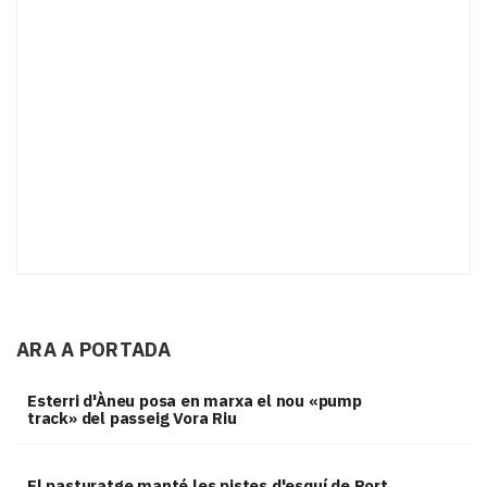
ARA A PORTADA
Esterri d'Àneu posa en marxa el nou «pump
track» del passeig Vora Riu
El pasturatge manté les pistes d'esquí de Port