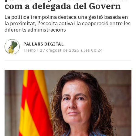
com a delegada del Govern
i
turisme
La política trempolina destaca una gestió basada en
Cultura
la proximitat, l'escolta activa i la cooperació entre les
Esports
diferents administracions
Mai
tant!
PALLARS DIGITAL
TV
Tremp |
27 d'agost de 2025 a les 08:24
i
mitjans
El
temps
Reportatges
Entrevistes
Enquestes
A
escena!
Dis
la
teva!