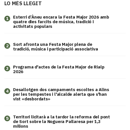
LO MÉS LLEGIT
Esterri d’Àneu encara la Festa Major 2026 amb
1
quatre dies farcits de música, tradició i
activitats populars
Sort afronta una Festa Major plena de
2
tradició, música i participació associativa
Programa d'actes de la Festa Major de Rialp
3
2026
​Desallotgen dos campaments escoltes a Alins
4
per les tempestes i l'alcalde alerta que s'han
vist «desbordats»
Territori licitarà a la tardor la reforma del pont
5
de Sort sobre la Noguera Pallaresa per 1,3
milions