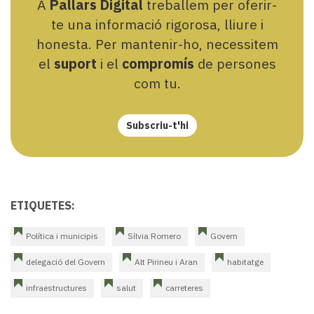
A
Pallars Digital
treballem per oferir-
te una informació rigorosa, lliure i
honesta. Per mantenir-ho, necessitem
el
suport
i el
compromís
de persones
com tu.
Subscriu-t'hi
ETIQUETES:
Política i municipis
Sílvia Romero
Govern
delegació del Govern
Alt Pirineu i Aran
habitatge
infraestructures
salut
carreteres