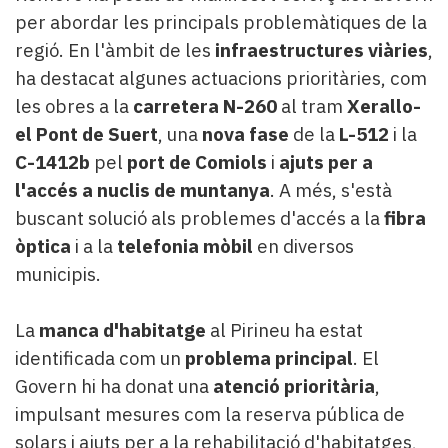
per abordar les principals problemàtiques de la
regió. En l'àmbit de les
infraestructures viàries
,
ha destacat algunes actuacions prioritàries, com
les obres a la
carretera N-260
al tram
Xerallo-
el Pont de Suert
, una
nova fase
de la
L-512
i la
C-1412b
pel
port de Comiols
i
ajuts per a
l'accés a nuclis de muntanya
. A més, s'està
buscant solució als problemes d'accés a la
fibra
òptica
i a la
telefonia mòbil
en diversos
municipis.
La
manca d'habitatge
al Pirineu ha estat
identificada com un
problema principal
. El
Govern hi ha donat una
atenció prioritària
,
impulsant mesures com la reserva pública de
solars i ajuts per a la rehabilitació d'habitatges,