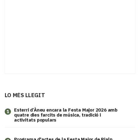
LO MÉS LLEGIT
Esterri d’Àneu encara la Festa Major 2026 amb
1
quatre dies farcits de música, tradició i
activitats populars
Programa d'actes de la Festa Major de Rialp