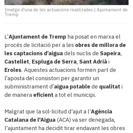
Subscriptors
La
Imatge d'una de les actuacions realitzades
|
Ajuntament de
Tremp
newsletter
del
Pallars
Contingut
L’
Ajuntament de Tremp
ha posat en marxa el
patrocinat
procés de licitació per a les
obres de millora de
Lo
les captacions d’aigua
dels nuclis de
Sapeira
,
més
Castellet
,
Espluga de Serra
,
Sant Adrià
i
llegit...
Eroles
. Aquestes actuacions formen part de
Editorial
l’aposta del consistori per garantir un
subministrament d’
aigua potable
de
qualitat
i
de manera
eficient
a tot el municipi.
Malgrat que la sol·licitud d'ajut a l'
Agència
Catalana de l'Aigua
(ACA) va ser denegada,
l'ajuntament ha decidit tirar endavant les obres