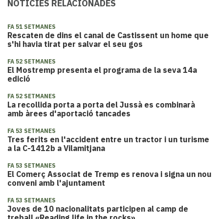
NOTÍCIES RELACIONADES
FA 51 SETMANES
Rescaten de dins el canal de Castissent un home que
s'hi havia tirat per salvar el seu gos
FA 52 SETMANES
El Mostremp presenta el programa de la seva 14a
edició
FA 52 SETMANES
La recollida porta a porta del Jussà es combinarà
amb àrees d'aportació tancades
FA 53 SETMANES
Tres ferits en l'accident entre un tractor i un turisme
a la C-1412b a Vilamitjana
FA 53 SETMANES
El Comerç Associat de Tremp es renova i signa un nou
conveni amb l'ajuntament
FA 53 SETMANES
​Joves de 10 nacionalitats participen al camp de
treball «Reading life in the rocks»