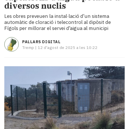
diversos nuclis
i
turisme
Les obres preveuen la instal·lació d’un sistema
Cultura
automàtic de cloració i telecontrol al dipòsit de
Esports
Fígols per millorar el servei d’aigua al municipi
Mai
tant!
PALLARS DIGITAL
TV
Tremp |
12 d'agost de 2025 a les 10:22
i
mitjans
El
temps
Reportatges
Entrevistes
Enquestes
A
escena!
Dis
la
teva!