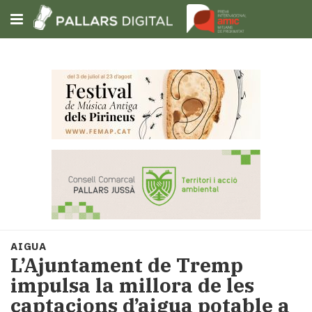
Subscriu-t'hi
Cerca
Portada
Opinió
Fem-
ho
fàcil
Successos
Societat
AIGUA
Política
L’Ajuntament de Tremp
i
impulsa la millora de les
municipis
captacions d’aigua potable a
Economia