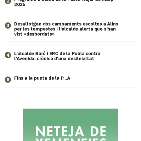
2
2026
​Desallotgen dos campaments escoltes a Alins
3
per les tempestes i l'alcalde alerta que s'han
vist «desbordats»
L'alcalde Baró i ERC de la Pobla contra
4
l'Avenida: crònica d'una deslleialtat
Fins a la punta de la P...A
5