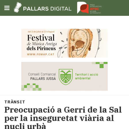
Subscriu-t'hi
Cerca
Portada
Opinió
Fem-
ho
fàcil
Successos
Societat
TRÀNSIT
Política
Preocupació a Gerri de la Sal
i
per la inseguretat viària al
municipis
nucli urbà
Economia