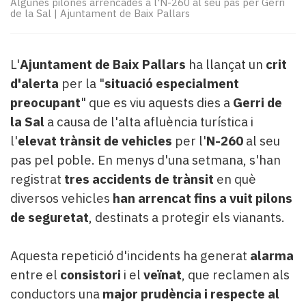
Algunes pilones arrencades a l'N-260 al seu pas per Gerri
Subscriptors
de la Sal
|
Ajuntament de Baix Pallars
La
newsletter
del
L'
Ajuntament de Baix Pallars
ha llançat un
crit
Pallars
Contingut
d'alerta
per la "
situació especialment
patrocinat
preocupant
" que es viu aquests dies a
Gerri de
Lo
la Sal
a causa de l'alta afluència turística i
més
l'
elevat trànsit de vehicles
per l'
N-260
al seu
llegit...
pas pel poble. En menys d'una setmana, s'han
Editorial
registrat
tres accidents de trànsit
en què
diversos vehicles
han arrencat fins a vuit pilons
de seguretat
, destinats a protegir els vianants.
Aquesta repetició d'incidents ha generat
alarma
entre el
consistori
i el
veïnat
, que reclamen als
conductors una
major prudència i respecte al