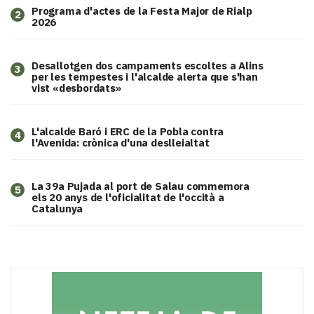
Programa d'actes de la Festa Major de Rialp
2
2026
​Desallotgen dos campaments escoltes a Alins
3
per les tempestes i l'alcalde alerta que s'han
vist «desbordats»
L'alcalde Baró i ERC de la Pobla contra
4
l'Avenida: crònica d'una deslleialtat
​La 39a Pujada al port de Salau commemora
5
els 20 anys de l'oficialitat de l'occità a
Catalunya