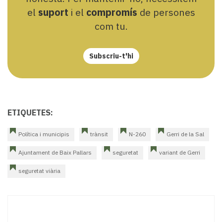
el
suport
i el
compromís
de persones
com tu.
Subscriu-t'hi
ETIQUETES:
Política i municipis
trànsit
N-260
Gerri de la Sal
Ajuntament de Baix Pallars
seguretat
variant de Gerri
seguretat viària