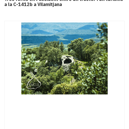
a la C-1412b a Vilamitjana