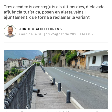
i
Tres accidents ocorreguts els últims dies, d'elevada
turisme
afluència turística, posen en alerta veïns i
Cultura
ajuntament, que torna a reclamar la variant
Esports
Mai
JORDI UBACH LLORENS
tant!
Gerri de la Sal |
12 d'agost de 2025 a les 08:53
TV
i
mitjans
El
temps
Reportatges
Entrevistes
Enquestes
A
escena!
Dis
la
teva!