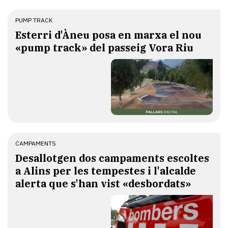
PUMP TRACK
Esterri d'Àneu posa en marxa el nou
«pump track» del passeig Vora Riu
CAMPAMENTS
​Desallotgen dos campaments escoltes
a Alins per les tempestes i l'alcalde
alerta que s'han vist «desbordats»