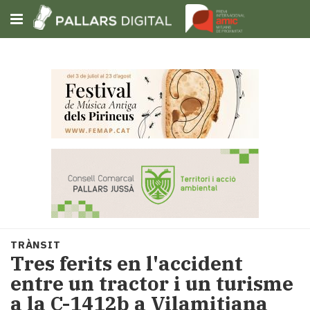
Subscriu-t'hi
Cerca
Portada
Opinió
Fem-
ho
fàcil
Successos
Societat
TRÀNSIT
Política
Tres ferits en l'accident
i
entre un tractor i un turisme
municipis
a la C-1412b a Vilamitjana
Economia