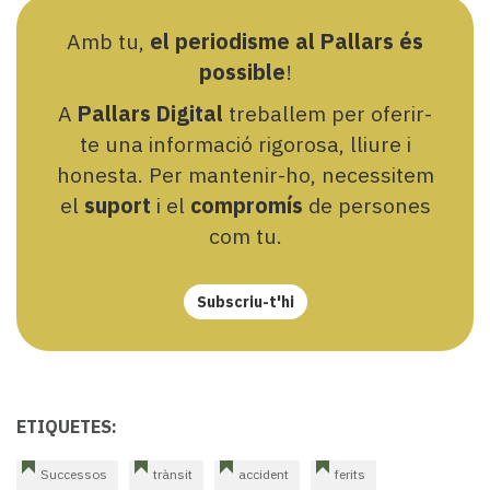
Amb tu,
el periodisme al Pallars és
possible
!
A
Pallars Digital
treballem per oferir-
te una informació rigorosa, lliure i
honesta. Per mantenir-ho, necessitem
el
suport
i el
compromís
de persones
com tu.
Subscriu-t'hi
ETIQUETES:
Successos
trànsit
accident
ferits