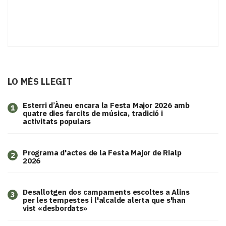
LO MÉS LLEGIT
Esterri d’Àneu encara la Festa Major 2026 amb
1
quatre dies farcits de música, tradició i
activitats populars
Programa d'actes de la Festa Major de Rialp
2
2026
​Desallotgen dos campaments escoltes a Alins
3
per les tempestes i l'alcalde alerta que s'han
vist «desbordats»