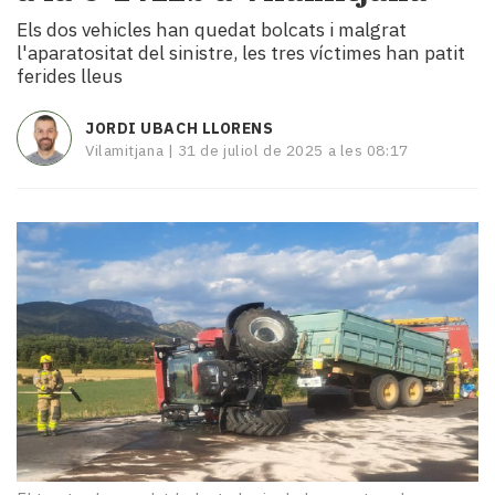
i
Els dos vehicles han quedat bolcats i malgrat
turisme
l'aparatositat del sinistre, les tres víctimes han patit
Cultura
ferides lleus
Esports
Mai
JORDI UBACH LLORENS
tant!
Vilamitjana |
31 de juliol de 2025 a les 08:17
TV
i
mitjans
El
temps
Reportatges
Entrevistes
Enquestes
A
escena!
Dis
la
teva!