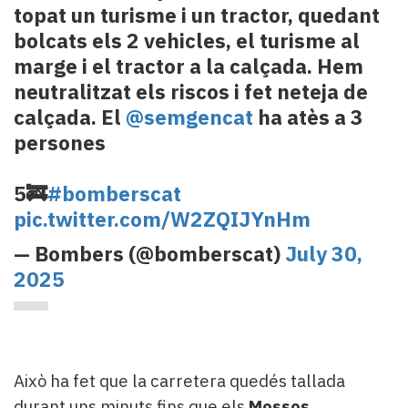
topat un turisme i un tractor, quedant
bolcats els 2 vehicles, el turisme al
marge i el tractor a la calçada. Hem
neutralitzat els riscos i fet neteja de
calçada. El
@semgencat
ha atès a 3
persones
5🚒
#bomberscat
pic.twitter.com/W2ZQIJYnHm
— Bombers (@bomberscat)
July 30,
2025
Això ha fet que la carretera quedés tallada
durant uns minuts fins que els
Mossos