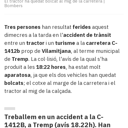
El tractor ha quedat bolcat al mig de la carretera
|
Subscriptors
Bombers
La
newsletter
del
Tres persones
han resultat
ferides
aquest
Pallars
Contingut
dimecres a la tarda en l'
accident de trànsit
patrocinat
entre un
tractor
i un
turisme
a la
carretera C-
Lo
1412b
prop de
Vilamitjana
, al terme municipal
més
de
Tremp
. La col·lisió, l'avís de la qual s'ha
llegit...
produït a les
18:22 hores
, ha estat molt
Editorial
aparatosa
, ja que els dos vehicles han quedat
bolcats
; el cotxe al marge de la carretera i el
tractor al mig de la calçada.
Treballem en un accident a la C-
1412B, a Tremp (avís 18.22h). Han