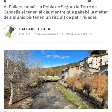
i
Al Pallars, només la Pobla de Segur i la Torre de
turisme
Capdella el tenen al dia, mentre que gairebé la meitat
Cultura
dels municipis tenen un risc alt de patir riuades
Esports
Mai
PALLARS DIGITAL
tant!
Pallars |
7 de novembre de 2024 a les 09:37
TV
i
mitjans
El
temps
Reportatges
Entrevistes
Enquestes
A
escena!
Dis
la
teva!