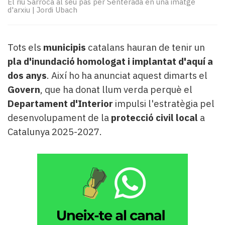
El riu Sarroca al seu pas per Senterada en una imatge
Subscriptors
d'arxiu
|
Jordi Ubach
La
newsletter
del
Tots els
municipis
catalans hauran de tenir un
Pallars
Contingut
pla d'inundació homologat i implantat d'aquí a
patrocinat
dos anys
. Així ho ha anunciat aquest dimarts el
Lo
Govern
, que ha donat llum verda perquè el
més
Departament d'Interior
impulsi l'estratègia pel
llegit...
desenvolupament de la
protecció civil local
a
Editorial
Catalunya 2025-2027.