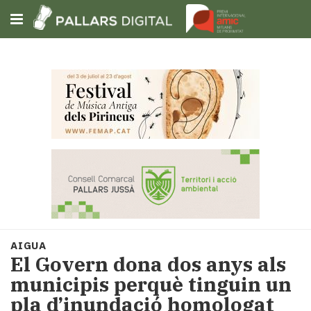
Subscriu-t'hi
Cerca
Portada
Opinió
Fem-
ho
fàcil
Successos
Societat
AIGUA
Política
El Govern dona dos anys als
i
municipis perquè tinguin un
municipis
pla d’inundació homologat
Economia