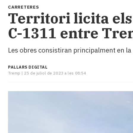
i
CARRETERES
turisme
Territori licita el
Cultura
Esports
C-1311 entre Tre
Mai
tant!
TV
Les obres consistiran principalment en la 
i
mitjans
El
PALLARS DIGITAL
temps
Tremp |
25 de juliol de 2023 a les 08:54
Reportatges
Entrevistes
Enquestes
A
escena!
Dis
la
teva!