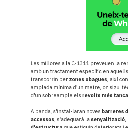
Les millores a la C-1311 preveuen la ren
amb un tractament específic en aquell
transcorrin per
zones obagues
, així c
amplada mínima d'un metre, on sigui tè
d'un sobreample els
revolts més tanca
A banda, s'instal·laran noves
barreres 
accessos
, s'adequarà la
senyalització
,
d'estructura
que estiguin deteriorats i