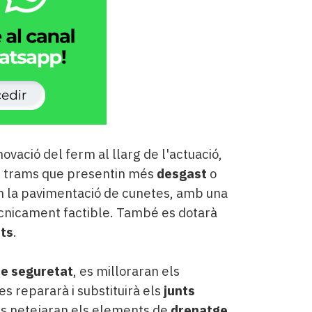
ovació del ferm al llarg de l'actuació,
s trams que presentin més
desgast
o
om la pavimentació de cunetes, amb una
cnicament factible. També es dotarà
ts
.
de seguretat
, es milloraran els
 es repararà i substituirà els
junts
 es netejaran els elements de
drenatge
.