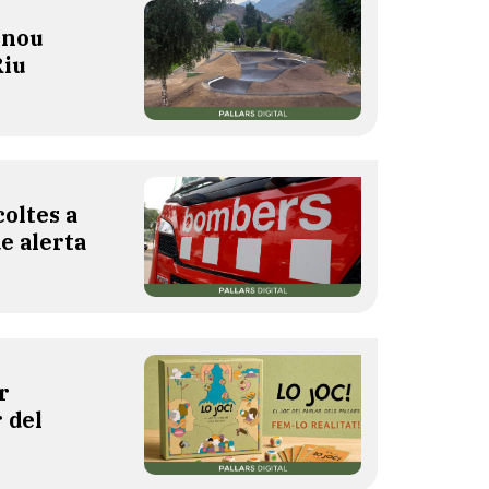
 nou
Riu
oltes a
de alerta
r
 del