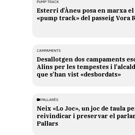
PUMP TRACK
Esterri d'Àneu posa en marxa el
«pump track» del passeig Vora 
CAMPAMENTS
​Desallotgen dos campaments esc
Alins per les tempestes i l'alcal
que s'han vist «desbordats»
PALLARÈS
​Neix «Lo Joc», un joc de taula pe
reivindicar i preservar el parlar
Pallars