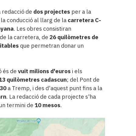
la redacció de
dos projectes
per a la
 la conducció al llarg de la
carretera C-
nyana
. Les obres consistiran
de la carretera, de
26 quilòmetres de
itables
que permetran donar un
ó és de
vuit milions d'euros
i els
13 quilòmetres cadascun
; del Pont de
230
a Tremp, i des d'aquest punt fins a la
arn
. La redacció de cada projecte s'ha
 un termini de
10 mesos
.