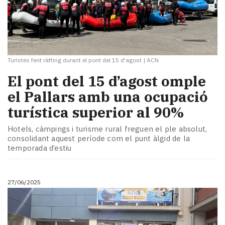
Turistes fent ràfting durant el pont del 15 d'agost
|
ACN
El pont del 15 d’agost omple
el Pallars amb una ocupació
turística superior al 90%
Hotels, càmpings i turisme rural freguen el ple absolut,
consolidant aquest període com el punt àlgid de la
temporada d’estiu
27/06/2025