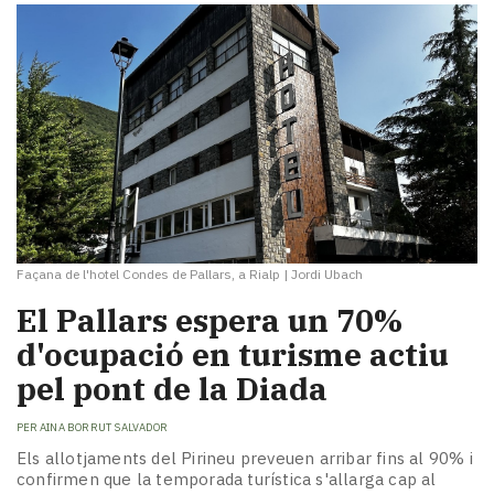
Façana de l'hotel Condes de Pallars, a Rialp
|
Jordi Ubach
El Pallars espera un 70%
d'ocupació en turisme actiu
pel pont de la Diada
PER
AINA BORRUT SALVADOR
Els allotjaments del Pirineu preveuen arribar fins al 90% i
confirmen que la temporada turística s'allarga cap al