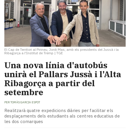
El Cap de Territori al Pirineu, Jordi Mas, amb els presidents del Jussà i la
Ribagorça a l'Institut de Tremp
|
TGE
Una nova línia d'autobús
unirà el Pallars Jussà i l'Alta
Ribagorça a partir del
setembre
PER
TOMÀS GARCIA ESPOT
Realitzarà quatre expedicions diàries per facilitar els
desplaçaments dels estudiants als centres educatius de
les dos comarques