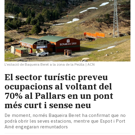
L'estació de Baqueira Beret a la zona de la Peülla
|
ACN
El sector turístic preveu
ocupacions al voltant del
70% al Pallars en un pont
més curt i sense neu
De moment, només Baqueira Beret ha confirmat que no
podrà obrir les seves estacions, mentre que Espot i Port
Ainé engegaran remuntadors