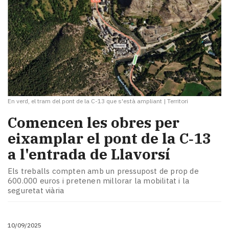
En verd, el tram del pont de la C-13 que s'està ampliant
|
Territori
Comencen les obres per
eixamplar el pont de la C‑13
a l'entrada de Llavorsí
Els treballs compten amb un pressupost de prop de
600.000 euros i pretenen millorar la mobilitat i la
seguretat viària
10/09/2025