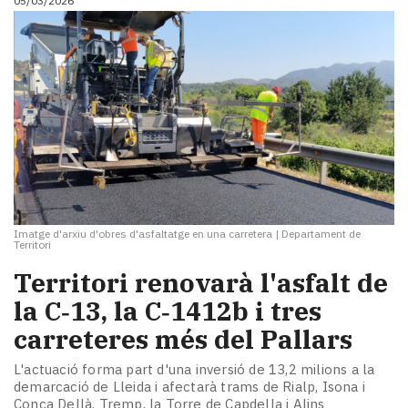
05/03/2026
Imatge d'arxiu d'obres d'asfaltatge en una carretera
|
Departament de
Territori
Territori renovarà l'asfalt de
la C‑13, la C‑1412b i tres
carreteres més del Pallars
L'actuació forma part d'una inversió de 13,2 milions a la
demarcació de Lleida i afectarà trams de Rialp, Isona i
Conca Dellà, Tremp, la Torre de Capdella i Alins