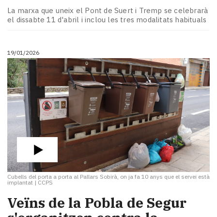
La marxa que uneix el Pont de Suert i Tremp se celebrarà
el dissabte 11 d'abril i inclou les tres modalitats habituals
19/01/2026
Cubells del porta a porta al Pallars Sobirà, on ja fa 10 anys que el servei està
implantat
|
CCPS
Veïns de la Pobla de Segur