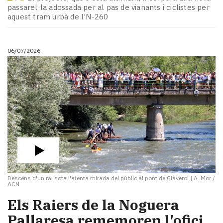
Subscriptors
passarel·la adossada per al pas de vianants i ciclistes per
La
aquest tram urbà de l'N-260
newsletter
del
Pallars
06/07/2026
Contingut
patrocinat
Lo
més
llegit...
Editorial
Descens d'un rai sota l'atenta mirada del públic al pont de Claverol
|
A. Mor /
ACN
​Els Raiers de la Noguera
Pallaresa rememoren l'ofici