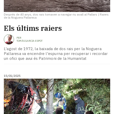
Després de 40 anys, dos rais tornaven a navegar riu avall al Pallars
|
Raiers
de la Noguera Pallaresa
Els últims raiers
PER
TOMÀS GARCIA ESPOT
L'agost de 1972, la baixada de dos rais per la Noguera
Pallaresa va encendre l'espurna per recuperar i recordar
un ofici que avui és Patrimoni de la Humanitat
15/01/2025