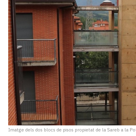
Subscriptors
La
newsletter
del
Pallars
Contingut
patrocinat
Lo
més
llegit...
Editorial
Imatge dels dos blocs de pisos propietat de la Sareb a la Po