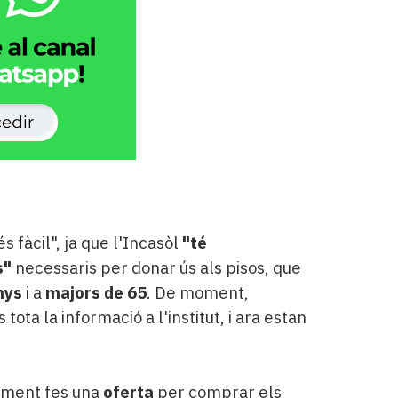
 fàcil", ja que l'Incasòl
"té
s"
necessaris per donar ús als pisos, que
nys
i a
majors de 65
. De moment,
tota la informació a l'institut, i ara estan
tament fes una
oferta
per comprar els