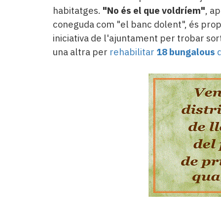
habitatges.
"N
o és el que voldríem"
, a
coneguda com "el banc dolent", és propi
iniciativa de l'ajuntament per trobar sor
una altra per
rehabilitar
18 bungalous
d