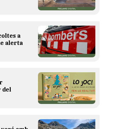
oltes a
de alerta
r
 del