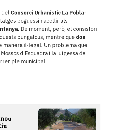
ó del
Consorci Urbanístic La Pobla-
itatges poguessin acollir als
untanya
. De moment, però, el consistori
 aquests bungalous, mentre que
dos
 manera il·legal. Un problema que
Mossos d'Esquadra i la jutgessa de
rrer ple municipal.
 nou
Riu