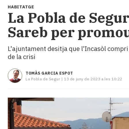
i
HABITATGE
turisme
La Pobla de Segur 
Cultura
Esports
Sareb per promour
Mai
tant!
TV
L'ajuntament desitja que l'Incasòl compri
i
de la crisi
mitjans
El
temps
TOMÀS GARCIA ESPOT
Reportatges
La Pobla de Segur |
13 de juny de 2023 a les 10:22
Entrevistes
Enquestes
A
escena!
Dis
la
teva!