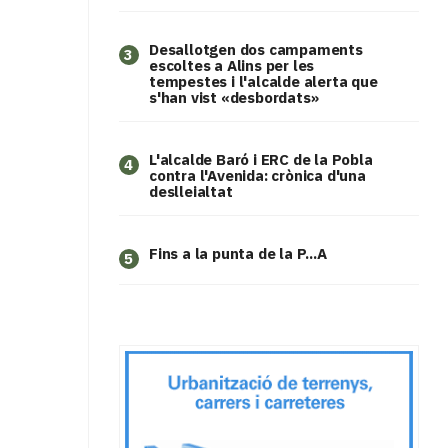
​Desallotgen dos campaments
3
escoltes a Alins per les
tempestes i l'alcalde alerta que
s'han vist «desbordats»
L'alcalde Baró i ERC de la Pobla
4
contra l'Avenida: crònica d'una
deslleialtat
Fins a la punta de la P...A
5