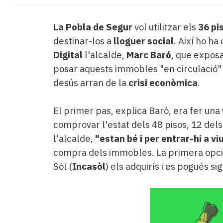
La Pobla de Segur
vol utilitzar els
36 pi
destinar-los a
lloguer social
. Així ho ha
Digital
l'alcalde,
Marc Baró
, que exposa
posar aquests immobles "en circulació"
desús arran de la
crisi econòmica
.
El primer pas, explica Baró, era fer una
comprovar l'estat dels 48 pisos, 12 dels
l'alcalde,
"estan bé i per entrar-hi a vi
compra dels immobles. La primera opció 
Sòl (
Incasòl
) els adquirís i es pogués si