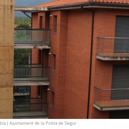
bla
|
Ajuntament de la Pobla de Segur