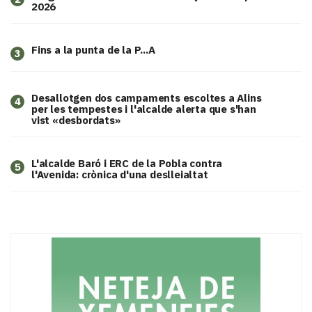
2026
Fins a la punta de la P...A
3
​Desallotgen dos campaments escoltes a Alins
4
per les tempestes i l'alcalde alerta que s'han
vist «desbordats»
L'alcalde Baró i ERC de la Pobla contra
5
l'Avenida: crònica d'una deslleialtat