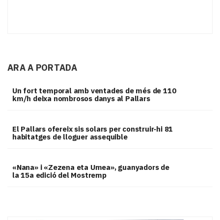
ARA A PORTADA
Un fort temporal amb ventades de més de 110
km/h deixa nombrosos danys al Pallars
El Pallars ofereix sis solars per construir‑hi 81
habitatges de lloguer assequible
«Nana» i «Zezena eta Umea», guanyadors de
la 15a edició del Mostremp