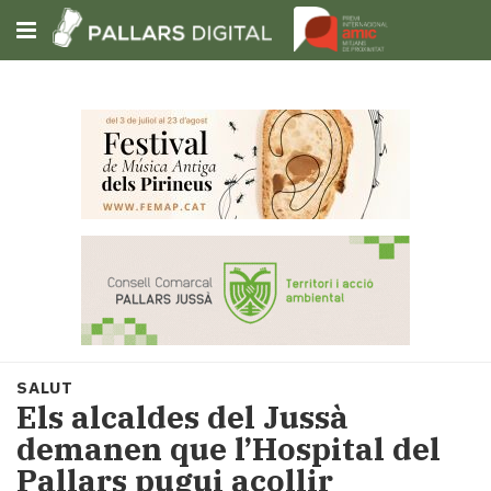
Subscriu-t'hi
Cerca
Portada
Opinió
Fem-
ho
fàcil
Successos
Societat
SALUT
Política
Els alcaldes del Jussà
i
demanen que l’Hospital del
municipis
Pallars pugui acollir
Economia