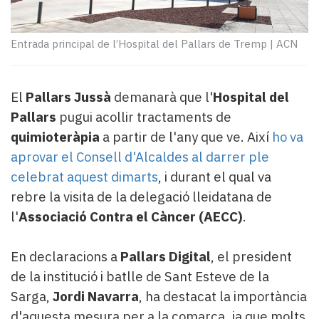
Subscriptors
La
newsletter
Entrada principal de l’Hospital del Pallars de Tremp
|
ACN
del
Pallars
Contingut
El
Pallars Jussà
demanarà que l'
Hospital del
patrocinat
Pallars
pugui acollir tractaments de
Lo
més
quimioteràpia
a partir de l'any que ve. Així
ho va
llegit...
aprovar el Consell d'Alcaldes al darrer ple
Editorial
celebrat aquest dimarts
, i durant el qual va
rebre la visita de la delegació lleidatana de
l'
Associació Contra el Càncer (AECC)
.
En declaracions a
Pallars Digital
, el president
de la institució i batlle de Sant Esteve de la
Sarga,
Jordi Navarra
, ha destacat la importància
d'aquesta mesura per a la comarca, ja que molts