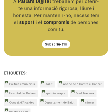
A
Pallars Digital
treballem per oferir-
te una informació rigorosa, lliure i
honesta. Per mantenir-ho, necessitem
el
suport
i el
compromís
de persones
com tu.
Subscriu-t'hi
ETIQUETES:
Política i municipis
salut
Associació Contra el Càncer
Hospital del Pallars
quimioteràpia
Jordi Navarra
Consell d'Alcaldes
Departament de Salut
càncer
jutjats de pau