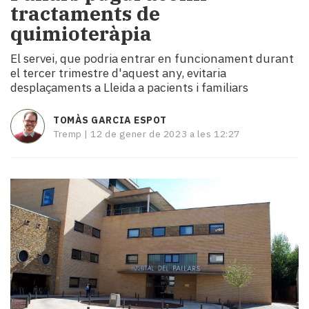
tractaments de
i
turisme
quimioteràpia
Cultura
El servei, que podria entrar en funcionament durant
Esports
el tercer trimestre d'aquest any, evitaria
Mai
desplaçaments a Lleida a pacients i familiars
tant!
TV
TOMÀS GARCIA ESPOT
i
Tremp |
12 de gener de 2023 a les 12:27
mitjans
El
temps
Reportatges
Entrevistes
Enquestes
A
escena!
Dis
la
teva!