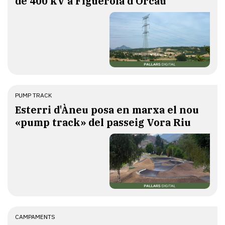
de 400 kV a Figuerola d'Orcau
PUMP TRACK
Esterri d'Àneu posa en marxa el nou
«pump track» del passeig Vora Riu
CAMPAMENTS