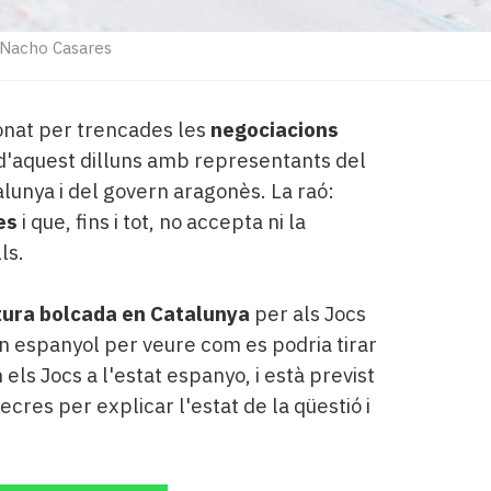
Nacho Casares
onat per trencades les
negociacions
 d'aquest dilluns amb representants del
alunya i del govern aragonès. La raó:
es
i que, fins i tot, no accepta ni la
ls.
tura bolcada en Catalunya
per als Jocs
rn espanyol per veure com es podria tirar
els Jocs a l'estat espanyo, i està previst
ecres per explicar l'estat de la qüestió i