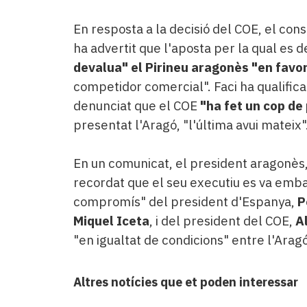
En resposta a la decisió del COE, el con
ha advertit que l'aposta per la qual es
devalua" el Pirineu aragonès "en favo
competidor comercial". Faci ha qualificat
denunciat que el COE
"ha fet un cop de
presentat l'Aragó, "l'última avui mateix"
En un comunicat, el president aragonès, 
recordat que el seu executiu es va emb
compromís" del president d'Espanya,
P
Miquel Iceta
, i del president del COE,
A
"en igualtat de condicions" entre l'Aragó
Altres notícies que et poden interessar