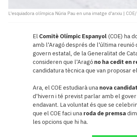
L'esquiadora olímpica Núria Pau en una imatge d'arxiu
|
COE/
El
Comitè Olímpic Espanyol
(COE) ha d
amb l'Aragó després de l'última reunió
govern estatal, de la Generalitat de Cat
consideren que l'Aragó
no ha cedit en r
candidatura tècnica que van proposar el
Ara, el COE estudiarà una
nova candida
d'hivern i té previst parlar amb el gove
endavant. La voluntat és que se celebrin 
que el COE faci una
roda de premsa
dim
les opcions que hi ha.