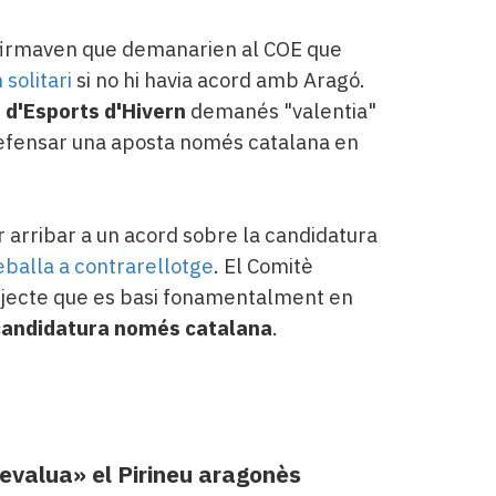
afirmaven que demanarien al COE que
solitari
si no hi havia acord amb Aragó.
 d'Esports d'Hivern
demanés "valentia"
 defensar una aposta només catalana en
r arribar a un acord sobre la candidatura
reballa a contrarellotge
. El Comitè
ojecte que es basi fonamentalment en
 candidatura només catalana
.
evalua» el Pirineu aragonès