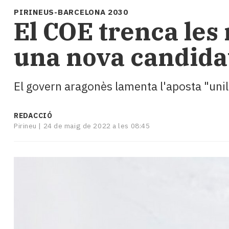
i
PIRINEUS-BARCELONA 2030
turisme
El COE trenca les
Cultura
Esports
una nova candida
Mai
tant!
TV
El govern aragonès lamenta l'aposta "unil
i
mitjans
El
REDACCIÓ
temps
Pirineu |
24 de maig de 2022 a les 08:45
Reportatges
Entrevistes
Enquestes
A
escena!
Dis
la
teva!