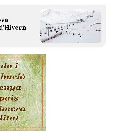
ova
 d'Hivern