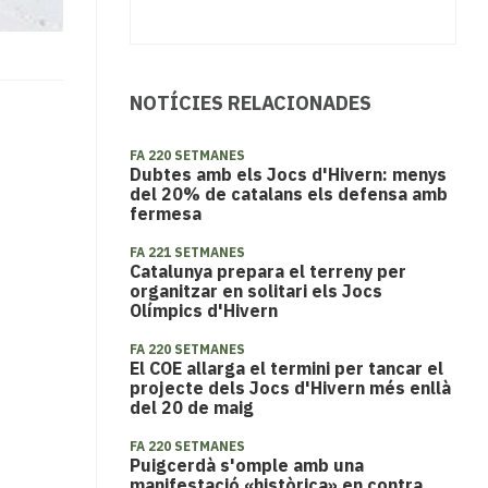
NOTÍCIES RELACIONADES
FA 220 SETMANES
Dubtes amb els Jocs d'Hivern: menys
del 20% de catalans els defensa amb
fermesa
FA 221 SETMANES
Catalunya prepara el terreny per
organitzar en solitari els Jocs
Olímpics d'Hivern
FA 220 SETMANES
El COE allarga el termini per tancar el
projecte dels Jocs d'Hivern més enllà
del 20 de maig
FA 220 SETMANES
Puigcerdà s'omple amb una
manifestació «històrica» en contra