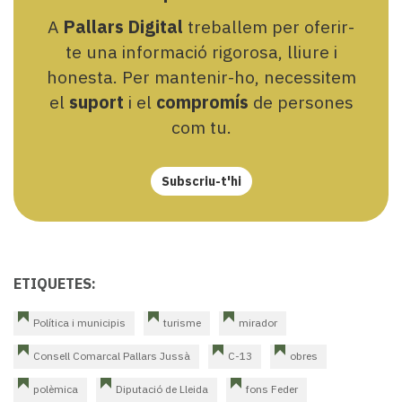
A
Pallars Digital
treballem per oferir-
te una informació rigorosa, lliure i
honesta. Per mantenir-ho, necessitem
el
suport
i el
compromís
de persones
com tu.
Subscriu-t'hi
ETIQUETES:
Política i municipis
turisme
mirador
Consell Comarcal Pallars Jussà
C-13
obres
polèmica
Diputació de Lleida
fons Feder