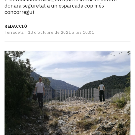
i
donarà seguretat a un espai cada cop més
turisme
concorregut
Cultura
Esports
REDACCIÓ
Mai
Terradets |
18 d'octubre de 2021 a les 10:01
tant!
TV
i
mitjans
El
temps
Reportatges
Entrevistes
Enquestes
A
escena!
Dis
la
teva!