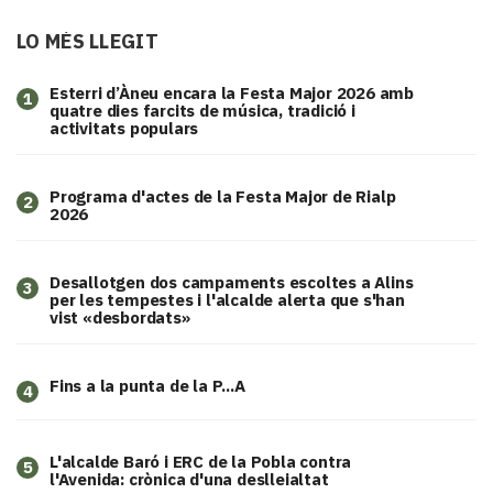
LO MÉS LLEGIT
Esterri d’Àneu encara la Festa Major 2026 amb
1
quatre dies farcits de música, tradició i
activitats populars
Programa d'actes de la Festa Major de Rialp
2
2026
​Desallotgen dos campaments escoltes a Alins
3
per les tempestes i l'alcalde alerta que s'han
vist «desbordats»
Fins a la punta de la P...A
4
L'alcalde Baró i ERC de la Pobla contra
5
l'Avenida: crònica d'una deslleialtat