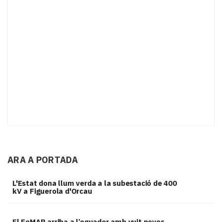
ARA A PORTADA
L'Estat dona llum verda a la subestació de 400
kV a Figuerola d'Orcau
El FeMAP arriba a l’equador amb vuit noves