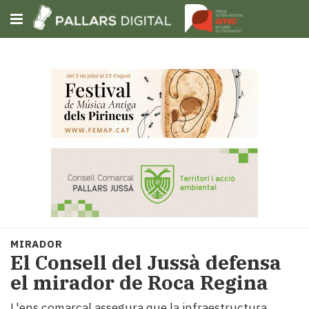
Subscriu-t'hi
Cerca
Portada
Opinió
Fem-
ho
fàcil
Successos
Societat
MIRADOR
Política
El Consell del Jussà defensa
i
el mirador de Roca Regina
municipis
Economia
L'ens comarcal assegura que la infraestructura