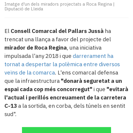
Subscriptors
Imatge d'un dels miradors projectats a Roca Regina
|
La
Diputació de Lleida
newsletter
del
Pallars
El
Consell Comarcal del Pallars Jussà
ha
Contingut
trencat una llança a favor del projecte del
patrocinat
mirador de Roca Regina
, una iniciativa
Lo
impulsada l'any 2018 i que
darrerament ha
més
llegit...
tornat a despertar la polèmica entre diversos
Editorial
veïns de la comarca
. L'ens comarcal defensa
que la infraestructura
"donarà seguretat a un
espai cada cop més concorregut"
i que
"evitarà
l'actual i perillós encreuament de la carretera
C-13
a la sortida, en corba, dels túnels en sentit
sud".