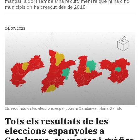
mandat, a Sort també s'ha reduït, mentre que hi ha cinc
Subscriptors
municipis on ha crescut des de 2018
La
newsletter
del
24/07/2023
Pallars
Contingut
patrocinat
Lo
més
llegit...
Editorial
Els resultats de les eleccions espanyoles a Catalunya
|
Núria Garrido
Tots els resultats de les
eleccions espanyoles a