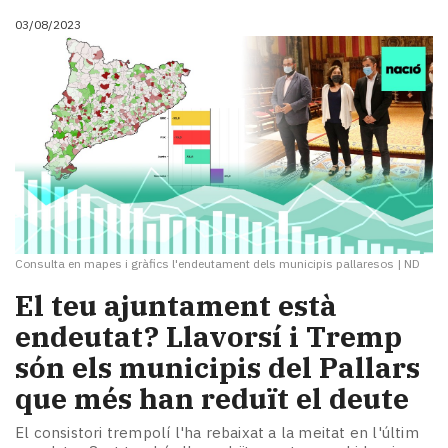
i
03/08/2023
turisme
Cultura
Esports
Mai
tant!
TV
i
mitjans
El
temps
Consulta en mapes i gràfics l'endeutament dels municipis pallaresos
|
ND
Reportatges
Entrevistes
El teu ajuntament està
Enquestes
endeutat? Llavorsí i Tremp
A
són els municipis del Pallars
escena!
Dis
que més han reduït el deute
la
teva!
El consistori trempolí l'ha rebaixat a la meitat en l'últim